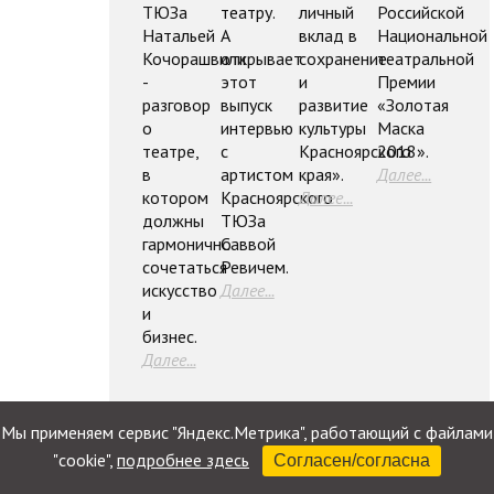
ТЮЗа
театру.
личный
Российской
Натальей
А
вклад в
Национальной
Кочорашвили
открывает
сохранение
театральной
-
этот
и
Премии
разговор
выпуск
развитие
«Золотая
о
интервью
культуры
Маска
театре,
с
Красноярского
2018».
в
артистом
края».
Далее...
котором
Красноярского
Далее...
должны
ТЮЗа
гармонично
Саввой
сочетаться
Ревичем.
искусство
Далее...
и
бизнес.
Далее...
Мы применяем сервис "Яндекс.Метрика", работающий с файлами
"cookie",
подробнее здесь
Согласен/согласна