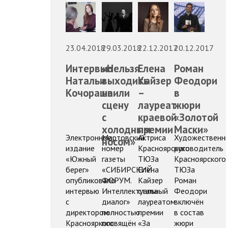
23.04.2018
29.03.2018
22.12.2017
20.12.2017
Интервью
«Нельзя
Елена
Роман
Натальи
выходить
Кайзер
Феодори
Кочорашвили
на
–
в
сцену
лауреат
жюри
с
краевой
«Золотой
холодным
премии
Маски»
Электронное
Мартовский
Актриса
Художественн
носом»
издание
номер
Красноярского
руководитель
«Южный
газеты
ТЮЗа
Красноярского
берег»
«СИБИРСКИЙ
Елена
ТЮЗа
опубликовало
ФОРУМ.
Кайзер
Роман
интервью
Интеллектуальный
стала
Феодори
с
диалог»
лауреатом
включён
директором
полностью
премии
в состав
Краснояркого
посвящён
«За
жюри