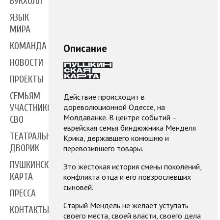
БУКХОЛЛ
ЯЗЫК
МИРА
КОМАНДА
Описание
НОВОСТИ
ПРОЕКТЫ
СЕМЬЯМ
Действие происходит в
дореволюционной Одессе, на
УЧАСТНИКОВ
Молдаванке. В центре событий –
СВО
еврейская семья биндюжника Менделя
ТЕАТРАЛЬНЫЙ
Крика, державшего конюшню и
ДВОРИК
перевозившего товары.
ПУШКИНСКАЯ
Это жестокая история смены поколений,
КАРТА
конфликта отца и его повзрослевших
сыновей.
ПРЕССА
Старый Мендель не желает уступать
КОНТАКТЫ
своего места, своей власти, своего дела