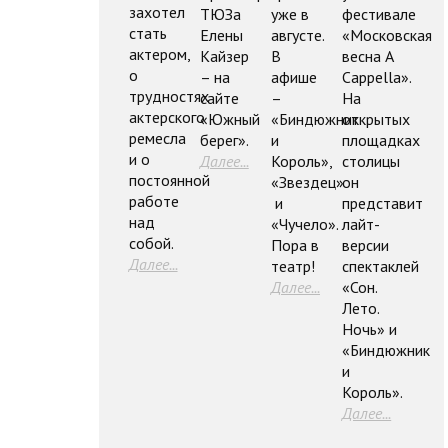
захотел
ТЮЗа
уже в
фестивале
стать
Елены
августе.
«Московская
актером,
Кайзер
В
весна A
о
– на
афише
Cappella».
трудностях
сайте
–
На
актерского
«Южный
«Биндюжник
открытых
ремесла
берег».
и
площадках
и о
Далее...
Король»,
столицы
постоянной
«Звездец»
он
работе
и
представит
над
«Чучело».
лайт-
собой.
Пора в
версии
Далее...
театр!
спектаклей
Далее...
«Сон.
Лето.
Ночь» и
«Биндюжник
и
Король».
Далее...