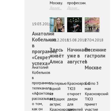
Москву.
профессии.
Далее...
Далее...
19.03.2019
Анатолий
Кобельков
14.12.2018
15.08.2018
27.04.2018
в
Здесь
Начинаем
Весенние
программе
живёт
уже в
гастроли
«Секрет
Алиса
августе!
в
успеха»
Москве
Анатолий
Кобельков
в
программе
Интервью
Красноярский
С 1 по 3
телеканала
одной
ТЮЗ
мая
«Афонтово»
из
откроет
Красноярский
рассказывает
ведущих
двери
ТЮЗ
о том,
актрис
для
примет
как он
Красноярского
зрителей
участие