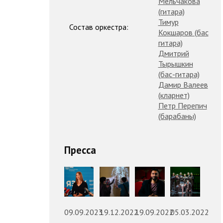
Мельчакова
(гитара)
Тимур
Состав оркестра:
Кокшаров (бас
гитара)
Дмитрий
Тырышкин
(бас-гитара)
Дамир Валеев
(кларнет)
Петр Перепич
(барабаны)
Пресса
09.09.2023
19.12.2022
19.09.2022
05.03.2022