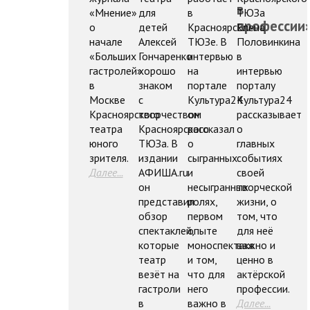
в
«Мнение»
для
в
ТЮЗа
профессии
о
детей
Красноярском
Елена
начале
Алексей
ТЮЗе. В
Половинкина
«Больших
Гончаренко
интервью
в
гастролей»
хорошо
на
интервью
в
знаком
портале
порталу
Москве
с
Культура24
Культура24
Красноярского
творчеством
он
рассказывает
театра
Красноярского
рассказал
о
юного
ТЮЗа. В
о
главных
зрителя.
издании
сыгранных
событиях
Далее...
АФИША.ru
и
своей
он
несыгранных
творческой
представил
ролях,
жизни, о
обзор
первом
том, что
спектаклей,
опыте
для неё
которые
моноспектакя
важно и
театр
и том,
ценно в
везёт на
что для
актёрской
гастроли
него
профессии.
в
важно в
Далее...