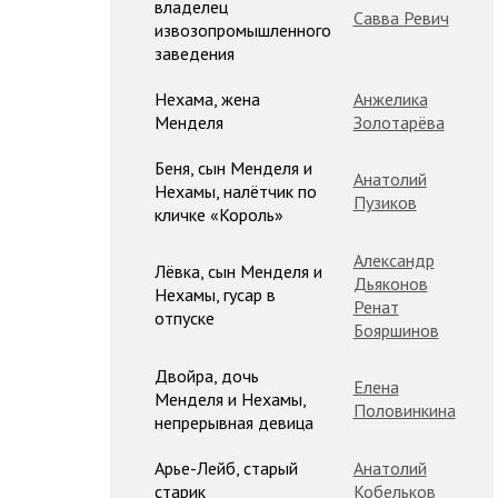
владелец
Савва Ревич
извозопромышленного
заведения
Нехама, жена
Анжелика
Менделя
Золотарёва
Беня, сын Менделя и
Анатолий
Нехамы, налётчик по
Пузиков
кличке «Король»
Александр
Лёвка, сын Менделя и
Дьяконов
Нехамы, гусар в
Ренат
отпуске
Бояршинов
Двойра, дочь
Елена
Менделя и Нехамы,
Половинкина
непрерывная девица
Арье-Лейб, старый
Анатолий
старик
Кобельков