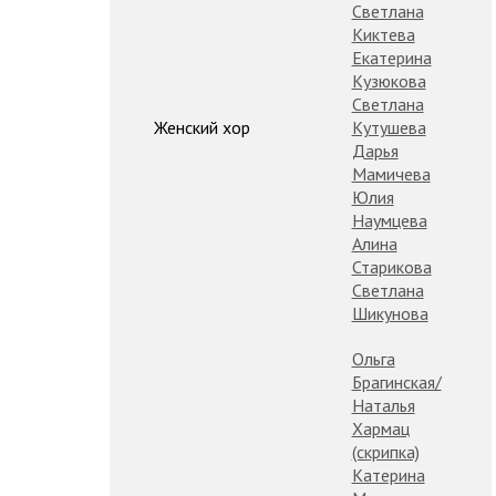
Светлана
Киктева
Екатерина
Кузюкова
Светлана
Женский хор
Кутушева
Дарья
Мамичева
Юлия
Наумцева
Алина
Старикова
Светлана
Шикунова
Ольга
Брагинская/
Наталья
Хармац
(скрипка)
Катерина