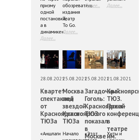
призму
обозреватель
Далее...
Далее...
одной
издания
постановки,
Театр
а в
To Go.
динамике».
Далее...
Далее...
28.08.2021
25.08.2021
25.08.2021
21.08.2021
Квартет
Москва
Загадочный
Красноярс
спектаклей
под
Гоголь:
ТЮЗ.
от
звездой
Красноярский
Пресс-
Красноярского
Красноярского
ТЮЗ
конференц
ТЮЗа
ТЮЗа
показал
в
в
театре
«Аншлаги
Начало
«Этот
Хиты и
Москве
им.
и
московского
театр,
новинки