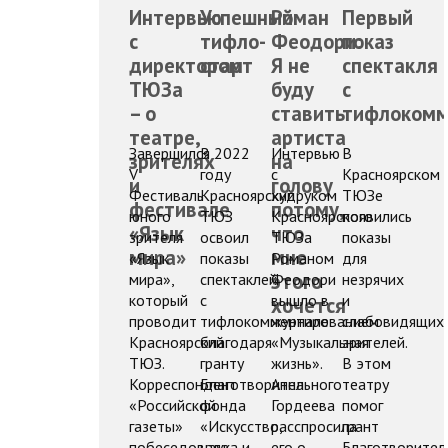
Интервью
Успешный
Роман
Первый
с
тифло-
Феодори:
показ
директором
старт
Я не
спектакля
ТЮЗа
буду
с
– о
ставить
тифлокомм
театре,
артиста
Завершился
В 2022
Интервью
В
зрителях
на
V
году
с
Красноярском
и
голову
Фестиваль
Красноярский
худруком
ТЮЗе
фестивале
потому,
юного
ТЮЗ
Красноярского
появились
«Язык
что
зрителя
освоил
ТЮЗа
показы
мира»
мне
«Язык
показы
Романом
для
этого
мира»,
спектаклей
Феодори
незрячих
который
с
вышло в
и
хочется
проводит
тифлокомментированием
журнале
слабовидящих
Красноярский
благодаря
«Музыкальная
зрителей.
ТЮЗ.
гранту
жизнь».
В этом
Корреспондент
Благотворительного
Анна
театру
«Российской
фонда
Гордеева
помог
газеты»
«Искусство,
расспросила
грант
побеседовала
наука и
его о
Благотворител