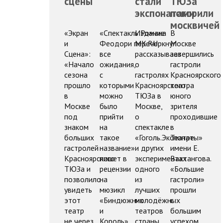
сцены
стали
ТЮЗа
экспонатами
покорили
москвичей
«Экран
«Спектакль Романа
Издание
В
и
Феодори перечеркнул
МК.RU
Москве
Сцена»:
все
рассказывает
завершились
«Начало
ожидания,
о
гастроли
сезона
с
гастролях
Красноярского
прошло
которыми
Красноярского
театра
в
можно
ТЮЗа в
юного
Москве
было
Москве,
зрителя
под
прийти
о
проходившие
знаком
на
спектакле
в
больших
такое
«Гоголь.Экспонаты»
Театре
гастролей
название»
и других
имени Е.
Красноярского
пишет в
экспериментах
Вахтангова.
ТЮЗа и
рецензии
одного
«Большие
позволило
на
из
гастроли»
увидеть
мюзикл
лучших
прошли
этот
«Биндюжник
молодёжных
с
театр
и
театров
большим
не через
Король»
страны.
успехом.