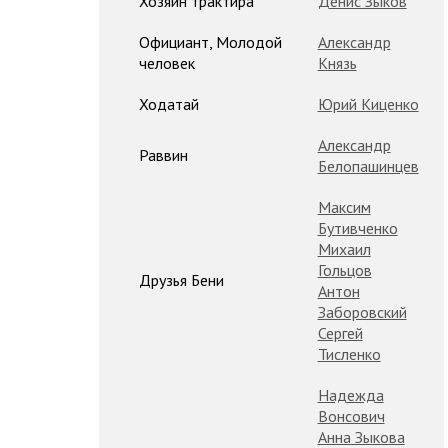
Хозяин трактира
Денис Зыков
Официант, Молодой
Александр
человек
Князь
Ходатай
Юрий Киценко
Александр
Раввин
Белопашинцев
Максим
Бутивченко
Михаил
Гольцов
Друзья Бени
Антон
Заборовский
Сергей
Тисленко
Надежда
Вонсович
Анна Зыкова