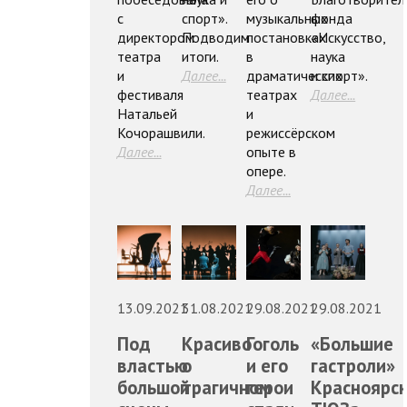
с
спорт».
музыкальных
фонда
директором
Подводим
постановках
«Искусство,
театра
итоги.
в
наука
и
Далее...
драматических
и спорт».
фестиваля
театрах
Далее...
Натальей
и
Кочорашвили.
режиссёрском
Далее...
опыте в
опере.
Далее...
13.09.2021
31.08.2021
29.08.2021
29.08.2021
Под
Красиво
Гоголь
«Большие
властью
о
и его
гастроли»
большой
трагичном
герои
Красноярск