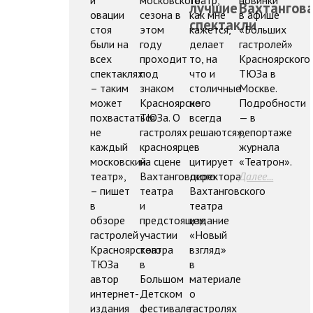
лучшие
Вахтангов
овации
сезона в
как мне
в афише
спектакли
стоя
этом
кажется,
«Больших
были на
году
делает
гастролей»
всех
проходит
то, на
Красноярского
спектаклях
под
что и
ТЮЗа в
– таким
знаком
столичные
Москве.
может
Красноярского
не
Подробности
похвастаться
ТЮЗа. О
всегда
— в
не
гастролях
решаются»,
репортаже
каждый
красноярцев
-
журнала
московский
на сцене
цитирует
«Театрон».
театр»,
Вахтанговского
директора
Далее...
– пишет
театра
Вахтанговского
в
и
театра
обзоре
предстоящем
издание
гастролей
участии
«Новый
Красноярского
театра
взгляд»
ТЮЗа
в
в
автор
Большом
материале
интернет-
Детском
о
издания
фестивале
гастролях