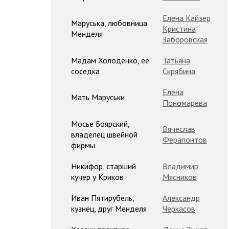
Елена Кайзер
Маруська, любовница
Кристина
Менделя
Заборовская
Мадам Холоденко, её
Татьяна
соседка
Скрябина
Елена
Мать Маруськи
Пономарева
Мосье Боярский,
Вячеслав
владелец швейной
Ферапонтов
фирмы
Никифор, старший
Владимир
кучер у Криков
Мясников
Иван Пятирубель,
Александр
кузнец, друг Менделя
Черкасов