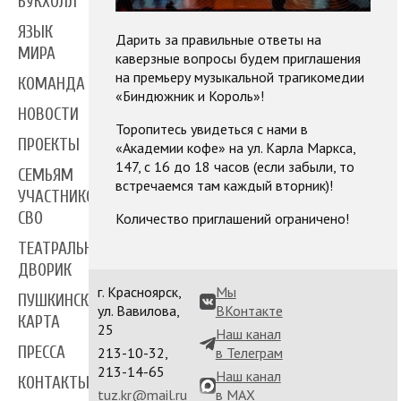
БУКХОЛЛ
ЯЗЫК
Дарить за правильные ответы на
МИРА
каверзные вопросы будем приглашения
на премьеру музыкальной трагикомедии
КОМАНДА
«Биндюжник и Король»!
НОВОСТИ
Торопитесь увидеться с нами в
ПРОЕКТЫ
«Академии кофе» на ул. Карла Маркса,
147, с 16 до 18 часов (если забыли, то
СЕМЬЯМ
встречаемся там каждый вторник)!
УЧАСТНИКОВ
СВО
Количество приглашений ограничено!
ТЕАТРАЛЬНЫЙ
ДВОРИК
г. Красноярск,
Мы
ПУШКИНСКАЯ
ул. Вавилова,
ВКонтакте
КАРТА
25
Наш канал
ПРЕССА
213-10-32,
в Телеграм
213-14-65
Наш канал
КОНТАКТЫ
tuz.kr@mail.ru
в MAX