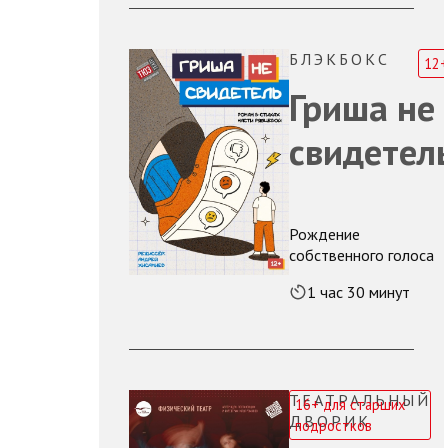
БЛЭКБОКС
12+
Гриша не
свидетел
Рождение
собственного голоса
1 час 30 минут
ТЕАТРАЛЬНЫЙ
16+ для старших
ДВОРИК
подростков