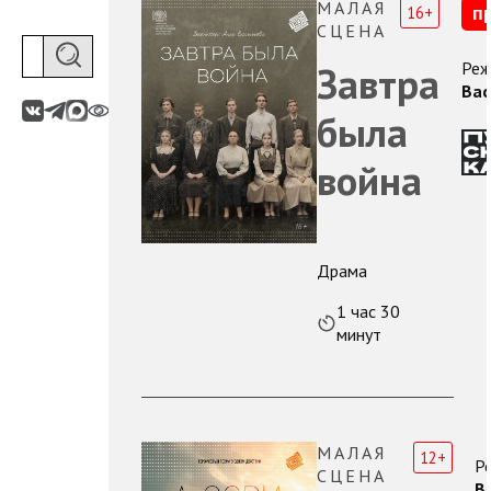
МАЛАЯ
16+
п
СЦЕНА
Реж
Завтра
Вас
была
война
Драма
1 час 30
минут
МАЛАЯ
12+
Р
СЦЕНА
В