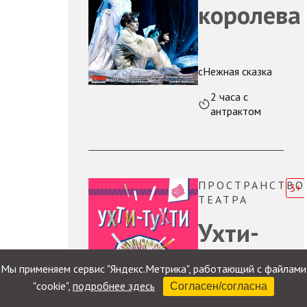
королева
сНежная сказка
2 часа с
антрактом
ПРОСТРАНСТВО
3+
ТЕАТРА
Ухти-
Тухти
Мы применяем сервис "Яндекс.Метрика", работающий с файлами
"cookie",
подробнее здесь
Согласен/согласна