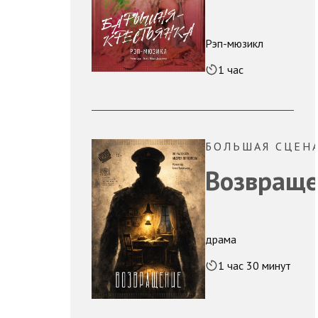
Рэп-мюзикл
1 час
БОЛЬШАЯ СЦЕН
Возвраще
драма
1 час 30 минут