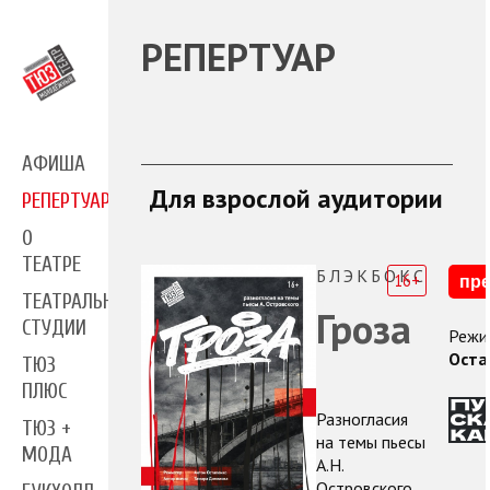
РЕПЕРТУАР
АФИША
Для взрослой аудитории
РЕПЕРТУАР
О
ТЕАТРЕ
БЛЭКБОКС
16+
пр
ТЕАТРАЛЬНЫЕ
Гроза
СТУДИИ
Режи
Оста
ТЮЗ
ПЛЮС
Разногласия
ТЮЗ +
на темы пьесы
МОДА
А.Н.
Островского