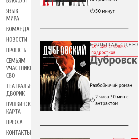
БУКХОЛЛ
50 минут
ЯЗЫК
МИРА
КОМАНДА
НОВОСТИ
БОЛЬШАЯ СЦЕН
16+ для старших
ПРОЕКТЫ
подростков
Дубровск
СЕМЬЯМ
УЧАСТНИКОВ
СВО
Разбойничий роман
ТЕАТРАЛЬНЫЙ
ДВОРИК
2 часа 30 мин с
антрактом
ПУШКИНСКАЯ
КАРТА
ПРЕССА
КОНТАКТЫ