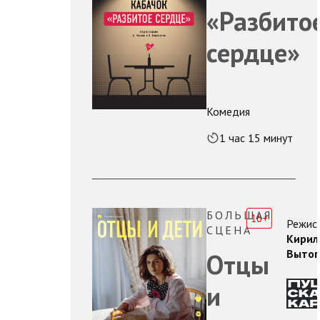
«Разбито
сердце»
Комедия
1 час 15 минут
БОЛЬШАЯ
16+
Режисс
СЦЕНА
Кирил
Вытоп
Отцы
и