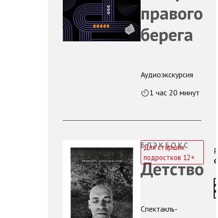
правого
берега
Аудиоэкскурсия
1 час 20 минут
БЛЭКБОКС
Для старших
Р
подростков 12+
Ф
Детство
Спектакль-