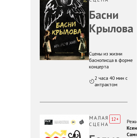
Басни
Крылова
Сцены из жизни
баснописца в форме
концерта
2 часа 40 мин с
антрактом
МАЛАЯ
12+
Режи
СЦЕНА
Ксен
Само