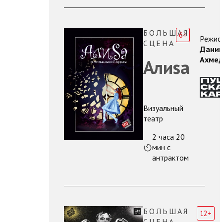
БОЛЬШАЯ
6+
Режис
СЦЕНА
Дани
Ахме
Алиsа
Визуальный
театр
2 часа 20
мин с
антрактом
БОЛЬШАЯ
12+
СЦЕНА