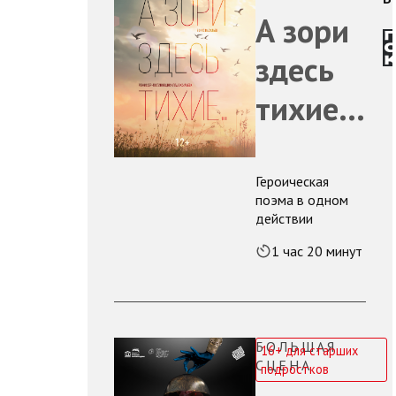
А зори
здесь
тихие…
Героическая
поэма в одном
действии
1 час 20 минут
БОЛЬШАЯ
16+ для старших
СЦЕНА
подростков