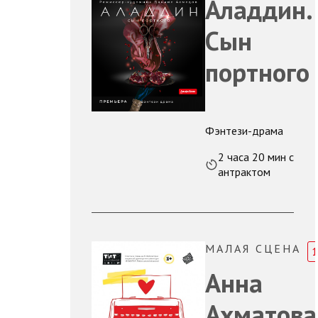
Аладдин.
Сын
портного
Фэнтези-драма
2 часа 20 мин с
антрактом
МАЛАЯ СЦЕНА
1
Анна
Ахматова