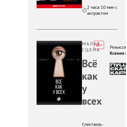
2 часа 10 мин с
антрактом
МАЛАЯ
16+
Режиссе
СЦЕНА
Ксения 
Всё
как
у
всех
Спектакль-