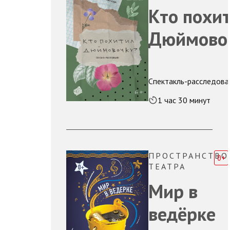
Кто похи
Дюймово
Спектакль-расследова
1 час 30 минут
ПРОСТРАНСТВО
0+
ТЕАТРА
Мир в
ведёрке