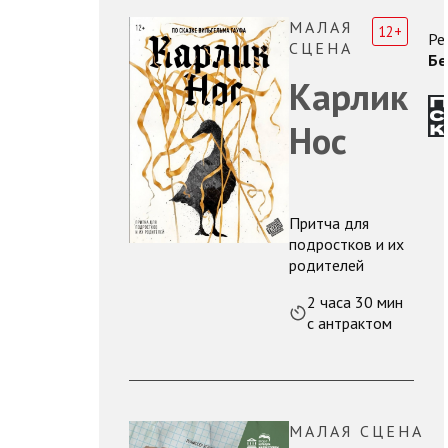
МАЛАЯ
12+
Ре
СЦЕНА
Бе
Карлик
Нос
Притча для
подростков и их
родителей
2 часа 30 мин
с антрактом
МАЛАЯ СЦЕНА