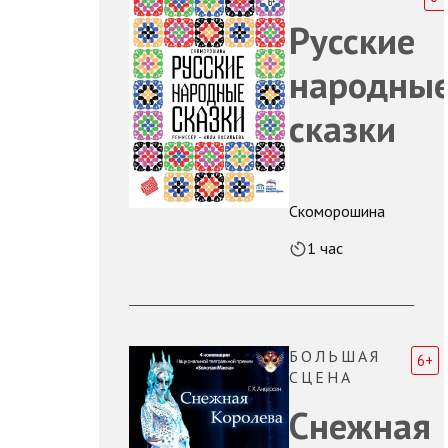
Русские
народны
сказки
Скоморошина
1 час
БОЛЬШАЯ
6+
СЦЕНА
Снежная