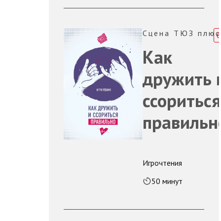
Сцена ТЮЗ плюс
6
Как
дружить 
ссориться
правильн
Игрочтения
50 минут