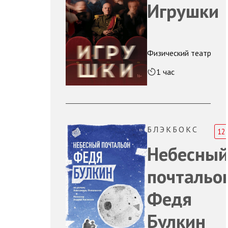
Игрушки
Физический театр
1 час
БЛЭКБОКС
12
Небесны
почтальо
Федя
Булкин