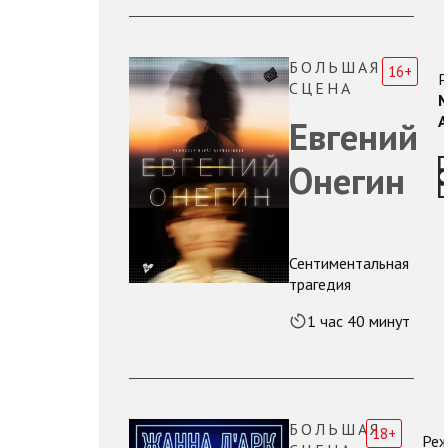
БОЛЬШАЯ
16+
Р
СЦЕНА
М
А
Евгений
Онегин
Сентиментальная
трагедия
1 час 40 минут
БОЛЬШАЯ
18+
Реж