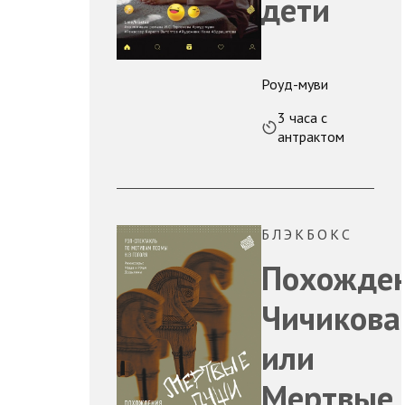
дети
Роуд-муви
3 часа с
антрактом
БЛЭКБОКС
Похожде
Чичикова
или
Мертвые