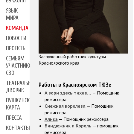
БУКХОЛЛ
ЯЗЫК
МИРА
КОМАНДА
НОВОСТИ
ПРОЕКТЫ
Заслуженный работник культуры
СЕМЬЯМ
Красноярского края
УЧАСТНИКОВ
СВО
ТЕАТРАЛЬНЫЙ
Работы в Красноярском ТЮЗе
ДВОРИК
А зори здесь тихие…
— Помощник
режиссера
ПУШКИНСКАЯ
Снежная королева
— Помощник
КАРТА
режиссера
ПРЕССА
Алиsа
— Помощник режиссера
Биндюжник и Король
— помощник
КОНТАКТЫ
режиссера