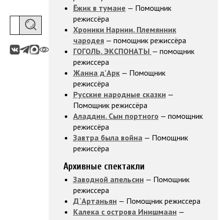
Ёжик в тумане
— Помощник
режиссёра
Хроники Нарнии. Племянник
чародея
— помощник режиссёра
ГОГОЛЬ. ЭКСПОНАТЫ
— помощник
режиссера
Жанна д'Арк
— Помощник
режиссёра
Русские народные сказки
—
Помощник режиссёра
Аладдин. Сын портного
— помощник
режиссёра
Завтра была война
— Помощник
режиссёра
Архивные спектакли
Заводной апельсин
— Помощник
режиссера
Д`Артаньян
— Помощник режиссера
Калека с острова Инишмаан
—