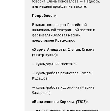
говорит Елена Коновалова. — Надеюсь,
и нынешний пройдёт на высоте.
Подробности
В каких номинациях Российской
национальной театральной премии и
фестиваля «Золотая маска»
представлен Красноярск
«Хармс. Анекдоты. Случаи. Стихи»
(театр кукол):
— куклы/лучший спектакль
— куклы/работа режиссёра (Руслан
Кудашов)
— куклы/работа художника (Марина
Завьялова)
«Биндюжник и Король» (ТЮЗ):
— лучший спектакль в жанре оперетта-