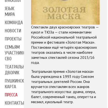
БУКХОЛЛ
ЯЗЫК
МИРА
КОМАНДА
Спектакли двух красноярских театров —
НОВОСТИ
кукол и ТЮЗа — стали номинантами
Российской национальной театральной
ПРОЕКТЫ
премии и фестиваля «Золотая Маска».
СЕМЬЯМ
Постановки ещё четырёх красноярских
театров оказались в числе наиболее
УЧАСТНИКОВ
заметных спектаклей сезона 2015/16
СВО
года.
ТЕАТРАЛЬНЫЙ
Театральная премия «Золотая маска»
ДВОРИК
была учреждена в 1993 году Союзом
ПУШКИНСКАЯ
т
еатральных деятелей России. Она
вручается спектаклям всех жанров
КАРТА
театрального искусства: драма, опера,
ПРЕССА
балет, современный танец, оперетта и
мюзикл, кукольный театр.
КОНТАКТЫ