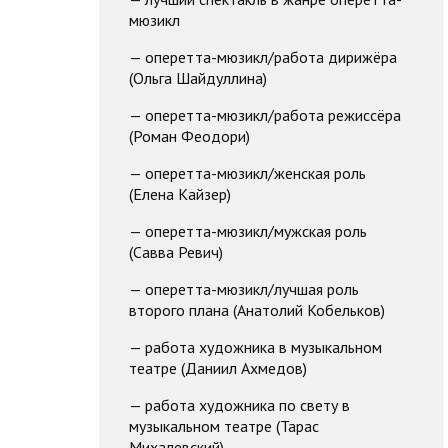
мюзикл
— оперетта-мюзикл/работа дирижёра
(Ольга Шайдуллина)
— оперетта-мюзикл/работа режиссёра
(Роман Феодори)
— оперетта-мюзикл/женская роль
(Елена Кайзер)
— оперетта-мюзикл/мужская роль
(Савва Ревич)
— оперетта-мюзикл/лучшая роль
второго плана (Анатолий Кобельков)
— работа художника в музыкальном
театре (Даниил Ахмедов)
— работа художника по свету в
музыкальном театре (Тарас
Михалевский)