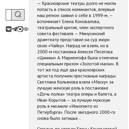
— Красноярские театры долго не могли
попасть в список номинантов, впервые
наш регион заявил о себе в 1999-м, —
вспоминает Елена Коновалова,
театральный критик, член экспертного
совета фестиваля. — Минусинский
драмтеатр представил на суд жюри
свою «Чайку». Наград не взяли, но в
2000-м постановка Алексея Песегова
«Циники»
А. Мариенгофа была отмечена
специальным призом «Золотой маски». В
тот же год ещё два красноярских
артиста получили престижные награды:
Светлана Кольянова взяла «Маску» за
лучшую женскую роль в постановке
«Дочь полка» театра оперы и балета, а
Иван Корытов — за лучшую мужскую
роль в мюзикле «Инкогнито из
Петербурга». После звёздного 2000-го
снова было затишье…
Сегодня, по словам Елены Коноваловой,