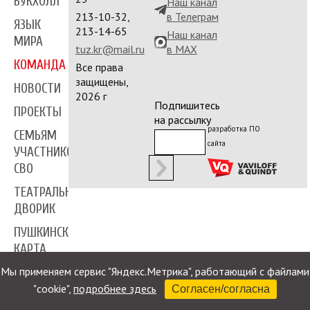
БУКХОЛЛ
Наш канал
213-10-32,
в Телеграм
ЯЗЫК
213-14-65
Наш канал
МИРА
tuz.kr@mail.ru
в MAX
КОМАНДА
Все права
защищены,
НОВОСТИ
2026 г
Подпишитесь
ПРОЕКТЫ
на рассылку
разработка ПО
СЕМЬЯМ
сайта
УЧАСТНИКОВ
СВО
ТЕАТРАЛЬНЫЙ
ДВОРИК
ПУШКИНСКАЯ
КАРТА
Мы применяем сервис "Яндекс.Метрика", работающий с файлами
ПРЕССА
"cookie",
подробнее здесь
Согласен/согласна
КОНТАКТЫ