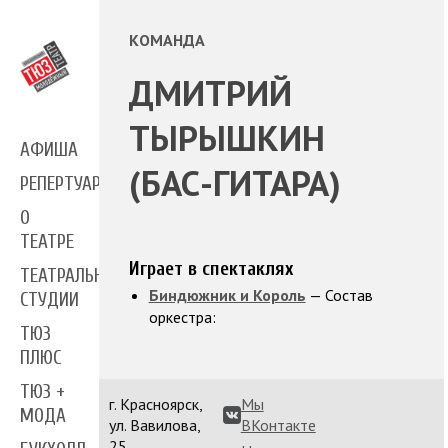
КОМАНДА
ДМИТРИЙ
ТЫРЫШКИН
АФИША
(БАС-ГИТАРА)
РЕПЕРТУАР
О
ТЕАТРЕ
Играет в спектаклях
ТЕАТРАЛЬНЫЕ
Биндюжник и Король
— Состав
СТУДИИ
оркестра:
ТЮЗ
ПЛЮС
ТЮЗ +
г. Красноярск,
Мы
МОДА
ул. Вавилова,
ВКонтакте
25