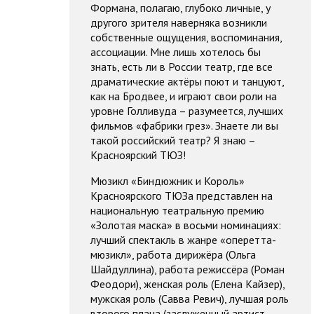
Формана, полагаю, глубоко личные, у
другого зрителя наверняка возникли
собственные ощущения, воспоминания,
ассоциации. Мне лишь хотелось бы
знать, есть ли в России театр, где все
драматические актёры поют и танцуют,
как на Бродвее, и играют свои роли на
уровне Голливуда – разумеется, лучших
фильмов «фабрики грез». Знаете ли вы
такой российский театр? Я знаю –
Красноярский ТЮЗ!
Мюзикл «Биндюжник и Король»
Красноярского ТЮЗа представлен на
национальную театральную премию
«Золотая маска» в восьми номинациях:
лучший спектакль в жанре «оперетта-
мюзикл», работа дирижёра (Ольга
Шайдуллина), работа режиссёра (Роман
Феодори), женская роль (Елена Кайзер),
мужская роль (Савва Ревич), лучшая роль
второго плана (заслуженный артист