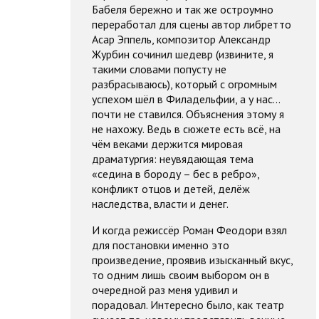
Бабеля бережно и так же остроумно
переработал для сцены автор либретто
Асар Эппель, композитор Александр
Журбин сочинил шедевр (извините, я
такими словами попусту не
разбрасываюсь), который с огромным
успехом шёл в Филадельфии, а у нас…
почти не ставился. Объяснения этому я
не нахожу. Ведь в сюжете есть всё, на
чём веками держится мировая
драматургия: неувядающая тема
«седина в бороду – бес в ребро»,
конфликт отцов и детей, делёж
наследства, власти и денег.
И когда режиссёр Роман Феодори взял
для постановки именно это
произведение, проявив изысканный вкус,
то одним лишь своим выбором он в
очередной раз меня удивил и
порадовал. Интересно было, как театр