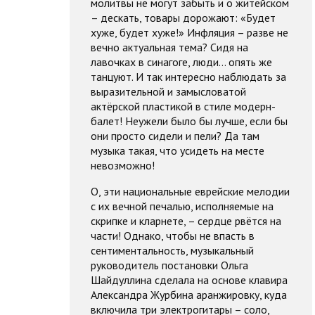
молитвы не могут забыть и о житейском
– дескать, товары дорожают: «Будет
хуже, будет хуже!» Инфляция – разве не
вечно актуальная тема? Сидя на
лавочках в синагоге, люди… опять же
танцуют. И так интересно наблюдать за
выразительной и замысловатой
актёрской пластикой в стиле модерн-
балет! Неужели было бы лучше, если бы
они просто сидели и пели? Да там
музыка такая, что усидеть на месте
невозможно!
О, эти национальные еврейские мелодии
с их вечной печалью, исполняемые на
скрипке и кларнете, – сердце рвётся на
части! Однако, чтобы не впасть в
сентиментальность, музыкальный
руководитель постановки Ольга
Шайдуллина сделала на основе клавира
Александра Журбина аранжировку, куда
включила три электрогитары – соло,