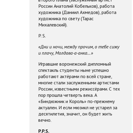
России Анатолий Кобельков), работа
художника (Даниил Ахмедов), работа
художника по свету (Тарас
Михалевский).
P. S.
«Дни и ночи, между прочим, о тебе сижу
и плачу, Молдава-а-анка…»
Игравшие воронежский дипломный
спектакль студенты ныне успешно
работают актёрами по всей стране,
многие стали заслуженными артистами
России, известными режиссёрами. С тех
пор прошла четверть века. А
«Биндюжник и Король» по-прежнему
актуален. И если мюзикл не устарел за
десятилетия, значит, он будет жить
вечно.
P.P.S.