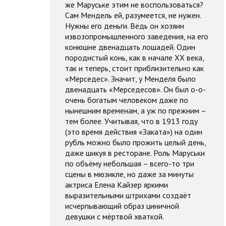
же Маруське этим не воспользоваться?
Сам Мендель ей, разумеется, не нужен.
Нужны его деньги. Ведь он хозяин
извозопромышленного заведения, на его
конюшне двенадцать лошадей. Один
породистый конь, как в начале XX века,
так и теперь, стоит приблизительно как
«Мерседес». Значит, у Менделя было
двенадцать «Мерседесов». Он был о-о-
очень богатым человеком даже по
нынешним временам, а уж по прежним –
тем более. Учитывая, что в 1913 году
(это время действия «Заката») на один
рубль можно было прожить целый день,
даже шикуя в ресторане. Роль Маруськи
по объёму небольшая – всего-то три
сцены в мюзикле, но даже за минуты
актриса Елена Кайзер яркими
выразительными штрихами создаёт
исчерпывающий образ циничной
девушки с мёртвой хваткой.