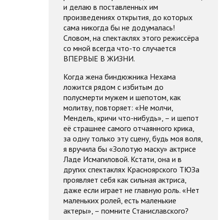
и делаю в поставленных им
произведениях открытия, до которых
сама никогда бы не додумалась!
Словом, на спектаклях этого режиссёра
со мной всегда что-то случается
ВПЕРВЫЕ В ЖИЗНИ.
Когда жена биндюжника Нехама
ложится рядом с избитым до
полусмерти мужем и шепотом, как
молитву, повторяет: «Не молчи,
Мендель, кричи что-нибудь», – и шепот
её страшнее самого отчаянного крика,
за одну только эту сцену, будь моя воля,
я вручила бы «Золотую маску» актрисе
Ладе Исмагиловой. Кстати, она и в
других спектаклях Красноярского ТЮЗа
проявляет себя как сильная актриса,
даже если играет не главную роль. «Нет
маленьких ролей, есть маленькие
актеры», – помните Станиславского?