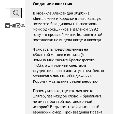
Свидание с юностью
В мюзикле Александра Журбина
«Биндюжник и Король» я знаю каждую
ноту: это был дипломный спектакль
моих однокашников в далёком 1992
году – в прошлой жизни. Больше я этой
постановки не видела нигде и никогда.
Я смотрела представленный на
«Золотой маске» в восьми (!)
номинациях мюзикл Красноярского
ТЮЗа, а дипломный спектакль
студентов нашего института неизбежно
возникал в памяти. «Биндюжник и
Король» – свидание с моей юностью…
Почему мюзикл, где каждая песня –
шлягер, где каждое слово – бриллиант,
не имеет богатой постановочной
истории? Ведь там такой изысканный
еврейский юмор! Произведения Исаака