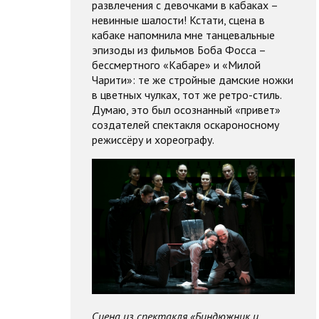
развлечения с девочками в кабаках –
невинные шалости! Кстати, сцена в
кабаке напомнила мне танцевальные
эпизоды из фильмов Боба Фосса –
бессмертного «Кабаре» и «Милой
Чарити»: те же стройные дамские ножки
в цветных чулках, тот же ретро-стиль.
Думаю, это был осознанный «привет»
создателей спектакля оскароносному
режиссёру и хореографу.
Сцена из спектакля «Биндюжник и