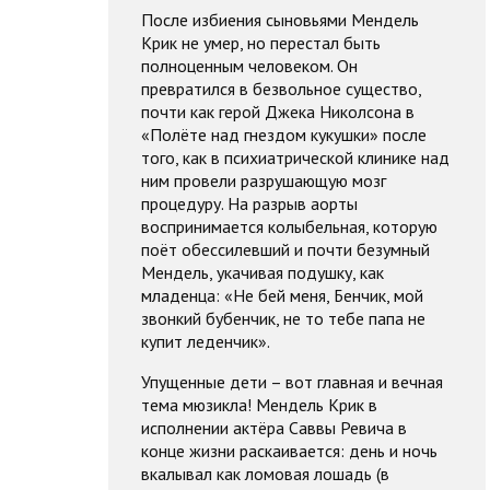
После избиения сыновьями Мендель
Крик не умер, но перестал быть
полноценным человеком. Он
превратился в безвольное существо,
почти как герой Джека Николсона в
«Полёте над гнездом кукушки» после
того, как в психиатрической клинике над
ним провели разрушающую мозг
процедуру. На разрыв аорты
воспринимается колыбельная, которую
поёт обессилевший и почти безумный
Мендель, укачивая подушку, как
младенца: «Не бей меня, Бенчик, мой
звонкий бубенчик, не то тебе папа не
купит леденчик».
Упущенные дети – вот главная и вечная
тема мюзикла! Мендель Крик в
исполнении актёра Саввы Ревича в
конце жизни раскаивается: день и ночь
вкалывал как ломовая лошадь (в