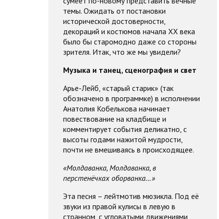
сумеет по-новому представить вечные
темы. Ожидать от постановки
исторической достоверности,
декораций и костюмов начала XX века
было бы старомодно даже со стороны
зрителя. Итак, что же мы увидели?
Музыка и танец, сценография и свет
Арье-Лейб, «старый старик» (так
обозначено в программке) в исполнении
Анатолия Кобелькова начинает
повествование на кладбище и
комментирует события деликатно, с
высоты годами нажитой мудрости,
почти не вмешиваясь в происходящее.
«Молдаванка, Молдаванка, в
перстенёчках оборванка…»
Эта песня – лейтмотив мюзикла. Под её
звуки из правой кулисы в левую в
странном, с угловатыми движениями,