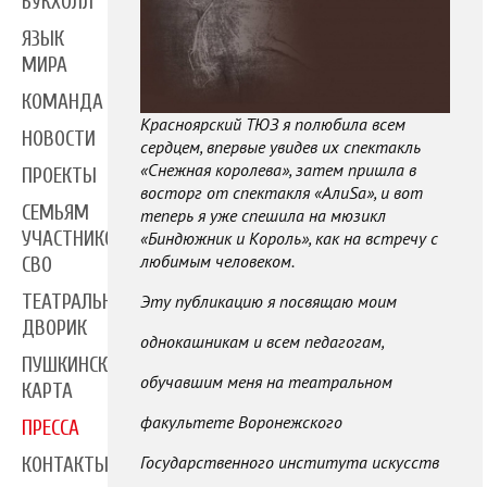
БУКХОЛЛ
ЯЗЫК
МИРА
КОМАНДА
Красноярский ТЮЗ я полюбила всем
НОВОСТИ
сердцем, впервые увидев их спектакль
«Снежная королева», затем пришла в
ПРОЕКТЫ
восторг от спектакля «АлиSа», и вот
СЕМЬЯМ
теперь я уже спешила на мюзикл
УЧАСТНИКОВ
«Биндюжник и Король», как на встречу с
любимым человеком.
СВО
ТЕАТРАЛЬНЫЙ
Эту публикацию я посвящаю моим
ДВОРИК
однокашникам и всем педагогам,
ПУШКИНСКАЯ
обучавшим меня на театральном
КАРТА
факультете Воронежского
ПРЕССА
Государственного института искусств
КОНТАКТЫ