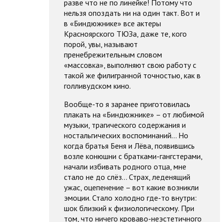
разве что не по линейке! Потому что
нельзя опоздать ни на один такт. Вот и
в «Биндюжнике» все актеры
Красноярского ТЮЗа, даже те, кого
порой, увы, называют
пренебрежительным словом
«массовка», выполняют свою работу с
такой же филигранной точностью, как в
голливудском кино.
Вообще-то я заранее приготовилась
плакать на «Биндюжнике» – от любимой
музыки, трагического содержания и
ностальгических воспоминаний… Но
когда братья Беня и Лёва, появившись
возле конюшни с братками-гангстерами,
начали избивать родного отца, мне
стало не до слёз… Страх, леденящий
ужас, оцепенение – вот какие возникли
эмоции. Стало холодно где-то внутри:
шок близкий к физиологическому. При
том, что ничего кроваво-неэстетичного