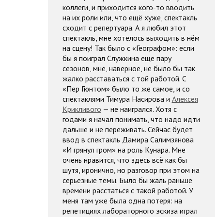
коллеги, и приходится кого-то вводить
на их роли или, что ещё хуже, спектакль
сходит с репертуара. А я любил этот
спектакль, мне хотелось выходить в нём
на сцену! Так было с «Географом»: если
бы я поиграл Служкина еще пару
сезонов, мне, наверное, не было бы так
жалко расставаться с той работой. С
«Пер Гюнтом» было то же самое, и со
спектаклями Тимура Насирова и
Алексея
Крикливого
— не наигрался. Хотя с
годами я начал понимать, что надо идти
дальше и не переживать. Сейчас будет
ввод в спектакль Дамира Салимзянова
«И грянул гром» на роль Кунара. Мне
очень нравится, что здесь всё как бы
шутя, иронично, но разговор при этом на
серьёзные темы. Было бы жаль раньше
времени расстаться с такой работой. У
меня там уже была одна потеря: на
репетициях лабораторного эскиза играл