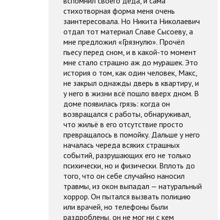
вспомнил своего деда, и сама
стихотворная форма меня очень
заинтересовала. Но Никита Николаевич
отдал тот материал Славе Сысоеву, а
мне предложил «Грязнулю». Прочёл
пьесу перед сном, и в какой-то момент
мне стало страшно аж до мурашек. Это
история о том, как один человек, Макс,
не закрыл однажды дверь в квартиру, и
у него в жизни всё пошло вверх дном. В
доме появилась грязь: когда он
возвращался с работы, обнаруживал,
что жильё в его отсутствие просто
превращалось в помойку. Дальше у него
началась череда всяких страшных
событий, разрушающих его не только
психически, но и физически. Вплоть до
того, что он себе случайно наносил
травмы, из окон выпадал — натуральный
хоррор. Он пытался вызвать полицию
или врачей, но телефоны были
раздроблены, он не мог ни с кем