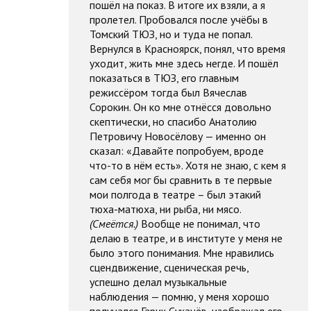
пошёл на показ. В итоге их взяли, а я
пролетел. Пробовался после учёбы в
Томский ТЮЗ, но и туда не попал.
Вернулся в Красноярск, понял, что время
уходит, жить мне здесь негде. И пошёл
показаться в ТЮЗ, его главным
режиссёром тогда был Вячеслав
Сорокин. Он ко мне отнёсся довольно
скептически, но спасибо Анатолию
Петровичу Новосёлову — именно он
сказал: «Давайте попробуем, вроде
что-то в нём есть». Хотя не знаю, с кем я
сам себя мог бы сравнить в те первые
мои полгода в театре – был этакий
тюха-матюха, ни рыба, ни мясо.
(Смеётся.)
Вообще не понимал, что
делаю в театре, и в институте у меня не
было этого понимания. Мне нравились
сцендвижение, сценическая речь,
успешно делал музыкальные
наблюдения — помню, у меня хорошо
получался Гарик Сукачёв, изображал его