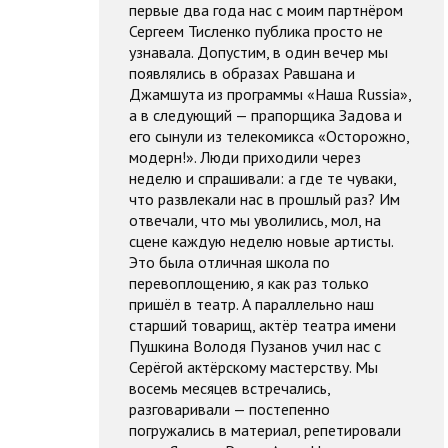
первые два года нас с моим партнёром
Сергеем Тисленко публика просто не
узнавала. Допустим, в один вечер мы
появлялись в образах Равшана и
Джамшута из программы «Наша Russia»,
а в следующий — прапорщика Задова и
его сынули из телекомикса «Осторожно,
модерн!». Люди приходили через
неделю и спрашивали: а где те чуваки,
что развлекали нас в прошлый раз? Им
отвечали, что мы уволились, мол, на
сцене каждую неделю новые артисты.
Это была отличная школа по
перевоплощению, я как раз только
пришёл в театр. А параллельно наш
старший товарищ, актёр театра имени
Пушкина Володя Пузанов учил нас с
Серёгой актёрскому мастерству. Мы
восемь месяцев встречались,
разговаривали — постепенно
погружались в материал, репетировали