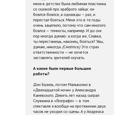
меня в детстве была любимая пластинка
со сказкой про храброго зайца: он
боялся-боялся, а однажды — раз, и
перестал бояться. Меня это в те годы
очень зацепило, потому что сам многого
боялся — темноты, например. И до сих
пор иногда думаю: а когда же, Славка,
ты перестанешь, наконец, бояться? Увы,
думаю, никогда.
(Смеётся.)
Это страх
ответственности — не хочется
заставлять зрителей скучать.
А какие были первые большие
работы?
Дон Базиль, потом Мальволио в
«Двенадцатой ночи» у Александра
Каневского. Девять лет назад сыграл
Служкина в «Географе» — в том
спектакле я вообще на протяжении двух
часов не уходил со сцены. А у Андреаса