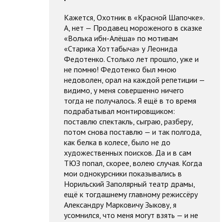
Кажется, Охотник в «Красной Шапочке».
А, нет — Продавец мороженого в сказке
«Волька ибн-Алёша» по мотивам
«Старика Хоттабыча» у Леонида
Федотенко. Столько лет прошло, уже и
не помню! Федотенко был мною
недоволен, орал на каждой репетиции —
видимо, у меня совершенно ничего
тогда не получалось. Я ещё в то время
подрабатывал монтировщиком:
поставлю спектакль, сыграю, разберу,
потом снова поставлю — и так полгода,
как белка в колесе, было не до
художественных поисков. Да и в сам
ТЮЗ попал, скорее, волею случая. Когда
мои однокурсники показывались в
Норильский Заполярный театр драмы,
ещё к тогдашнему главному режиссёру
Александру Марковичу Зыкову, я
усомнился, что меня могут взять — и не