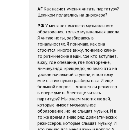
АГ
Как насчет умения читать партитуру?
Целиком полагались на дирижера?
РФ
У меня нет высшего музыкального
образования, только музыкальная школа.
Я читаю ноты, разбираюсь в
тональностях. Я понимаю, как она
строится, многое вижу, понимаю какие-
то ритмические вещи, где кто вступает,
вижу, где опевание, где повторение,
диминуэндо, крещендо, но знаю это на
уровне начальной ступени, и поэтому
мне с этим нужно разбираться. И еще
большой вопрос – должен ли режиссер
в опере уметь блестяще читать
партитуру? Мы знаем многих людей,
которые имеют музыкальное
образование, но не слышат музыки. И в
то же время я знаю ряд драматических
режиссеров, которые слышат музыку. И
это сейчас для меня важный вопрос. Я,