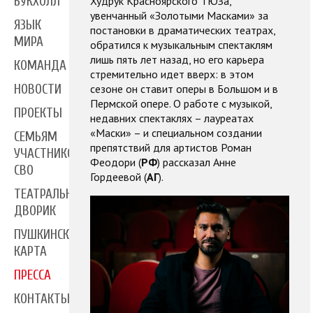
Худрук Красноярского ТЮЗа,
БУКХОЛЛ
увенчанный «Золотыми Масками» за
ЯЗЫК
постановки в драматических театрах,
МИРА
обратился к музыкальным спектаклям
лишь пять лет назад, но его карьера
КОМАНДА
стремительно идет вверх: в этом
сезоне он ставит оперы в Большом и в
НОВОСТИ
Пермской опере. О работе с музыкой,
ПРОЕКТЫ
недавних спектаклях – лауреатах
«Маски» – и специальном создании
СЕМЬЯМ
препятствий для артистов Роман
УЧАСТНИКОВ
Феодори (
РФ
) рассказал Анне
СВО
Гордеевой (
АГ
).
ТЕАТРАЛЬНЫЙ
ДВОРИК
ПУШКИНСКАЯ
КАРТА
ПРЕССА
КОНТАКТЫ