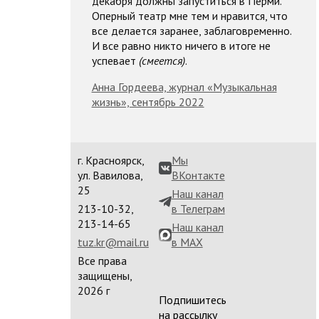
декабря должны запуститься в Перми.
Оперный театр мне тем и нравится, что
все делается заранее, заблаговременно.
И все равно никто ничего в итоге не
успевает
(смеется)
.
Анна Гордеева, журнал «Музыкальная
жизнь», сентябрь 2022
г. Красноярск,
Мы
ул. Вавилова,
ВКонтакте
25
Наш канал
213-10-32,
в Телеграм
213-14-65
Наш канал
tuz.kr@mail.ru
в MAX
Все права
защищены,
2026 г
Подпишитесь
на рассылку