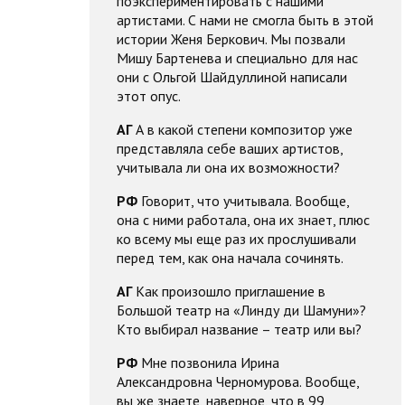
поэкспериментировать с нашими
артистами. С нами не смогла быть в этой
истории Женя Беркович. Мы позвали
Мишу Бартенева и специально для нас
они с Ольгой Шайдуллиной написали
этот опус.
АГ
А в какой степени композитор уже
представляла себе ваших артистов,
учитывала ли она их возможности?
РФ
Говорит, что учитывала. Вообще,
она с ними работала, она их знает, плюс
ко всему мы еще раз их прослушивали
перед тем, как она начала сочинять.
АГ
Как произошло приглашение в
Большой театр на «Линду ди Шамуни»?
Кто выбирал название – театр или вы?
РФ
Мне позвонила Ирина
Александровна Черномурова. Вообще,
вы же знаете, наверное, что в 99