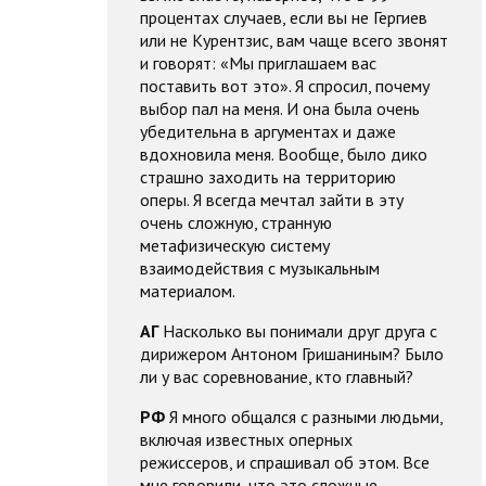
процентах случаев, если вы не Гергиев
или не Курентзис, вам чаще всего звонят
и говорят: «Мы приглашаем вас
поставить вот это». Я спросил, почему
выбор пал на меня. И она была очень
убедительна в аргументах и даже
вдохновила меня. Вообще, было дико
страшно заходить на территорию
оперы. Я всегда мечтал зайти в эту
очень сложную, странную
метафизическую систему
взаимодействия с музыкальным
материалом.
АГ
Насколько вы понимали друг друга с
дирижером Антоном Гришаниным? Было
ли у вас соревнование, кто главный?
РФ
Я много общался с разными людьми,
включая известных оперных
режиссеров, и спрашивал об этом. Все
мне говорили, что это сложные