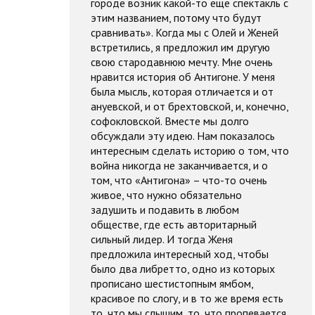
городе возник какой-то еще спектакль с
этим названием, потому что будут
сравнивать». Когда мы с Олей и Женей
встретились, я предложил им другую
свою стародавнюю мечту. Мне очень
нравится история об Антигоне. У меня
была мысль, которая отличается и от
ануевской, и от брехтовской, и, конечно,
софокловской. Вместе мы долго
обсуждали эту идею. Нам показалось
интересным сделать историю о том, что
война никогда не заканчивается, и о
том, что «Антигона» – что-то очень
живое, что нужно обязательно
задушить и подавить в любом
обществе, где есть авторитарный
сильный лидер. И тогда Женя
предложила интересный ход, чтобы
было два либретто, одно из которых
прописано шестистопным ямбом,
красивое по слогу, и в то же время есть
то, что мы слышим, то, что пропевается.