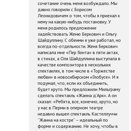
сочетание очень меня возбуждало. Мы
давно говорили с Борисом
Леонидовичем о том, чтобы я приехал к
нему на какую-нибудь постановку. У
меня родилось предложение
задействовать Женю Беркович и Ольгу
Шайдуллину. С обеими я уже работал, но
всегда по-отдельности. Женя Беркович
написала мне «Пер Гюнта» в пяти актах,
в стихах, а Оля Шайдуллина выступала в
качестве композитора в нескольких
спектаклях, в том числе в «Торжестве
любви» в новосибирском «Глобусе». И я
подумал, что, если их объединить,
будет круто. Мы предложили Мильграму
сделать спектакль «Жанна д’Арк». А он
сказал: «Ребята, все, конечно, круто, но
у нас в Перми в оперном театре
недавно вышел спектакль Кастеллуччи
“Жанна на костре” – идеальный по
форме и содержанию. Не хочу, чтобы в