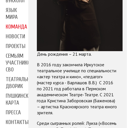
БУКХОЛЛ
ЯЗЫК
МИРА
КОМАНДА
НОВОСТИ
ПРОЕКТЫ
День рождения – 21 марта.
СЕМЬЯМ
УЧАСТНИКОВ
В 2016 году закончила Иркутское
СВО
театральное училище по специальности
«актер театра и кино», «педагог»
ТЕАТРАЛЬНЫЙ
(мастер курса - Варлашов В.В.) С 2016
ДВОРИК
по 2021 год работала в Пермском
академическом Театре-Театре. С 2021
ПУШКИНСКАЯ
года Кристина Заборовская (Баженова)
КАРТА
– артистка Красноярского театра юного
ПРЕССА
зрителя.
КОНТАКТЫ
Среди сыгранных ролей: Луиза («Восемь