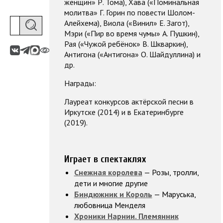
женщин» Р. Тома), Хава («Поминальная
молитва» Г. Горин по повести Шолом-
Алейхема), Виола («Винил» Е. Загот),
Мэри («Пир во время чумы» А. Пушкин),
Рая («Чужой ребёнок» В. Шкваркин),
Антигона («Антигона» О. Шайдуллина) и
др.
Награды:
Лауреат конкурсов актёрской песни в
Иркутске (2014) и в Екатеринбурге
(2019).
Играет в спектаклях
Снежная королева
— Розы, тролли,
дети и многие другие
Биндюжник и Король
— Маруська,
любовница Менделя
Хроники Нарнии. Племянник