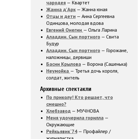
чародея
— Квартет
Жанна д'Арк
— Жанна юная
Отцы и дети
— Анна Сергеевна
Одинцова, молодая вдова
Евгений Онегин
— Ольга Ларина
Аладдин. Сын портного
— Свита
Будур
Аладдин. Сын портного
— Горожане,
наложницы, дервиши
Басни Крылова
— Ворона (Сашенька)
Неумойка
— Третья дочь короля,
солдат, житель
Архивные спектакли
По приколу! Кто решает, что
смешно?
Хлебзавод
— МУЧНОВА
Меня удочерила горилла
—
Окружающие
Рейкьявик`74
— Профайлер /
журналистка