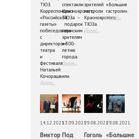
ТЮЗ.
спектакли
зрителей
«Большие
Корреспондент
Красноярского
гастроли
гастроли».
«Российской
ТЮЗа –
Красноярского
Далее...
газеты»
подарок
ТЮЗа.
побеседовала
пермским
Далее...
с
зрителям
директором
к 300-
театра
летию
и
города.
фестиваля
Далее...
Натальей
Кочорашвили.
Далее...
14.12.2021
13.09.2021
29.08.2021
29.08.2021
Виктор
Под
Гоголь
«Большие