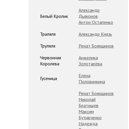
Александр
Белый Кролик
Дьяконов
Антон Остапенко
Траляля
Александр Князь
Труляля
Ренат Бояршинов
Червонная
Анжелика
Королева
Золотарёва
Елена
Гусеница
Половинкина
Ренат Бояршинов
Николай
Братищев
Максим
Бутивченко
Надежда