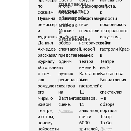
спектакли-
по
итогам
Красноярский
августа,
лауреаты
сказкам
гастролей
ТЮЗ
к
«Золотой
Пушкина
Красноярского
представил
радости
маски»
режиссёр
ТЮЗа в
свои
поклонников
и
Москве
спектакли
театрального
и
художник
опубликовал
на
искусства,
«Арлекина»
Даниил
обзор
исторической
стали
Ахмедов
спектаклей,
и новой
гастроли Крас
рассказал
представенных
сценах
в
журналу
одним
театра
Театре
«Стольник»
из
имени Е.
им. Е.
о том,
лучших
Вахтангова.
Вахтангова.
как
региональных
Итог
Впечатления
рождаются
театров
гастролей:
о
его
на
11
спектаклях
миры, о
Вахтанговской
показов,
– в
живом
сцене.
11
обзоре
театре,
Далее...
аншлагов,
портала
и о том,
почти
Театр
почему
6000
To Go.
нейросети
зрителей,
Далее...