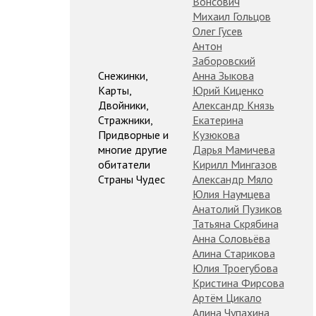
Вонсович
Михаил Гольцов
Олег Гусев
Антон
Заборовский
Снежинки,
Анна Зыкова
Карты,
Юрий Киценко
Двойники,
Александр Князь
Стражники,
Екатерина
Придворные и
Кузюкова
многие другие
Дарья Мамичева
обитатели
Кирилл Мингазов
Страны Чудес
Александр Мяло
Юлия Наумцева
Анатолий Пузиков
Татьяна Скрябина
Анна Соловьёва
Алина Старикова
Юлия Троегубова
Кристина Фирсова
Артём Цикало
Алина Чупахина