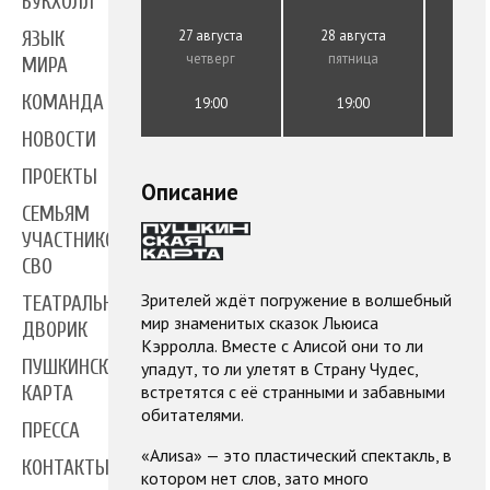
БУКХОЛЛ
27 августа
28 августа
29 а
ЯЗЫК
четверг
пятница
су
МИРА
КОМАНДА
19:00
19:00
1
НОВОСТИ
ПРОЕКТЫ
Описание
СЕМЬЯМ
УЧАСТНИКОВ
СВО
Зрителей ждёт погружение в волшебный
ТЕАТРАЛЬНЫЙ
мир знаменитых сказок Льюиса
ДВОРИК
Кэрролла. Вместе с Алисой они то ли
ПУШКИНСКАЯ
упадут, то ли улетят в Страну Чудес,
встретятся с её странными и забавными
КАРТА
обитателями.
ПРЕССА
«Алиsа» — это пластический спектакль, в
КОНТАКТЫ
котором нет слов, зато много