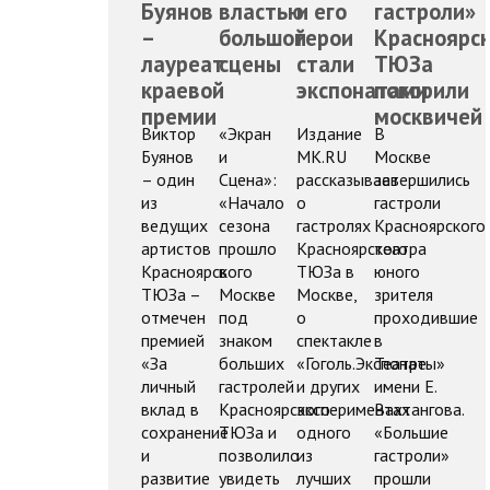
Буянов
властью
и его
гастроли»
–
большой
герои
Красноярск
лауреат
сцены
стали
ТЮЗа
краевой
экспонатами
покорили
премии
москвичей
Виктор
«Экран
Издание
В
Буянов
и
МК.RU
Москве
– один
Сцена»:
рассказывает
завершились
из
«Начало
о
гастроли
ведущих
сезона
гастролях
Красноярского
артистов
прошло
Красноярского
театра
Красноярского
в
ТЮЗа в
юного
ТЮЗа –
Москве
Москве,
зрителя
отмечен
под
о
проходившие
премией
знаком
спектакле
в
«За
больших
«Гоголь.Экспонаты»
Театре
личный
гастролей
и других
имени Е.
вклад в
Красноярского
экспериментах
Вахтангова.
сохранение
ТЮЗа и
одного
«Большие
и
позволило
из
гастроли»
развитие
увидеть
лучших
прошли