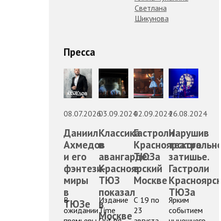
Светлана
Шикунова
Пресса
08.07.2026
03.09.2024
02.09.2024
26.08.2024
Даниил
Классика
Гастроли
Нарушив
Ахмедов
в
Красноярского
театральн
и его
авангарде:
ТЮЗа
затишье.
фэнтези-
Красноярский
в
Гастроли
миры
ТЮЗ
Москве
Красноярск
в
показал
ТЮЗа
В
Издание
С 19 по
Ярким
ТЮЗе
в
ожидании
Time
23
событием
Москве
премьеры
Out по
августа
нынешнего