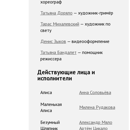
хореограф
Татьяна Доряло
— художник-гримёр
Тарас Михалевский
— художник по
свету
Денис Зыков
— видеооформление
Татьяна Бандалет
— помощник
режиссера
Действующие лица и
исполнители
Алиса
Анна Соловьёва
Маленькая
Милена Рудакова
Алиса
Безумный
Александр Мяло
Шляпник
Артём Цикало