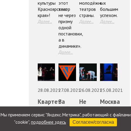
культуры
этот
молодёжных
с
Красноярского
театр
театров
большим
края»!
не через
страны.
успехом.
Далее...
призму
Далее...
Далее...
одной
постановки,
а в
динамике».
Далее...
28.08.2021
27.08.2021
26.08.2021
25.08.2021
Квартет
За
Не
Москва
спектаклей
актёром
взрослейте,
под
от
на
это
звездой
Мы применяем сервис "Яндекс.Метрика", работающий с файлами
Красноярского
край
ловушка!
Красноярск
"cookie",
подробнее здесь
Согласен/согласна
ТЮЗа
света
ТЮЗа