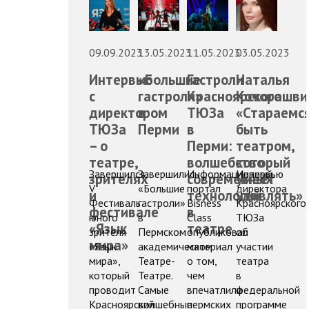
09.09.2023
13.05.2023
11.05.2023
03.05.2023
Интервью
«Большие
Гастроли
Наталья
с
гастроли»
Красноярского
Кочорашви
директором
в
ТЮЗа
«Стараемс
ТЮЗа
Перми
в
быть
– о
Перми:
театром,
театре,
волшебство
который
Завершился
Завершились
Информационный
Интервью
зрителях
современных
умеет
V
«Большие
портал
директора
и
технологий
удивлять»
Фестиваль
гастроли»
Bisness
Красноярского
фестивале
в
юного
в
Class
ТЮЗа
«Язык
театре
зрителя
Пермском
опубликовал
об
мира»
«Язык
академическом
материал
участии
мира»,
Театре-
о том,
театра
который
Театре.
чем
в
проводит
Самые
впечатлили
федеральной
Красноярский
волшебные
пермских
программе