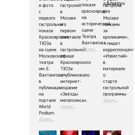
«Алиsу»
показе
и фото
гастролей
гастроли
красноярцева
c
в
в
на
первого
Москве
Москве
исторической
гастрольного
и
гонками
сцене
показа
первом
за
Театра
Красноярского
спектакле
кроликами»,
Вахтангова.
ТЮЗа
в
– пишет
Далее...
на сцене
гастрольной
корреспонден
Московского
афише
«Известий»
театра
Красноярского
в
им. Е.
ТЮЗа
материале
Вахтангова –
опубликовало
о
в
интернет-
старте
публикации
издание
гастрольной
на
«Звёзды
программы.
портале
мегаполиса».
Далее...
World
Далее...
Podium.
Далее...