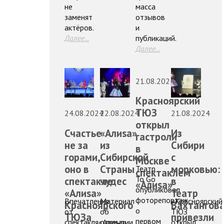
не
масса
заменят
отзывов
актёров.
и
Далее...
публикаций.
Далее...
21.08.2024
Красноярский
ТЮЗ
24.08.2024
22.08.2024
21.08.2024
открыл
Счастье
«Алиsа»
Из
гастроли
не за
из
Сибири
в
горами,
Сибирской
с
Москве
оно в
Страны
морковью:
Театр
спектаклем
To Go
спектакле
чудес
в
«Алиsа»
опубликовал
«Алиsа»
Театр
фоторепортаж
Впечатления
Материал
«Красноярский
Красноярского
Вахтангов
о
от
об
ТЮЗ
ТЮЗа
привезли
первом
спектакля«Алиsа»
открытии
открыл