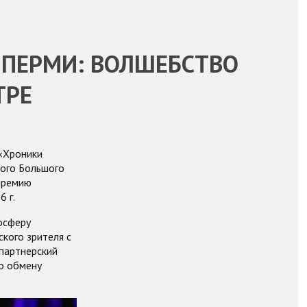
 ПЕРМИ: ВОЛШЕБСТВО
ТРЕ
 «Хроники
ного Большого
 премию
 г.
осферу
кого зрителя с
 партнерский
о обмену