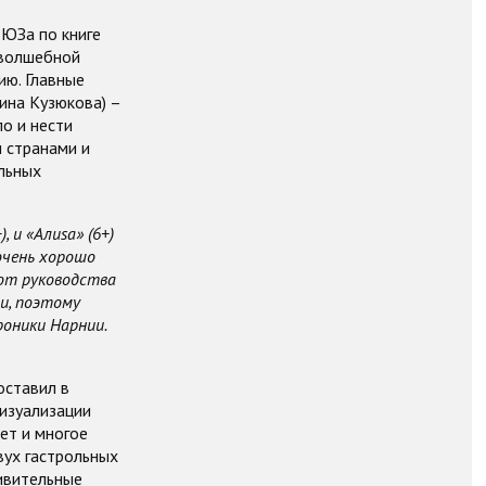
ТЮЗа по книге
 волшебной
ию. Главные
ина Кузюкова) –
о и нести
 странами и
льных
 и «Алиsа» (6+)
очень хорошо
 от руководства
и, поэтому
роники Нарнии.
оставил в
визуализации
ет и многое
вух гастрольных
дивительные