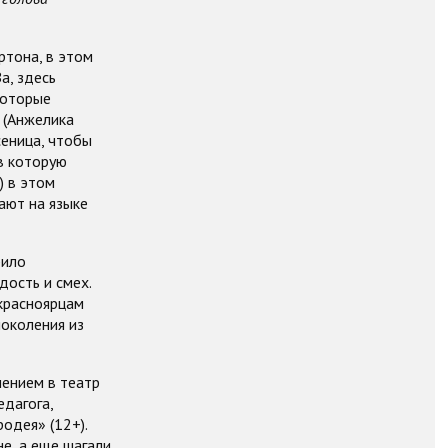
ртона, в этом
а, здесь
которые
 (Анжелика
сеница, чтобы
в которую
) в этом
ают на языке
рило
дость и смех.
красноярцам
поколения из
чением в театр
едагога,
одея» (12+).
е, а еще шагали