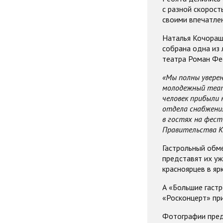
с разной скорост
своими впечатле
Наталья Кочораш
собрана одна из 
театра Роман Фе
«Мы полны уверен
молодежный театр
человек прибыли 
отдела снабжения
в гостях на фест
Правительства Кр
Гастрольный обме
представят их уж
красноярцев в яр
А «Большие гаст
«Росконцерт» пр
Фотографии пре