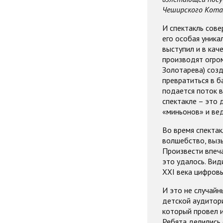
Чеширского Кота,
И спектакль сове
его особая уника
выступил и в кач
производят огро
Золотарева) созд
превратиться в б
подается поток в
спектакле – это 
«миньонов» и вед
Во время спектак
волшебство, вызы
Произвести впеч
это удалось. Вид
XXI века цифровы
И это не случайн
детской аудитори
который провел и
Ребята делились 