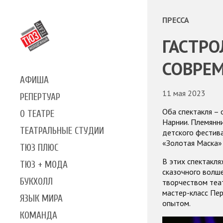
ПРЕССА
ГАСТРО
СОВРЕМ
АФИША
11 мая 2023
РЕПЕРТУАР
Оба спектакля – 
О ТЕАТРЕ
Нарнии. Племянни
ТЕАТРАЛЬНЫЕ СТУДИИ
детского фестива
«Золотая Маска» 
ТЮЗ ПЛЮС
В этих спектакл
ТЮЗ + МОДА
сказочного волше
БУКХОЛЛ
творчеством теат
мастер-класс Пе
ЯЗЫК МИРА
опытом.
КОМАНДА