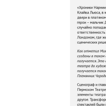
«Хроники Нарнии.
Клайва Льюса, в
двери в платяном
герои – мальчик 
случайно попадаю
ответственность
Лондоном, где ж
сценических реше
Как отметил Михаи
созданы в таком 
получается. Это 
театра до художе
получается такой
Племянник Чародея
Сценограф и гла
Пермском Театре-
элементы театра 
другое. Трансфор
спектаклей были 