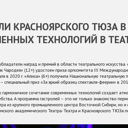
ЛИ КРАСНОЯРСКОГО ТЮЗА В
ЕННЫХ ТЕХНОЛОГИЙ В ТЕА
обладатели наград и премий в области театрального искусства.
к Чародея» (12+) удостоен приза оргкомитета III Международ
ля в 2020 г. «Алиsа» (6+) получила Национальную театральную
– специальный приз «За яркий образец спектакля-феерии» в 2016
ях гармоничное сочетание современных технологий создает атм
бства. А программа гастролей – это не только знакомство пермс
ра из крупного промышленного центра Восточной Сибири, но и
рмского академического Театра-Театра и Красноярского ТЮЗа п