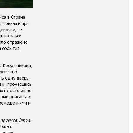
иса в Стране
о тонкая и при
евочки, ее
нимать все
мело отражено
а события,
а Косульникова,
временно
 в одну дверь,
ик, пронесшись
гают достоверно
орые описаны в
еремещениями и
приемов. Это и
нтан с
 голова