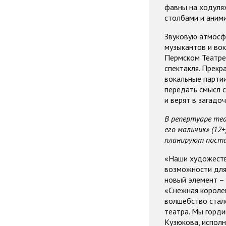
фавны на ходуля
столбами и аним
Звуковую атмосфе
музыкантов и вок
Пермском Театре
спектакля. Прекр
вокальные парти
передать смысл с
и верят в загадо
В репертуаре теа
его мальчик» (12+
планируют постав
«Наши художеств
возможности для 
новый элемент – 
«Снежная королев
волшебство стало
театра. Мы горди
Кузюкова, исполн