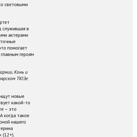
со световыми
артет
д служившая в
ыми актерами
 точные
это помогает
 главным героям
арнии. Конь и
ноярском ТЮЗе
 ищут новые
твует какой-то
те – это
А когда такое
роной нашего
терина
 (12+).