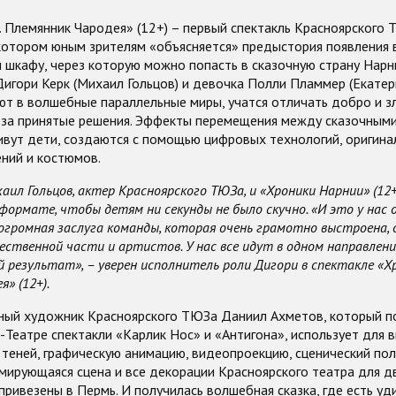
 Племянник Чародея» (12+) – первый спектакль Красноярского 
 котором юным зрителям «объясняется» предыстория появления
 шкафу, через которую можно попасть в сказочную страну Нарн
Дигори Керк (Михаил Гольцов) и девочка Полли Пламмер (Екатер
т в волшебные параллельные миры, учатся отличать добро и зл
 за принятые решения. Эффекты перемещения между сказочными
ивут дети, создаются с помощью цифровых технологий, оригина
ний и костюмов.
л Гольцов, актер Красноярского ТЮЗа, и «Хроники Нарнии» (12+),
формате, чтобы детям ни секунды не было скучно. «И это у нас 
огромная заслуга команды, которая очень грамотно выстроена,
ственной части и артистов. У нас все идут в одном направлени
 результат», – уверен исполнитель роли Дигори в спектакле «Х
» (12+).
вный художник Красноярского ТЮЗа Даниил Ахметов, который п
Театре спектакли «Карлик Нос» и «Антигона», использует для 
теней, графическую анимацию, видеопроекцию, сценический пол
мирующаяся сцена и все декорации Красноярского театра для д
привезены в Пермь. И получилась волшебная сказка, где есть у