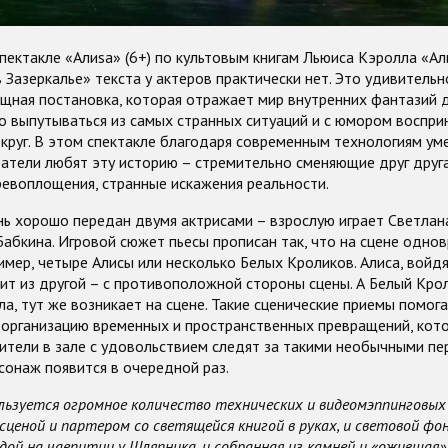
пектакле «Алиsа» (6+) по культовым книгам Льюиса Кэролла «Ал
в Зазеркалье» текста у актеров практически нет. Это удивительн
щная постановка, которая отражает мир внутренних фантазий д
о выпутываться из самых странных ситуаций и с юмором воспри
круг. В этом спектакле благодаря современным технологиям у
итатели любят эту историю – стремительно сменяющие друг друг
евоплощения, странные искажения реальности.
ь хорошо передан двумя актрисами – взрослую играет Светлан
Бабкина. Игровой сюжет пьесы прописан так, что на сцене одно
имер, четыре Алисы или несколько Белых Кроликов. Алиса, войдя
т из другой – с противоположной стороны сцены. А Белый Крол
а, тут же возникает на сцене. Такие сценические приемы помо
 организацию временных и пространственных превращений, кот
рители в зале с удовольствием следят за такими необычными п
сонаж появится в очередной раз.
льзуется огромное количество технических и видеомэппинговых 
сценой и партером со светящейся книгой в руках, и световой фо
ой на чаепитии у Шляпника, и собранная из камней и «ожившая»