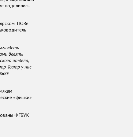
щие поделились
оярском ТЮЗе
руководитель
выглядеть
ами девять
ского отдела,
тр-Театр у нас
ржке
рмякам
ческие «фишки»
изованы ФГБУК