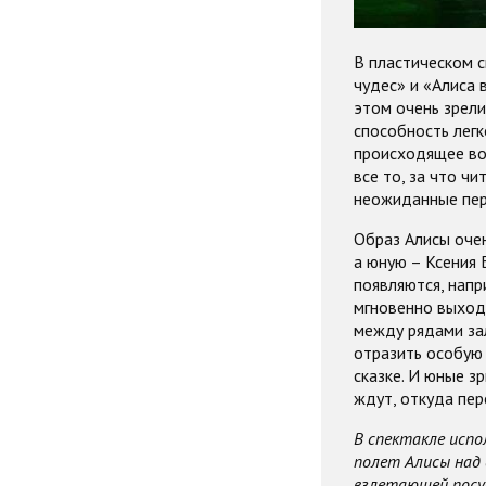
В пластическом с
чудес» и «Алиса 
этом очень зрели
способность легк
происходящее во
все то, за что ч
неожиданные пер
Образ Алисы очен
а юную – Ксения 
появляются, напр
мгновенно выходи
между рядами зал
отразить особую
сказке. И юные з
ждут, откуда пер
В спектакле испо
полет Алисы над 
взлетающей посуд