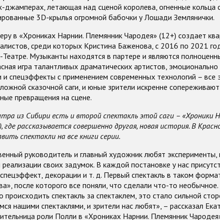
х-джамперах, летающая над сценой королева, огненные кольца 
ированные 3D-крылья огромной бабочки у Лошади Землянички.
ру в «Хрониках Нарнии. Племянник Чародея» (12+) создает кв
алистов, среди которых Кристина Баженова, с 2016 по 2021 го
-Театре. Музыканты находятся в партере и являются полноценн
асная игра талантливых драматических артистов, эмоционально
и и спецэффекты с применением современных технологий – все 
ложной сказочной саги, и юные зрители искренне сопереживают
чные превращения на сцене.
тра из Сибири есть и второй спектакль этой саги – «Хроники Н
), где рассказывается совершенно другая, новая история. В Крас
ить спектакли на все книги серии.
енный руководитель и главный художник любят эксперименты,
реализации своих задумок. В каждой постановке у нас присутс
спецэффект, декорации и т. д. Первый спектакль в таком форма
а», после которого все поняли, что сделали что-то необычное. 
 происходить спектакль за спектаклем, это стало сильной сто
мся нашими спектаклями, и зрители нас любят», – рассказал Ека
ительница роли Полли в «Хрониках Нарнии. Племянник Чародея»