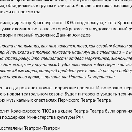
ью, объединялись в группы и считали. А после спектакля желаю
ниями от просмотра.
вили, директор Красноярского ТЮЗа подчеркнула, что в Красн
лучших команд, во главе которой режиссер и художественный 
одори и главный художник Даниил Ахмедов.
ности и понимания, как нам кажется, того, как сегодня должен 
. И приехали не только показать наши лучшие спектакли – с н
на стажировку. Это специалисты отдела маркетинга, экономиче
. Нам есть, чему поучиться. С удовольствием ждем Пермский Теа
ивале «Язык мира», который пройдет уже в пятый раз при подде
асноярского края», – пригласила Наталья Кочорашвили.
н всегда рождает новые творческие проекты. И, возможно, пе
е в новом театральном сезоне. Будет интересно увидеть техни
ких музыкальных спектаклях Пермского Театра-Театра.
роли» Красноярского ТЮЗа на сцене Театра-Театра были орган
и поддержке Министерства культуры РФ.
доставлены Театром-Театром