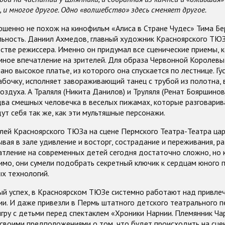
 и многое другое. Одно «волшебство» здесь сменяет другое.
ршенно не похож на кинофильм «Алиса в Стране Чудес» Тима Бе
льность. Даниил Ахмедов, главный художник Красноярского ТЮЗ
естве режиссера. Именно он придумал все сценические приемы, 
мное впечатление на зрителей. Для образа Червонной Королевы
ано высокое платье, из которого она спускается по лестнице. Гу
абочку, исполняет завораживающий танец с трубой из полотна, 
оздуха. А Траляля (Никита Данилов) и Труляля (Ренат Бояршинов
два смешных человечка в веселых пижамах, которые разговарив
ут себя так же, как эти мультяшные персонажи.
лей Красноярского ТЮЗа на сцене Пермского Театра-Театра ца
вая в зале удивление и восторг, сострадание и переживания, ра
атление на современных детей сегодня достаточно сложно, но 
имо, они сумели подобрать секретный ключик к сердцам юного 
х технологий.
ый успех, в Красноярском ТЮЗе системно работают над привле
и. И даже привезли в Пермь штатного детского театрального п
гру с детьми перед спектаклем «Хроники Нарнии. Племянник Чар
своими предположениями о том, что будет происходить на сцен