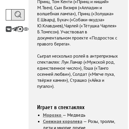
Принц, Том Кенти («Принц и нищий»
М.Твен), Сын Визиря («Алладин и
волшебная лампа»), Принц («Золушка»
Е.Шварц), Бухач («Собаки-якудза»
Ю.Клавдиев),Чарлей («Тётушка Чарлея»
Б.Томпсон). Участвовал в
документальном проекте «Подросток с
правого берега».
Сыграл несколько ролей в антрепризных
спектаклях: Луи Ламар («Мужской род,
единственное число»), Гоша («Танго
осенней любви»), Солдат («Мягче пуха,
твёрже камня»), Страшко («Айка и
пугало»).
Играет в спектаклях
Морозко
— Медведь
Снежная королева
— Розы, тролли,
дети и многие другие