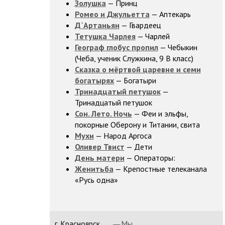
Золушка
— Принц
Ромео и Джульетта
— Аптекарь
Д`Артаньян
— Гвардеец
Тетушка Чарлея
— Чарлей
Географ глобус пропил
— Чебыкин
(Чеба, ученик Служкина, 9 В класс)
Сказка о мёртвой царевне и семи
богатырях
— Богатыри
Тринадцатый петушок
—
Тринадцатый петушок
Сон. Лето. Ночь
— Феи и эльфы,
покорные Оберону и Титании, свита
Мухи
— Народ Аргоса
Оливер Твист
— Дети
День матери
— Операторы:
Женитьба
— Крепостные телеканала
«Русь одна»
г. Красноярск,
Мы