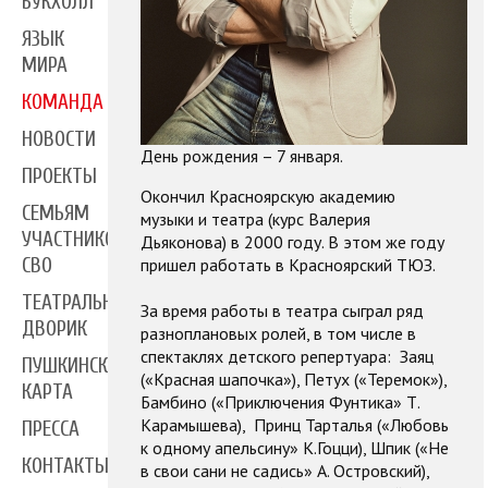
БУКХОЛЛ
ЯЗЫК
МИРА
КОМАНДА
НОВОСТИ
День рождения – 7 января.
ПРОЕКТЫ
Окончил Красноярскую академию
СЕМЬЯМ
музыки и театра (курс Валерия
УЧАСТНИКОВ
Дьяконова) в 2000 году. В этом же году
пришел работать в Красноярский ТЮЗ.
СВО
ТЕАТРАЛЬНЫЙ
За время работы в театра сыграл ряд
ДВОРИК
разноплановых ролей, в том числе в
спектаклях детского репертуара: Заяц
ПУШКИНСКАЯ
(«Красная шапочка»), Петух («Теремок»),
КАРТА
Бамбино («Приключения Фунтика» Т.
Карамышева), Принц Тарталья («Любовь
ПРЕССА
к одному апельсину» К.Гоцци), Шпик («Не
КОНТАКТЫ
в свои сани не садись» А. Островский),