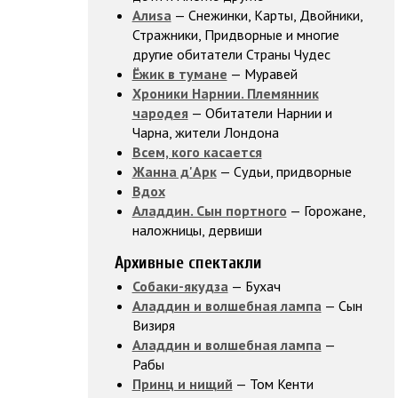
Алиsа
— Снежинки, Карты, Двойники,
Стражники, Придворные и многие
другие обитатели Страны Чудес
Ёжик в тумане
— Муравей
Хроники Нарнии. Племянник
чародея
— Обитатели Нарнии и
Чарна, жители Лондона
Всем, кого касается
Жанна д'Арк
— Судьи, придворные
Вдох
Аладдин. Сын портного
— Горожане,
наложницы, дервиши
Архивные спектакли
Собаки-якудза
— Бухач
Аладдин и волшебная лампа
— Сын
Визиря
Аладдин и волшебная лампа
—
Рабы
Принц и нищий
— Том Кенти