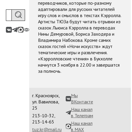
переводчиков, которые по-разному
адаптировали для русских читателей
игру слов и смыслов в текстах Кэрролла.
Артисты ТЮЗа будут читать отрывки из
сказок Льюиса Кэрролла
в переводах
Нины Демуровой, Бориса Заходера и
Владимира Набокова. Кроме самих
сказок гостей «Ночи искусств» ждут
тематические игры и развлечения.
«Кэрролловские чтения» в Букхолле
начнутся 3 ноября в 22.00 и завершатся
за полночь.
г. Красноярск,
Мы
ул. Вавилова,
ВКонтакте
25
Наш канал
213-10-32,
в Телеграм
213-14-65
Наш канал
tuz.kr@mail.ru
в MAX