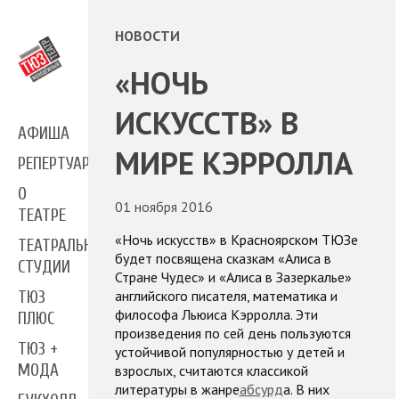
НОВОСТИ
«НОЧЬ
ИСКУССТВ» В
АФИША
МИРЕ КЭРРОЛЛА
РЕПЕРТУАР
О
01 ноября 2016
ТЕАТРЕ
«Ночь искусств» в Красноярском ТЮЗе
ТЕАТРАЛЬНЫЕ
будет посвящена сказкам «Алиса в
СТУДИИ
Стране Чудес» и «Алиса в Зазеркалье»
английского писателя, математика и
ТЮЗ
философа Льюиса Кэрролла. Эти
ПЛЮС
произведения
по сей день пользуются
ТЮЗ +
устойчивой популярностью у детей и
МОДА
взрослых, считаются классикой
литературы в жанре
абсурд
а
. В них