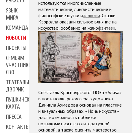
БУКХОЛЛ
используются многочисленные
математические, лингвистические и
ЯЗЫК
философские шутки и
аллюзии
. Сказки
МИРА
Кэрролла оказали сильное влияние на
КОМАНДА
искусство, особенно на жанр
фэнтези
.
НОВОСТИ
ПРОЕКТЫ
СЕМЬЯМ
УЧАСТНИКОВ
СВО
ТЕАТРАЛЬНЫЙ
ДВОРИК
Спектакль Красноярского ТЮЗа «Али
s
а»
в постановке режиссёра-художника
ПУШКИНСКАЯ
Даниила Ахмедова основан на пластике
КАРТА
и визуальных образах. «Ночь искусств»
ПРЕССА
даст возможность поближе
познакомиться с его литературной
КОНТАКТЫ
основой, а также оценить мастерство