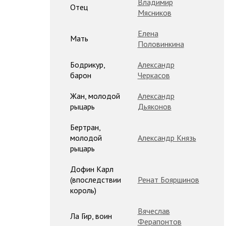
Владимир
Отец
Мясников
Елена
Мать
Половинкина
Бодрикур,
Александр
барон
Черкасов
Жан, молодой
Александр
рыцарь
Дьяконов
Бертран,
молодой
Александр Князь
рыцарь
Дофин Карл
(впоследствии
Ренат Бояршинов
король)
Вячеслав
Ла Гир, воин
Ферапонтов