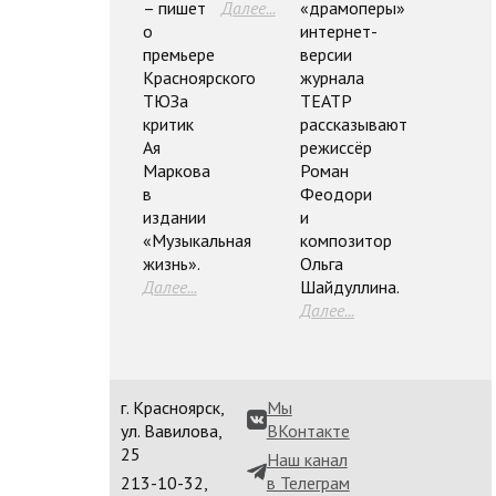
– пишет
Далее...
«драмоперы»
о
интернет-
премьере
версии
Красноярского
журнала
ТЮЗа
ТЕАТР
критик
рассказывают
Ая
режиссёр
Маркова
Роман
в
Феодори
издании
и
«Музыкальная
композитор
жизнь».
Ольга
Далее...
Шайдуллина.
Далее...
г. Красноярск,
Мы
ул. Вавилова,
ВКонтакте
25
Наш канал
213-10-32,
в Телеграм