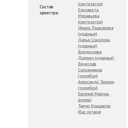
(синтезатор)
Состав
Елизавета
оркестра:
Муравьева
(синтезатор)
Ирина Лошкарева
(ударные)
Дарья Соколова
(ударные)
Владислава
Домнич (ударные)
Вячеслав
Сапожников
(тромбон)
Александр Тюркин
(тромбон)
Евгений Марунь
(рояль)
Тимур Кокшаров
(бас гитара)