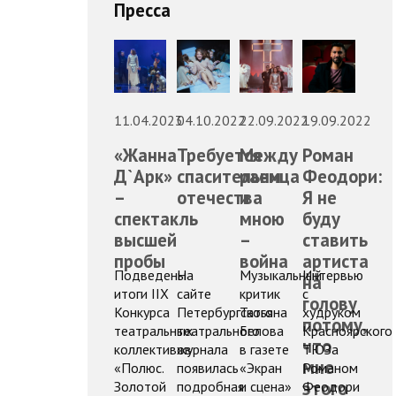
Пресса
11.04.2023
04.10.2022
22.09.2022
19.09.2022
«Жанна
Требуется
Между
Роман
Д`Арк»
спасительница
раем
Феодори:
–
отечества
и
Я не
спектакль
мною
буду
высшей
–
ставить
пробы
война
артиста
Подведены
На
Музыкальный
Интервью
на
итоги IIX
сайте
критик
с
голову
Конкурса
Петербургского
Татьяна
худруком
потому,
театральных
театрального
Белова
Красноярского
что
коллективов
журнала
в газете
ТЮЗа
мне
«Полюс.
появилась
«Экран
Романом
этого
Золотой
подробная
и сцена»
Феодори