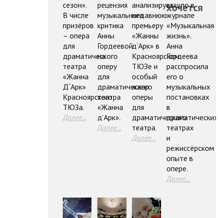
сезон».
рецензия
анализирует
вышло в
хочется
В числе
музыкального
недавнюю
журнале
призёров
критика
премьеру
«Музыкальная
– опера
Анны
«Жанны
жизнь».
для
Гордеевой
д’Арк» в
Анна
драматического
на
Красноярском
Гордеева
театра
оперу
ТЮЗе и
расспросила
«Жанна
для
особый
его о
Д`Арк»
драматического
жанр
музыкальных
Красноярского
театра
оперы
постановках
ТЮЗа.
«Жанна
для
в
Далее...
д’Арк».
драматического
драматически
Далее...
театра.
театрах
Далее...
и
режиссёрском
опыте в
опере.
Далее...