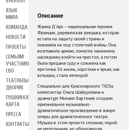
БУКХОЛЛ
ЯЗЫК
Описание
МИРА
Жанна Д`Арк –
национальная героиня
КОМАНДА
Франции
,
деревенская девушка, которая
НОВОСТИ
встала
на защиту своей страны и
повлияла на ход столетней войны. Она
ПРОЕКТЫ
возглавила армию, помогла законному
СЕМЬЯМ
наследнику взойти на престол, а потом
была предана суду и сожжена как
УЧАСТНИКОВ
еретичка. Её жизнь, короткая и яркая, как
СВО
вспышка, стала легендой.
ТЕАТРАЛЬНЫЙ
Специально для Красноярского ТЮЗа
ДВОРИК
композитор Ольга Шайдуллина и
ПУШКИНСКАЯ
драматург Михаил Бартенев создали
оригинальное музыкально-
КАРТА
драматическое произведение в жанре
ПРЕССА
оперы для драматического театра.
Музыка в этом проекте сложная, порой
КОНТАКТЫ
не мелодичная, но обладающая