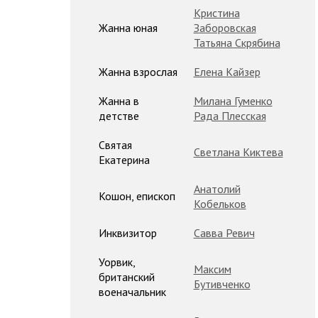
Кристина
Жанна юная
Заборовская
Татьяна Скрябина
Жанна взрослая
Елена Кайзер
Жанна в
Милана Гуменко
детстве
Рада Плесская
Святая
Светлана Киктева
Екатерина
Анатолий
Кошон, епископ
Кобельков
Инквизитор
Савва Ревич
Уорвик,
Максим
британский
Бутивченко
военачальник