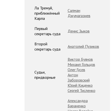
Ла Тремуй,
Салман
приближённый
Джумагазиев
Карла
Первый
Денис Зыков
секретарь суда
Второй
Анатолий Пузиков
секретарь суда
Виктор Буянов
Михаил Гольцов
Олег Гусев
Судьи,
Антон
придворные
Заборовский
Юрий Киценко
Сергей Тисленко
Александра
Бараненко
Настя Валейко