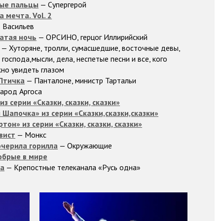
ые пальцы
— Супергерой
 мечта. Vol. 2
 Васильев
атая ночь
— ОРСИНО, герцог Иллирийский
— Хуторяне, тролли, сумасшедшие, восточные девы,
господа,мысли, дела, неспетые песни и все, кого
но увидеть глазом
Птичка
— Панталоне, министр Тартальи
арод Аргоса
из серии «Сказки, сказки, сказки»
 Шапочка» из серии «Сказки,сказки,сказки»
ртон» из серии «Сказки, сказки, сказки»
вист
— Монкс
черила горилла
— Окружающие
обрые в мире
а
— Крепостные телеканала «Русь одна»