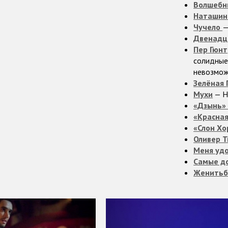
Волшебн
Наташина
Чучело
—
Двенадц
Пер Гюнт
солидные 
невозмож
Зелёная 
Мухи
— Н
«Дзынь» 
«Красная
«Слон Хо
Оливер Т
Меня удо
Самые д
Женитьб