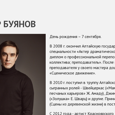
 БУЯНОВ
День рождения – 7 сентября.
В 2008 г. окончил Алтайскую госуда
специальности «Актер драматическо
диплом о профессиональной перепо
коллектива; преподаватель». После
преподавателя у своего мастера доц
«Сценическое движение».
В 2010 г. поступил в труппу Алтайск
сыгранных ролей - Швейцеркас («Мам
песчаных карьеров» Ж. Амаду), Джим
(«Золушка» Е. Шварц) и другие. Пр
(Сцены из деревенской жизни) в по
С 2012 года - артист Красноярского