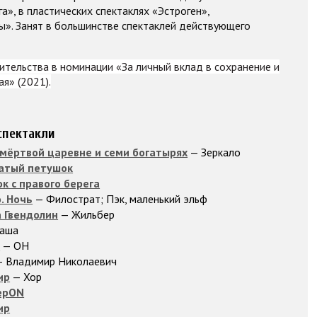
а», в пластических спектаклях «Эстроген»,
». Занят в большинстве спектаклей действующего
ительства в номинации «За личный вклад в сохранение и
я» (2021).
спектакли
 мёртвой царевне и семи богатырях
— Зеркало
атый петушок
к с правого берега
о. Ночь
— Филострат; Пэк, маленький эльф
 Гвендолин
— Жильбер
аша
н
— ОН
 Владимир Николаевич
ир
— Хор
ерON
ир