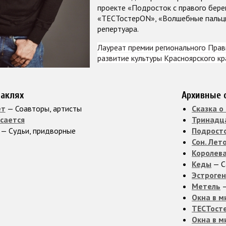
проекте «Подросток с правого берег
«ТЕСТостерОN», «Волшебные пальцы
репертуара.
Лауреат премии регионального Прав
развитие культуры Красноярского кра
таклях
Архивные 
ет
— Соавторы, артисты
Сказка о
асается
Тринадц
— Судьи, придворные
Подросто
Сон. Лет
Королева
Кеды
— С
Эстроге
Метель
—
Окна в м
ТЕСТост
Окна в м