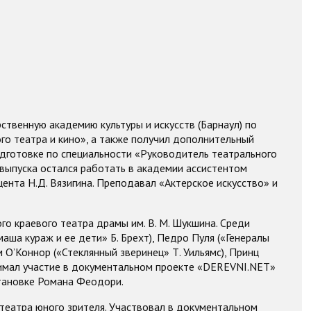
рственную академию культуры и искусств (Барнаул) по
го театра и кино», а также получил дополнительный
дготовке по специальности «Руководитель театрального
 выпуска остался работать в академии ассистентом
ента Н.Д. Вязигина. Преподавал «Актерское искусство» и
ого краевого театра драмы им. В. М. Шукшина. Среди
аша кураж и ее дети» Б. Брехт), Педро Пуля («Генералы
 О’Коннор («Стеклянный зверинец» Т. Уильямс), Принц
инимал участие в документальном проекте «DEREVNI.NET»
становке Романа Феодори.
 театра юного зрителя. Участвовал в документальном