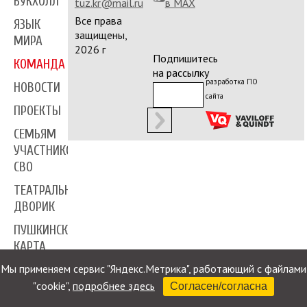
БУКХОЛЛ
tuz.kr@mail.ru
в MAX
Все права
ЯЗЫК
защищены,
МИРА
2026 г
Подпишитесь
КОМАНДА
на рассылку
разработка ПО
НОВОСТИ
сайта
ПРОЕКТЫ
СЕМЬЯМ
УЧАСТНИКОВ
СВО
ТЕАТРАЛЬНЫЙ
ДВОРИК
ПУШКИНСКАЯ
КАРТА
Мы применяем сервис "Яндекс.Метрика", работающий с файлами
ПРЕССА
"cookie",
подробнее здесь
Согласен/согласна
КОНТАКТЫ