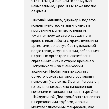
что и темы, иначе чем через музыку
невыразимые, КрасТЮЗу тоже вполне
открыты.
Николай Балышев, дирижер и педагог-
концертмейстер, не зря упомянут в
программке к спектаклю первым.
«Жанну» прежде всего создает его
кропотливая работа с драматическими
артистами, зачастую без музыкальной
подготовки, и музыкантами, собранными
из разных оркестров и ансамблей и
спрятанных – как в старые времена у
Покровского – за сценическим
задником. Необычный по составу
оркестр, основу которого составляет
перкуссия (коллектив Siberian Percussion),
готов к немилосердно наполненной
мелочами и тонкостями партитуре Ольги
Шайдуллиной. Два тромбона становятся
и иерихонскими трубами, и почти
монтевердиевскими фанфарами, две