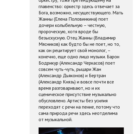
оркестру, тоже претендующему на
главенство: оркестр здесь отвечает за
Бога, возможно, несуществующего. Мать
Жанны (Елена Половинкина) поет
дочери колыбельную – честную,
пророческую, хотя вроде бы
безыскусную. Отец Жанны (Владимир
Мясников) как будто бы не поет, но то,
как он рецитирует свой монолог, –
конечно, еще одно лицо музыки. Барон
Бодрикур (Александр Черкасов) поет
совсем чуть-чуть, рыцари Жан
(Александр Дьяконов) и Бертран
(Александр Князь) и вовсе почти все
время разговаривают, но и их
сценическое присутствие музыкально
обусловлено. Артисты без усилия
переходят с речи на пение, потому что
сама природа речи здесь неотделима
от музыкальной.