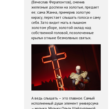
(Вячеслав Ферапонтов), сменив
железные доспехи на золотые, предает
ее; сама Жанна, примерив золотую
кирасу, перестает слышать голоса и саму
себя. Зато видит мать в пышном
золотом уборе, золотой оклад над
собственной головой, позолоченные
крылья отныне безмолвных святых.
А ведь слышать – это главное. Самый
исполненный души элемент универсума
– музыка. Музыку Ольги Шайдуллиной