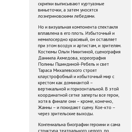
скрипки выписывают куртуазные
виньеточки, а затем уносятся
лоэнгриновскими лебедями.
Но и визуальная компонента спектакля
вплавлена в его плоть. Избыточный и
немилосердно красивый, он оставляет
при этом воздух и артистам, и зрителям.
Костюмы Ольги Никитиной, сценография
Даниила Ахмедова, хореография
Полины Пшиндиной-Ребель и свет
Тараса Михалевского строят
клаустрофобный и избыточный мир с
крестом как доминантой –
вертикальной и горизонтальной. В этой
координатной сетке заперты все герои,
хотя в финале они – кроме, конечно,
Жанны – и покидают сцену. Кое-кто –
через зрительские выходы.
Конгениальна биографии героини и сама
структура театрального целого, по