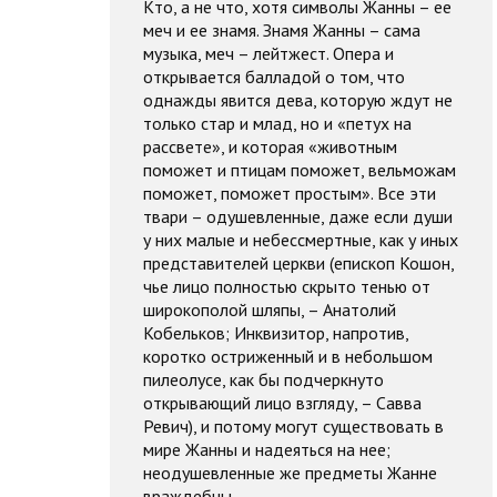
Кто, а не что, хотя символы Жанны – ее
меч и ее знамя. Знамя Жанны – сама
музыка, меч – лейтжест. Опера и
открывается балладой о том, что
однажды явится дева, которую ждут не
только стар и млад, но и «петух на
рассвете», и которая «животным
поможет и птицам поможет, вельможам
поможет, поможет простым». Все эти
твари – одушевленные, даже если души
у них малые и небессмертные, как у иных
представителей церкви (епископ Кошон,
чье лицо полностью скрыто тенью от
широкополой шляпы, – Анатолий
Кобельков; Инквизитор, напротив,
коротко остриженный и в небольшом
пилеолусе, как бы подчеркнуто
открывающий лицо взгляду, – Савва
Ревич), и потому могут существовать в
мире Жанны и надеяться на нее;
неодушевленные же предметы Жанне
враждебны.