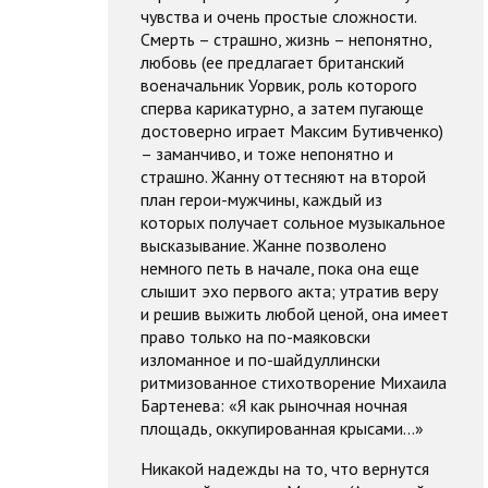
чувства и очень простые сложности.
Смерть – страшно, жизнь – непонятно,
любовь (ее предлагает британский
военачальник Уорвик, роль которого
сперва карикатурно, а затем пугающе
достоверно играет Максим Бутивченко)
– заманчиво, и тоже непонятно и
страшно. Жанну оттесняют на второй
план герои-мужчины, каждый из
которых получает сольное музыкальное
высказывание. Жанне позволено
немного петь в начале, пока она еще
слышит эхо первого акта; утратив веру
и решив выжить любой ценой, она имеет
право только на по-маяковски
изломанное и по-шайдуллински
ритмизованное стихотворение Михаила
Бартенева: «Я как рыночная ночная
площадь, оккупированная крысами…»
Никакой надежды на то, что вернутся