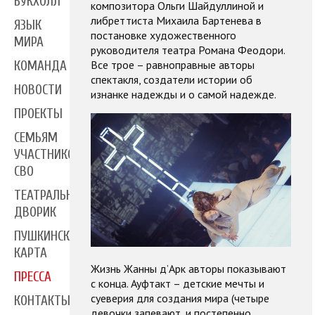
БУКХОЛЛ
композитора Ольги Шайдуллиной и
либреттиста Михаила Бартенева в
ЯЗЫК
постановке художественного
МИРА
руководителя театра Романа Феодори.
Все трое – равноправные авторы
КОМАНДА
спектакля, создатели истории об
НОВОСТИ
изнанке надежды и о самой надежде.
ПРОЕКТЫ
СЕМЬЯМ
УЧАСТНИКОВ
СВО
ТЕАТРАЛЬНЫЙ
ДВОРИК
ПУШКИНСКАЯ
КАРТА
Жизнь Жанны д’Арк авторы показывают
ПРЕССА
с конца. Ауфтакт – детские мечты и
суеверия для создания мира (четыре
КОНТАКТЫ
девочки запевают, и постепенно