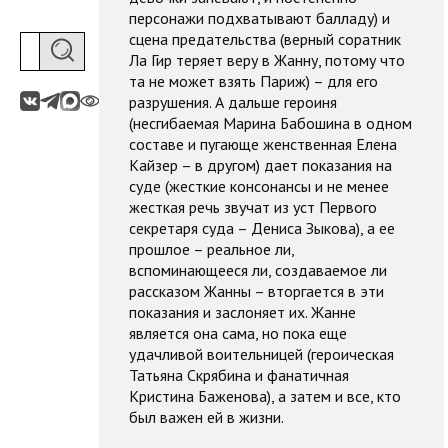
персонажи подхватывают балладу) и
сцена предательства (верный соратник
Ла Гир теряет веру в Жанну, потому что
та не может взять Париж) – для его
разрушения. А дальше героиня
(несгибаемая Марина Бабошина в одном
составе и пугающе женственная Елена
Кайзер – в другом) дает показания на
суде (жесткие консонансы и не менее
жесткая речь звучат из уст Первого
секретаря суда – Дениса Зыкова), а ее
прошлое – реальное ли,
вспоминающееся ли, создаваемое ли
рассказом Жанны – вторгается в эти
показания и заслоняет их. Жанне
является она сама, но пока еще
удачливой воительницей (героическая
Татьяна Скрябина и фанатичная
Кристина Баженова), а затем и все, кто
был важен ей в жизни.