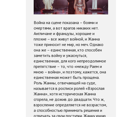
Война на сцене показана – боями и
смертями, а вот врагов никаких нет.
Англичане и французы, хорошие и
плохие – все живут войной, и Жанна
тоже приносит не мир, но меч. Однако
она же – единственная, кто способен
заметить войну и ужаснуться,
единственная, для кого непреодолимое
препятствие – то, что «между Раем и
мною – война», и поэтому, кажется, она
единственная может быть прощена.
Роль Жанны, отвечающей на суде,
называется в росписи ролей «Взрослая
Жанна», хотя историческая Жанна
сгорела, не дожив до двадцати. Что ж,
взросление определяется не возрастом,
а способностью принимать решения и
отвечать за свои поступки. Жанну юную