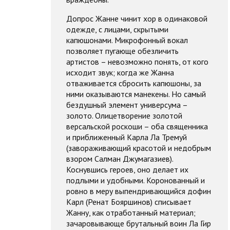
Допрос Жанне чинит хор в одинаковой
одежде, с лицами, скрытыми
капюшонами. Микрофонный вокал
позволяет пугающе обезличить
артистов – невозможно понять, от кого
исходит звук; когда же Жанна
отваживается сбросить капюшоны, за
ними оказываются манекены. Но самый
бездушный элемент универсума –
золото. Олицетворение золотой
версальской роскоши – оба священника
и приближенный Карла Ла Тремуй
(завораживающий красотой и недобрым
взором Салман Джумагазиев).
Коснувшись героев, оно делает их
подлыми и удобными. Коронованный и
ровно в меру выпендривающийся дофин
Карл (Ренат Бояршинов) списывает
Жанну, как отработанный материал;
зачаровывающе брутальный воин Ла Гир