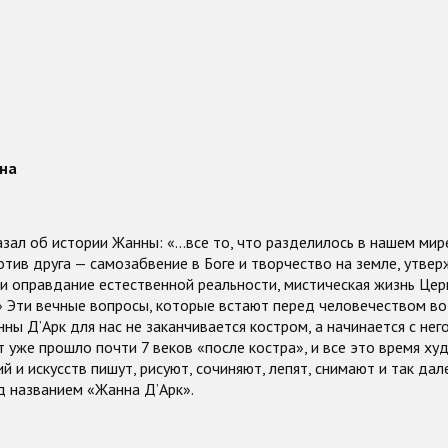
на
зал об истории Жанны: «…все то, что разделилось в нашем мир
отив друга — самозабвение в Боге и творчество на земле, утве
и оправдание естественной реальности, мистическая жизнь Цер
 Эти вечные вопросы, которые встают перед человечеством во 
ны Д’Арк для нас не заканчивается костром, а начинается с него
т уже прошло почти 7 веков «после костра», и все это время х
й и искусств пишут, рисуют, сочиняют, лепят, снимают и так дал
д названием «Жанна Д’Арк».