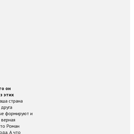
то он
з этих
Наша страна
 друга
рые формируют и
 верная
это Роман
ода. А что