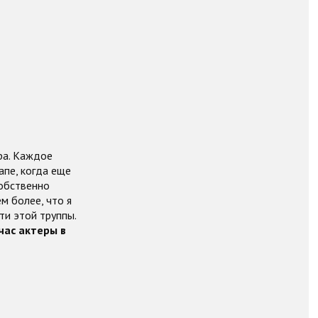
ора. Каждое
апе, когда еще
собственно
м более, что я
и этой труппы.
час актеры в