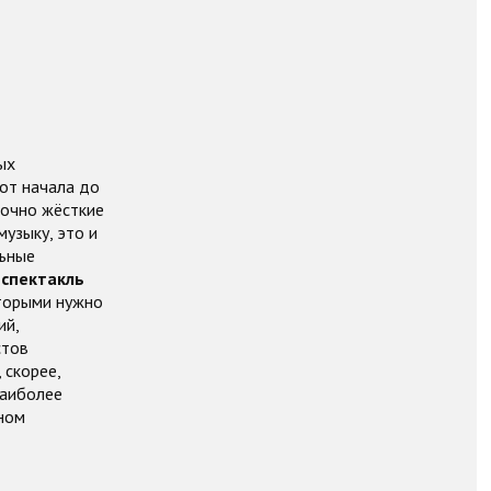
ых
 от начала до
точно жёсткие
узыку, это и
льные
 спектакль
оторыми нужно
ий,
стов
 скорее,
наиболее
ном