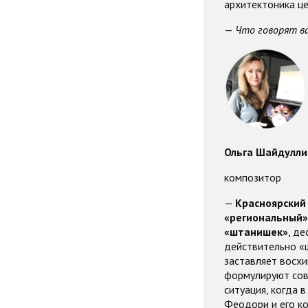
архитектоника це
—
Что говорят в
Ольга Шайдулли
композитор
—
Красноярский 
«региональный» 
«штанишек»
, д
действительно «ш
заставляет восхи
формулируют сов
ситуация, когда 
Феодори и его ко