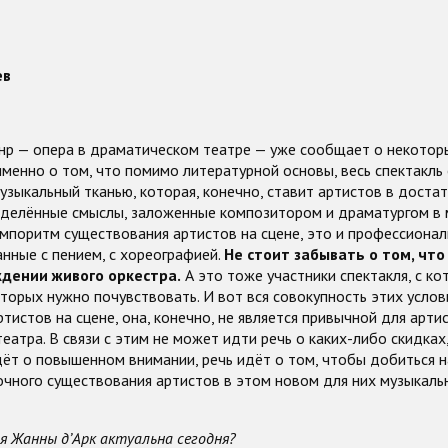
ев
нр — опера в драматическом театре — уже сообщает о некотор
именно о том, что помимо литературной основы, весь спектакль
узыкальный тканью, которая, конечно, ставит артистов в доста
еделённые смыслы, заложенные композитором и драматургом в м
мпоритм существования артистов на сцене, это и профессиона
анные с пением, с хореографией.
Не стоит забывать о том, что
ждении живого оркестра.
А это тоже участники спектакля, с к
оторых нужно почувствовать. И вот вся совокупность этих услов
тистов на сцене, она, конечно, не является привычной для арти
еатра. В связи с этим не может идти речь о каких-либо скидках,
дёт о повышенном внимании, речь идёт о том, чтобы добиться 
очного существования артистов в этом новом для них музыкаль
 Жанны д’Арк актуальна сегодня?