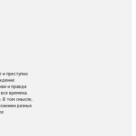
е и преступно
рждение
кви и правда
все времена.
. В том смысле,
удожники разных
ее