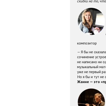
скидки на то, чт
композитор
— Я бы не сказал
сочинение устрое
не написано ни о
музыкальный мате
уже не первый р
Но я бы и тут не
Жанне — это «п