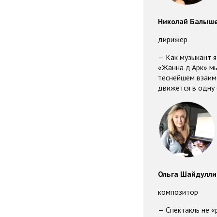
Николай Балыш
дирижер
— Как музыкант я
«Жанна д’Арк» м
теснейшем взаим
движется в одну 
Ольга Шайдулли
композитор
— Спектакль не «