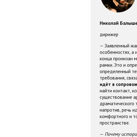
Николай Балыш
дирижер
— Заявленный жа
особенностях, а 
конца пронизан м
рамки. Это и опр
определенный те
требования, связ
идёт в сопрово
найти контакт, к
существование ар
драматического т
напротив, речь и
комфортного и т
пространстве.
—
Почему история