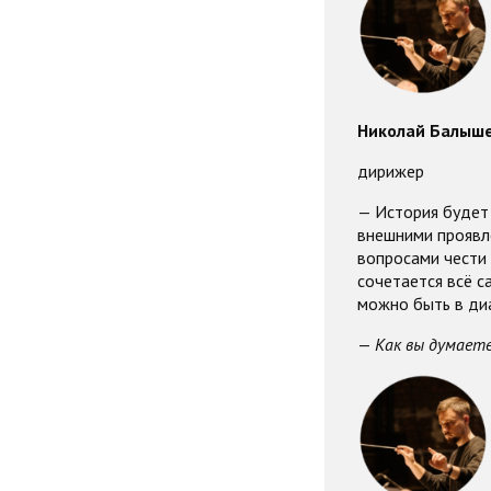
Николай Балыш
дирижер
— История будет 
внешними проявл
вопросами чести 
сочетается всё с
можно быть в диа
—
Как вы думаете