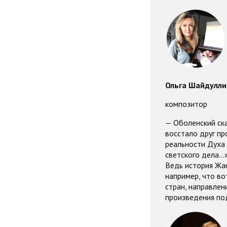
Ольга Шайдулли
композитор
— Оболенский ска
восстало друг пр
реальности Духа 
светского дела…»
Ведь история Жан
например, что во
стран, направлени
произведения по