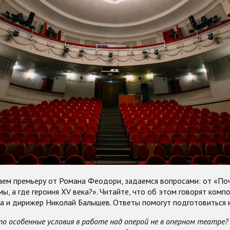
аем премьеру от Романа Феодори, задаемся вопросами: от «По
ы, а где героиня XV века?». Читайте, что об этом говорят комп
а и дирижер Николай Балышев. Ответы помогут подготовиться к
то особенные условия в работе над оперой не в оперном театре