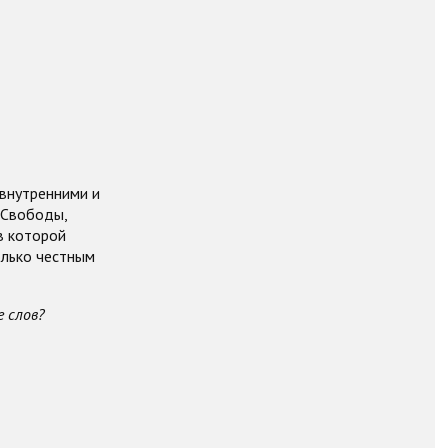
 внутренними и
 Свободы,
в которой
олько честным
е слов?