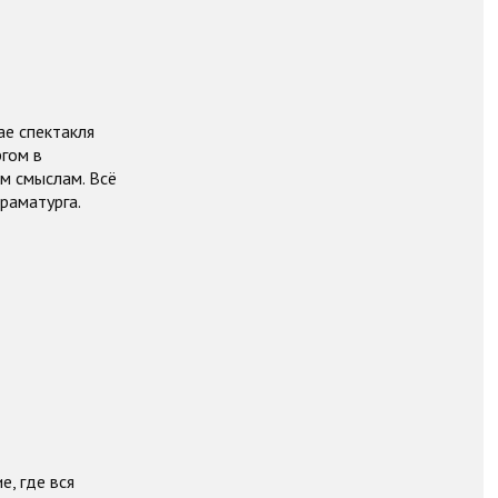
ае спектакля
гом в
м смыслам. Всё
раматурга.
, где вся