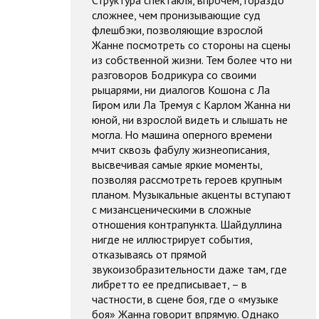
сложнее, чем пронизывающие суд
флешбэки, позволяющие взрослой
Жанне посмотреть со стороны на сцены
из собственной жизни. Тем более что ни
разговоров Бодрикура со своими
рыцарями, ни диалогов Кошона с Ла
Гиром или Ла Тремуя с Карлом Жанна ни
юной, ни взрослой видеть и слышать не
могла. Но машина оперного времени
мчит сквозь фабулу жизнеописания,
высвечивая самые яркие моменты,
позволяя рассмотреть героев крупным
планом. Музыкальные акценты вступают
с мизансценическими в сложные
отношения контрапункта. Шайдуллина
нигде не иллюстрирует события,
отказываясь от прямой
звукоизобразительности даже там, где
либретто ее предписывает, – в
частности, в сцене боя, где о «музыке
боя» Жанна говорит впрямую. Однако