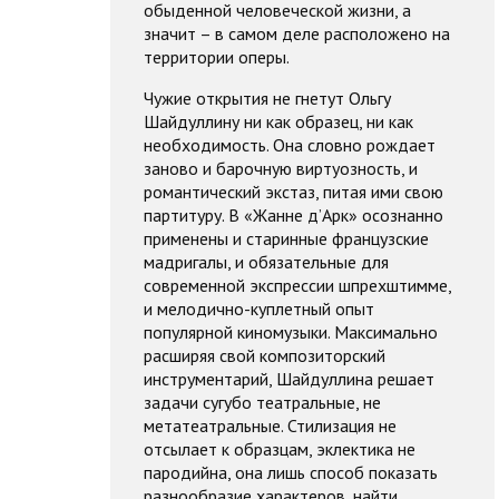
обыденной человеческой жизни, а
значит – в самом деле расположено на
территории оперы.
Чужие открытия не гнетут Ольгу
Шайдуллину ни как образец, ни как
необходимость. Она словно рождает
заново и барочную виртуозность, и
романтический экстаз, питая ими свою
партитуру. В «Жанне д’Арк» осознанно
применены и старинные французские
мадригалы, и обязательные для
современной экспрессии шпрехштимме,
и мелодично-куплетный опыт
популярной киномузыки. Максимально
расширяя свой композиторский
инструментарий, Шайдуллина решает
задачи сугубо театральные, не
метатеатральные. Стилизация не
отсылает к образцам, эклектика не
пародийна, она лишь способ показать
разнообразие характеров, найти