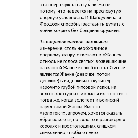
эта опера чужда натурализма не
потому, что надеется на пресловутую
оперную условность. И Шайдуллина, и
Феодори способны заставить думать о
войне всерьез без бряцания оружием.
За надчеловеческое, надличное
измерение, столь необходимое
оперному жанру, отвечают в «Жанне»
отнюдь не голоса святых, возвещающие
названной Жанне волю Господа. Святые
являются Жанне (девочке, потом
девушке) в виде живых скульптур
нарочито грубой гипсовой лепки, на
золотых котурнах, и крылья их золотеют
тогда же, когда золотеет и воинский
наряд самой Жанны. Вместо
«золотеют», впрочем, хочется сказать
«бронзовеют», но золото в разговоре о
королях и простолюдинах слишком
символично, чтобы от него