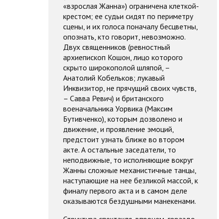
«взрослая Жанна») ограничена клеткой-
крестом; ее судьи сидят по периметру
сцены, и их голоса поначалу бесцветны,
опознать, кто говорит, невозможно.
Двух священников (ревностный
архиепископ Кошон, лицо которого
скрыто широкополой шляпой, –
Анатолий Кобельков; лукавый
Инквизитор, не прячущий своих чувств,
– Савва Ревич) и британского
военачальника Уорвика (Максим
Бутивченко), которым дозволено и
движение, и проявление эмоций,
предстоит узнать ближе во втором
акте. А остальные заседатели, то
неподвижные, то исполняющие вокруг
Жанны сложные механистичные танцы,
наступающие на нее безликой массой, к
финалу первого акта и в самом деле
оказываются бездушными манекенами.
Структура спектакля, впрочем, гораздо