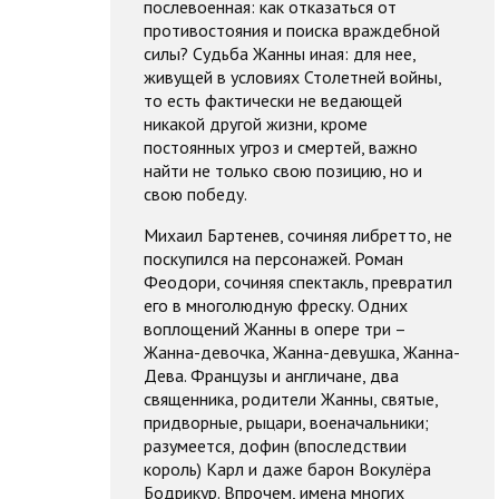
послевоенная: как отказаться от
противостояния и поиска враждебной
силы? Судьба Жанны иная: для нее,
живущей в условиях Столетней войны,
то есть фактически не ведающей
никакой другой жизни, кроме
постоянных угроз и смертей, важно
найти не только свою позицию, но и
свою победу.
Михаил Бартенев, сочиняя либретто, не
поскупился на персонажей. Роман
Феодори, сочиняя спектакль, превратил
его в многолюдную фреску. Одних
воплощений Жанны в опере три –
Жанна-девочка, Жанна-девушка, Жанна-
Дева. Французы и англичане, два
священника, родители Жанны, святые,
придворные, рыцари, военачальники;
разумеется, дофин (впоследствии
король) Карл и даже барон Вокулёра
Бодрикур. Впрочем, имена многих