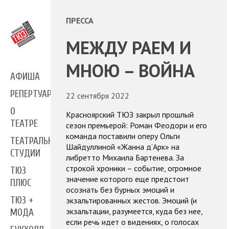
ПРЕССА
МЕЖДУ РАЕМ И
МНОЮ – ВОЙНА
АФИША
РЕПЕРТУАР
22 сентября 2022
О
Красноярский ТЮЗ закрыл прошлый
ТЕАТРЕ
сезон премьерой: Роман Феодори и его
команда поставили оперу Ольги
ТЕАТРАЛЬНЫЕ
Шайдуллиной «Жанна д’Арк» на
СТУДИИ
либретто Михаила Бартенева. За
строкой хроники – событие, огромное
ТЮЗ
значение которого еще предстоит
ПЛЮС
осознать без бурных эмоций и
ТЮЗ +
экзальтированных жестов. Эмоций (и
экзальтации, разумеется, куда без нее,
МОДА
если речь идет о видениях, о голосах