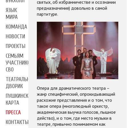
БУКХОЛЛ
святых, об избранничестве и осознании
предназначения) довольно в самой
ЯЗЫК
партитуре.
МИРА
КОМАНДА
НОВОСТИ
ПРОЕКТЫ
СЕМЬЯМ
УЧАСТНИКОВ
СВО
ТЕАТРАЛЬНЫЙ
ДВОРИК
Опера для драматического театра –
жанр специфический, опрокидывающий
ПУШКИНСКАЯ
расхожие представления и о том, что
КАРТА
такое опера (многолюдный оркестр,
академическая выучка голосов, пышное
ПРЕССА
действо), и о том, где место музыки в
КОНТАКТЫ
театре, привычно понимаемом как