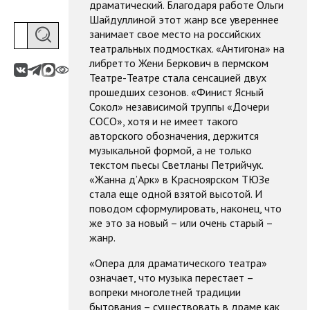
драматический. Благодаря работе Ольги
Шайдуллиной этот жанр все увереннее
занимает свое место на российских
театральных подмостках. «Антигона» на
либретто Жени Беркович в пермском
Театре-Театре стала сенсацией двух
прошедших сезонов. «Финист Ясный
Сокол» независимой труппы «Дочери
СОСО», хотя и не имеет такого
авторского обозначения, держится
музыкальной формой, а не только
текстом пьесы Светланы Петрийчук.
«Жанна д’Арк» в Красноярском ТЮЗе
стала еще одной взятой высотой. И
поводом сформулировать, наконец, что
же это за новый – или очень старый –
жанр.
«Опера для драматического театра»
означает, что музыка перестает –
вопреки многолетней традиции
бытования – существовать в драме как