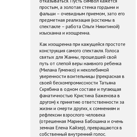
отказываться. Пусть символ кажется
простым, а золотая стенка гордыни и
фальши – очевидным приемом, зато его
предметная реализация (костюмы в
спектакле – работа Ольги Никитиной)
изысканна и изощренна.
Как изощренна при кажущейся простоте
конструкция самого спектакля. Голоса
святых для Жанны, прошедшей свой
путь от слепой веры наивного ребенка
(Милана Гуменко) и неколебимой
уверенности воительницы (прекрасная в
своей бескомпромиссности Татьяна
Скрябина в одном составе и пугающая
фанатичностью Кристина Баженова в
другом) к принятию ответственности за
жизни и смерти других, к сомнениям и
рефлексии взрослого человека
(отрешенная Марина Бабошина и очень
земная Елена Кайзер), превращаются в
собственный внутренний голос.