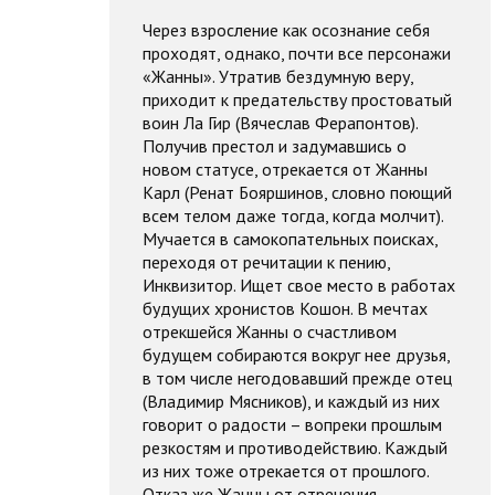
Через взросление как осознание себя
проходят, однако, почти все персонажи
«Жанны». Утратив бездумную веру,
приходит к предательству простоватый
воин Ла Гир (Вячеслав Ферапонтов).
Получив престол и задумавшись о
новом статусе, отрекается от Жанны
Карл (Ренат Бояршинов, словно поющий
всем телом даже тогда, когда молчит).
Мучается в самокопательных поисках,
переходя от речитации к пению,
Инквизитор. Ищет свое место в работах
будущих хронистов Кошон. В мечтах
отрекшейся Жанны о счастливом
будущем собираются вокруг нее друзья,
в том числе негодовавший прежде отец
(Владимир Мясников), и каждый из них
говорит о радости – вопреки прошлым
резкостям и противодействию. Каждый
из них тоже отрекается от прошлого.
Отказ же Жанны от отречения