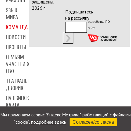
БУКХОЛЛ
защищены,
2026 г
ЯЗЫК
Подпишитесь
МИРА
на рассылку
разработка ПО
КОМАНДА
сайта
НОВОСТИ
ПРОЕКТЫ
СЕМЬЯМ
УЧАСТНИКОВ
СВО
ТЕАТРАЛЬНЫЙ
ДВОРИК
ПУШКИНСКАЯ
КАРТА
Мы применяем сервис "Яндекс.Метрика", работающий с файлами
ПРЕССА
"cookie",
подробнее здесь
Согласен/согласна
КОНТАКТЫ