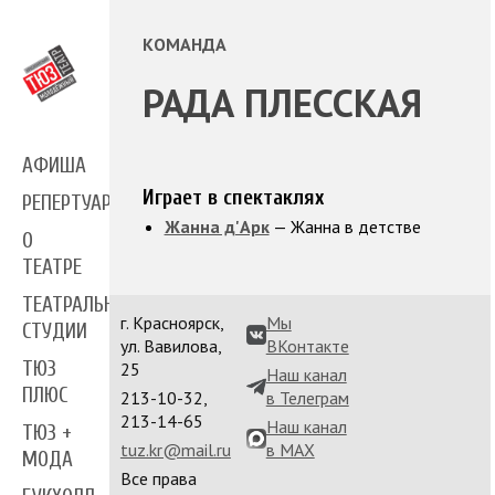
КОМАНДА
РАДА ПЛЕССКАЯ
АФИША
Играет в спектаклях
РЕПЕРТУАР
Жанна д'Арк
— Жанна в детстве
О
ТЕАТРЕ
ТЕАТРАЛЬНЫЕ
г. Красноярск,
Мы
СТУДИИ
ул. Вавилова,
ВКонтакте
ТЮЗ
25
Наш канал
ПЛЮС
213-10-32,
в Телеграм
213-14-65
Наш канал
ТЮЗ +
tuz.kr@mail.ru
в MAX
МОДА
Все права