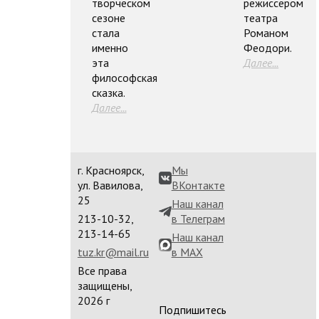
творческом
режиссёром
сезоне
театра
стала
Романом
именно
Феодори.
эта
Далее...
философская
сказка.
Далее...
г. Красноярск,
Мы
ул. Вавилова,
ВКонтакте
25
Наш канал
213-10-32,
в Телеграм
213-14-65
Наш канал
tuz.kr@mail.ru
в MAX
Все права
защищены,
2026 г
Подпишитесь