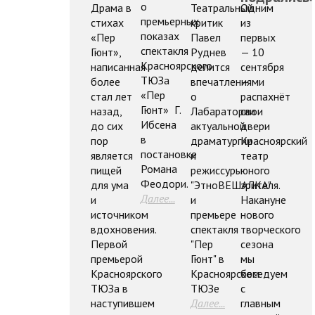
о
Драма в
Театральный
Одним
премьерных
стихах
критик
из
показах
«Пер
Павел
первых
спектакля
Гюнт»,
Руднев
— 10
Красноярского
написанная
делится
сентября
ТЮЗа
более
впечатлениями
—
«Пер
стал лет
о
распахнёт
Гюнт» Г.
назад,
Лабаратории
свои
Ибсена
до сих
актуальной
двери
в
пор
драматургии
Красноярский
постановке
является
и
театр
Романа
пищей
режиссуры
юного
Феодори.
для ума
"ЭтноВЕШАЛКА"
зрителя.
Далее...
и
и
Накануне
источником
премьере
нового
вдохновения.
спектакля
творческого
Первой
"Пер
сезона
премьерой
Гюнт" в
мы
Красноярского
Красноярском
беседуем
ТЮЗа в
ТЮЗе
с
наступившем
Далее...
главным