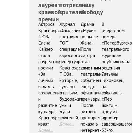
лауреат
потрясли
вашу
краевой
зрителей
свободу
премии
Актриса
Журнал
Драма
В
Красноярского
«Стольник»
«Мухи»
очередном
ТЮЗа
составил
по пьесе
номере
Елена
ТОП
Жана-
«Петербургско
Кайзер
спектаклей
Поля
театрального
стала
взрослого
Сартра
журнала»
лауреатом
репертуара
стал
опубликована
премии
Красноярского
заметным
рецензия
«За
ТЮЗа,
театральным
Татьяны
личный
которые,
событием
Тихоновец
вклад в
судя по
ещё до
на
сохранение
отзывам,
официальной
спектакль
и
будоражат
премьеры.
«Пер
развитие
умы и
После
Гюнт», -
культуры
души
летнего
одну из
Красноярского
зрителей.
предпремьерного
премьер
края».
Далее...
показа в
завершившегос
Далее...
интернет-
53-го