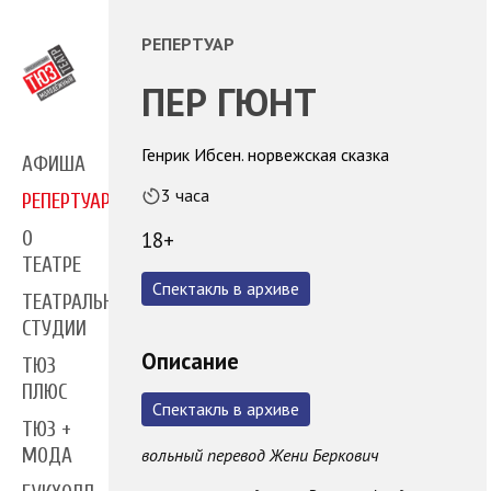
РЕПЕРТУАР
ПЕР ГЮНТ
Генрик Ибсен. норвежская сказка
АФИША
3 часа
РЕПЕРТУАР
18+
О
ТЕАТРЕ
Спектакль в архиве
ТЕАТРАЛЬНЫЕ
СТУДИИ
Описание
ТЮЗ
ПЛЮС
Спектакль в архиве
ТЮЗ +
вольный перевод Жени Беркович
МОДА