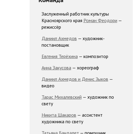
Заслуженный работник культуры
Красноярского края
Роман Феодори
—
режиссёр
Даниил Ахмедов
— художник-
постановщик
Евгения Терёхина
— композитор
Анна Закусова
— хореограф
Даниил Ахмедов и Денис Зыков
—
видео
Тарас Михалевский
— художник по
свету
Никита Шакаров
— ассистент
художника по свету
Татьяна Бандалет
— помощник