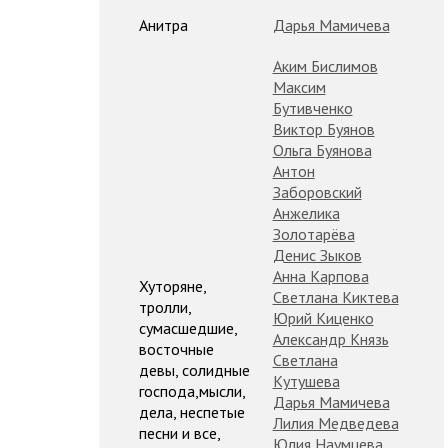
Анитра
Дарья Мамичева
Аким Бислимов
Максим
Бутивченко
Виктор Буянов
Ольга Буянова
Антон
Заборовский
Анжелика
Золотарёва
Денис Зыков
Анна Карпова
Хуторяне,
Светлана Киктева
тролли,
Юрий Киценко
сумасшедшие,
Александр Князь
восточные
Светлана
девы, солидные
Кутушева
господа,мысли,
Дарья Мамичева
дела, неспетые
Лилия Медведева
песни и все,
Юлия Наумцева