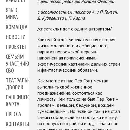
БУКХОЛЛ
сценическая редакция Романа Феодори
ЯЗЫК
с использованием текстов А. и П. Ганзен,
МИРА
Д. Кудрявцева и П. Карпа
КОМАНДА
/спектакль идёт с одним антрактом/
НОВОСТИ
Зрителей ждёт увлекательная история
жизни одарённого и амбициозного
ПРОЕКТЫ
парня из норвежской деревни,
СЕМЬЯМ
наполненная приключениями,
УЧАСТНИКОВ
экзотическими картинами дальних стран
и фантастическими образами.
СВО
ТЕАТРАЛЬНЫЙ
Как многие из нас Пер Гюнт мечтал
выполнить своё жизненное
ДВОРИК
предназначение, состояться как
ПУШКИНСКАЯ
личность. Кем только не был Пер Гюнт –
КАРТА
троллем, дельцом, бедуином, вождём,
сумасшедшим… Но, если он так и не стал
ПРЕССА
самим собой, если его поступки не тянут
на пропуск ни в рай, ни в ад, – значит он
КОНТАКТЫ
подлежит переплавке, как оловянная