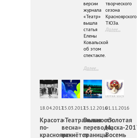
версии
творческого
журнала
сезона
«Театр»
Красноярского
вышла
ТЮЗа.
статья
Далее...
Елены
Ковальской
об этом
спектакле.
Далее...
18.04.2017
15.03.2017
15.12.2016
01.11.2016
Красота
«Театральная
Вольности
«Золотая
по-
весна»
перевода,
Маска-2017
красноярски
начнётся
границы
Восемь