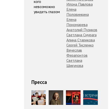
кого
Илона Павлова
невозможно
Елена
увидеть глазом
Половинкина
Елена
Пономарева
Анатолий Пузиков
Светлана Смурага
Алина Старикова
Сергей Тисленко
Вячеслав
Ферапонтов
Светлана
Шикунова
Пресса