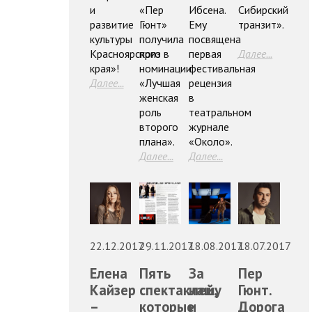
и
«Пер
Ибсена.
Сибирский
развитие
Гюнт»
Ему
транзит».
культуры
получила
посвящена
Красноярского
приз в
первая
Далее...
края»!
номинации
фестивальная
Далее...
«Лучшая
рецензия
женская
в
роль
театральном
второго
журнале
плана».
«Около».
Далее...
Далее...
22.12.2017
29.11.2017
18.08.2017
18.07.2017
Елена
Пять
За
Пер
Кайзер
спектаклей,
нашу
Гюнт.
–
которые
и
Дорога