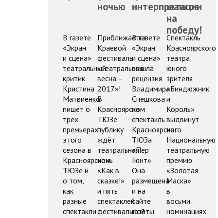
ночью
интерпретации
шансов
на
победу!
В газете
Приближается
В газете
Спектакль
«Экран
Краевой
«Экран
Красноярского
и сцена»
фестиваль
и сцена»
театра
театральный
«Театральная
вышла
юного
критик
весна –
рецензия
зрителя
Кристина
2017»!
Владимира
«Биндюжник
Матвиенко
В
Спешкова
и
пишет о
Красноярском
на
Король»
трёх
ТЮЗе
спектакль
выдвинут
премьерах
публику
Красноярского
на
этого
ждёт
ТЮЗа
Национальную
сезона в
театральная
«Пер
театральную
Красноярском
ночь
Гюнт».
премию
ТЮЗе и
«Как в
Она
«Золотая
о том,
сказке!»
размещена
Маска»
как
и пять
и на
в
разные
спектаклей
сайте
восьми
спектакли
фестивальной
газеты.
номинациях.