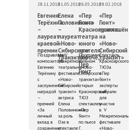
28.11.2018
31.05.2018
26.05.2018
28.02.2018
Евгения
Елена
«Пер
«Пер
Терёхина
Половинкина
Гюнт»
Гюнт»
–
–
Красноярского
приглашён
лауреат
лауреат
театра
на
краевой
«Ново-
юного
«Ново-
премии
Сибирского
зрителя:
Сибирский
Поздравляем
На V
Программу
Спектакль
транзита»!
Короче,
транзит»
композитора
Межрегиональном
V
Красноярского
Пер
Евгению
театральном
«Ново-
ТЮЗа
Гюнт
Терёхину
фестивале
Сибирского
«Пер
с
«Ново-
транзита»
Гюнт»
заслуженной
Сибирский
открыл
эксперты
наградой
транзит»
Красноярский
выбрали
–
актриса
ТЮЗ
для
премией
Елена
спектаклем
участия
«За
Половинкина
«Пер
в V
личный
за роль
Гюнт»
Межрегиональ
вклад в
Озе в
по пьесе
фестивале
сохранение
спектакле
Г.
«Ново-