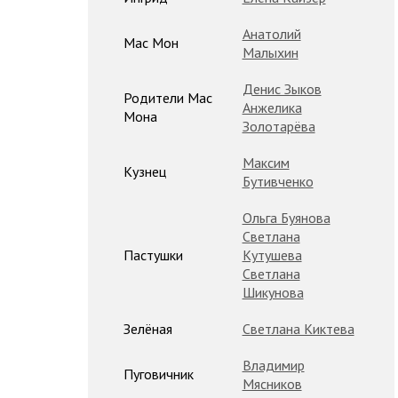
Анатолий
Мас Мон
Малыхин
Денис Зыков
Родители Мас
Анжелика
Мона
Золотарёва
Максим
Кузнец
Бутивченко
Ольга Буянова
Светлана
Пастушки
Кутушева
Светлана
Шикунова
Зелёная
Светлана Киктева
Владимир
Пуговичник
Мясников