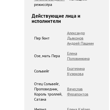
режиссёра
Действующие лица и
исполнители
Александр
Пер Гюнт
Дьяконов
Андрей Пашнин
Елена
Озе, мать Пера
Половинкина
Екатерина
Сольвейг
Кузюкова
Отец Сольвейг,
Проповедник,
Вячеслав
Король троллей,
Ферапонтов
Сатана
Ингрид
Елена Кайзер