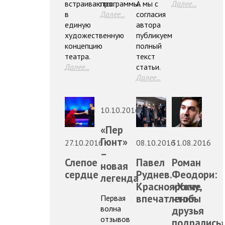
встраиваются
программы.
А мы с
Далее...
в
Далее...
согласия
единую
автора
художественную
публикуем
концепцию
полный
театра.
текст
Далее...
статьи.
Далее...
10.10.2016
«Пер
Гюнт»
27.10.2016
08.10.2016
31.08.2016
–
Слепое
Павел
Роман
новая
сердце
Руднев.
Феодори:
легенда
Красноярские
«Хочу,
впечатления
чтобы
Первая
волна
друзья
отзывов
подрались