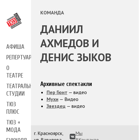
КОМАНДА
ДАНИИЛ
АХМЕДОВ И
АФИША
ДЕНИС ЗЫКОВ
РЕПЕРТУАР
О
ТЕАТРЕ
Архивные спектакли
ТЕАТРАЛЬНЫЕ
Пер Гюнт
— видео
СТУДИИ
Мухи
— Видео
ТЮЗ
Звездец
— видео
ПЛЮС
ТЮЗ +
МОДА
г. Красноярск,
Мы
ул. Вавилова,
ВКонтакте