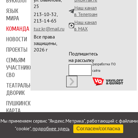
БУКХОЛЛ
25
Наш канал
ЯЗЫК
213-10-32,
в Телеграм
МИРА
213-14-65
Наш канал
КОМАНДА
tuz.kr@mail.ru
в MAX
Все права
НОВОСТИ
защищены,
ПРОЕКТЫ
2026 г
Подпишитесь
СЕМЬЯМ
на рассылку
разработка ПО
УЧАСТНИКОВ
сайта
СВО
ТЕАТРАЛЬНЫЙ
ДВОРИК
ПУШКИНСКАЯ
КАРТА
Мы применяем сервис "Яндекс.Метрика", работающий с файлами
ПРЕССА
"cookie",
подробнее здесь
Согласен/согласна
КОНТАКТЫ