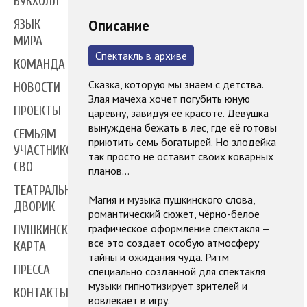
БУКХОЛЛ
Описание
ЯЗЫК
МИРА
Спектакль в архиве
КОМАНДА
Сказка, которую мы знаем с детства.
НОВОСТИ
Злая мачеха хочет погубить юную
ПРОЕКТЫ
царевну, завидуя её красоте. Девушка
вынуждена бежать в лес, где её готовы
СЕМЬЯМ
приютить семь богатырей. Но злодейка
УЧАСТНИКОВ
так просто не оставит своих коварных
СВО
планов…
ТЕАТРАЛЬНЫЙ
Магия и музыка пушкинского слова,
ДВОРИК
романтический сюжет, чёрно-белое
графическое оформление спектакля —
ПУШКИНСКАЯ
все это создает особую атмосферу
КАРТА
тайны и ожидания чуда. Ритм
ПРЕССА
специально созданной для спектакля
музыки гипнотизирует зрителей и
КОНТАКТЫ
вовлекает в игру.