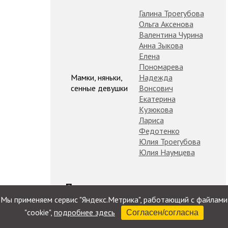
Галина Троегубова
Ольга Аксенова
Валентина Чурина
Анна Зыкова
Елена
Пономарева
Мамки, няньки,
Надежда
сенные девушки
Вонсович
Екатерина
Кузюкова
Лариса
Федотенко
Юлия Троегубова
Юлия Наумцева
Пресса
Мы применяем сервис "Яндекс.Метрика", работающий с файлами
"cookie",
подробнее здесь
Согласен/согласна