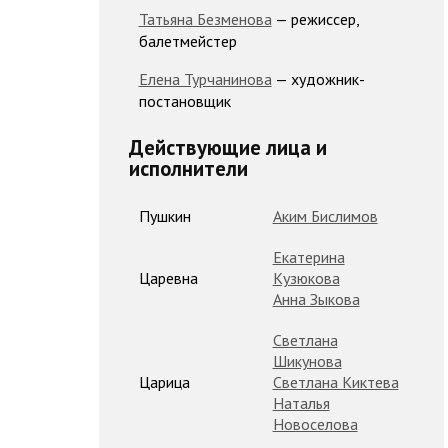
Татьяна Безменова
— режиссер,
балетмейстер
Елена Турчанинова
— художник-
постановщик
Действующие лица и
исполнители
Пушкин
Аким Бислимов
Екатерина
Царевна
Кузюкова
Анна Зыкова
Светлана
Шикунова
Царица
Светлана Киктева
Наталья
Новоселова