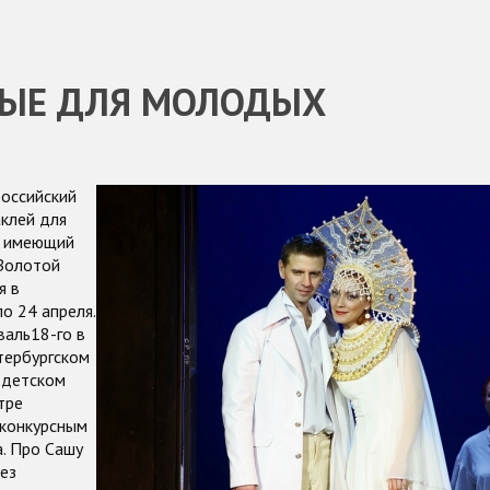
ЫЕ ДЛЯ МОЛОДЫХ
оссийский
клей для
, имеющий
«Золотой
я в
по 24 апреля.
валь18-го в
тербургском
 детском
тре
еконкурсным
. Про Сашу
ез