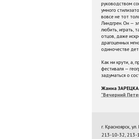
руководством со
умного стилизато
вовсе не тот тол
Линдгрен. Он — э
любить, играть, 
отцов, даже искр
драгоценных мгно
одиночестве дет
Как ни крути, а,
фестиваля — геог
задуматься о сос
Жанна ЗАРЕЦКА
"Вечерний Петер
г. Красноярск, ул
213-10-32, 213-