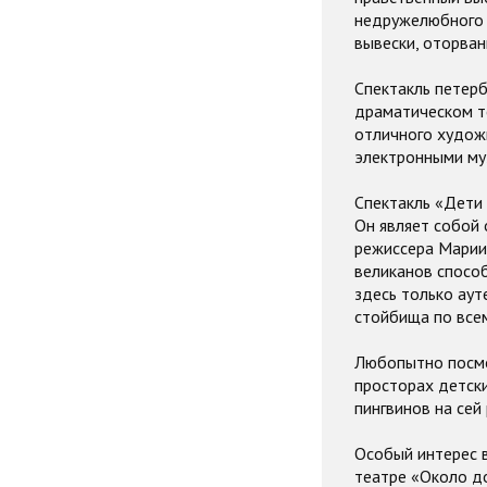
недружелюбного 
вывески, оторван
Спектакль петер
драматическом т
отличного художн
электронными му
Спектакль «Дети 
Он являет собой 
режиссера Марии 
великанов способ
здесь только ау
стойбища по все
Любопытно посмо
просторах детски
пингвинов на сей
Особый интерес 
театре «Около до