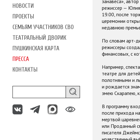
занавеса», автор
НОВОСТИ
режиссер — Юлия
19.00, после тор
ПРОЕКТЫ
церемонии откры
СЕМЬЯМ УЧАСТНИКОВ СВО
недавнюю премьер
ТЕАТРАЛЬНЫЙ ДВОРИК
По словам арт-д
режиссеры создал
ПУШКИНСКАЯ КАРТА
финансовых, с ко
ПРЕССА
Например, спект
КОНТАКТЫ
театре для детей
полотняными и л
и рождается знам
змею Скарапею, к
В программу вход
после прихода на
мертвой царевне»
или Проданный с
писателя Джеймс
нравственный выб