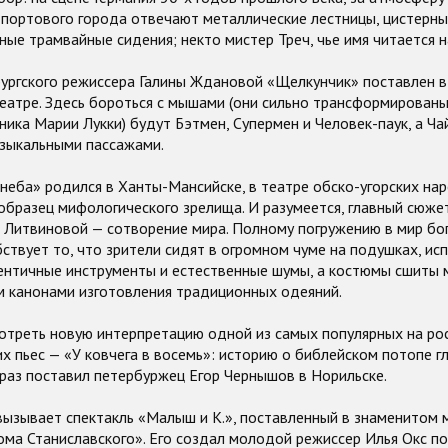
портового города отвечают металлические лестницы, цистерны
ные трамвайные сидения; некто мистер Треч, чье имя читается н
бургского режиссера Галины Ждановой «Щелкунчик» поставлен 
еатре. Здесь бороться с мышами (они сильно трансформированы
ика Марии Лукки) будут Бэтмен, Супермен и Человек-паук, а Ча
зыкальными пассажами.
неба» родился в Ханты-Мансийске, в театре обско-угорских на
образец мифологического зрелища. И разумеется, главный сюже
Литвиновой — сотворение мира. Полному погружению в мир бого
ствует то, что зрители сидят в огромном чуме на подушках, ис
тентичные инструменты и естественные шумы, а костюмы сшиты 
м канонами изготовления традиционных одеяний.
треть новую интерпретацию одной из самых популярных на ро
х пьес — «У ковчега в восемь»: историю о библейском потопе г
 раз поставил петербуржец Егор Чернышов в Норильске.
вызывает спектакль «Малыш и К.», поставленный в знаменитом 
ма Станиславского». Его создал молодой режиссер Илья Окс п