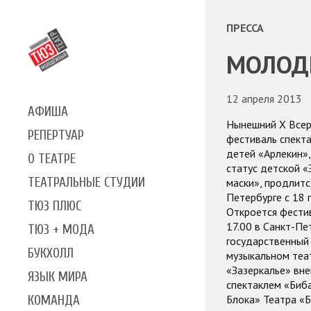
ПРЕССА
МОЛОД
12 апреля 2013
АФИША
Нынешний X Всер
РЕПЕРТУАР
фестиваль спекта
детей «Арлекин»
О ТЕАТРЕ
статус детской 
ТЕАТРАЛЬНЫЕ СТУДИИ
маски», продлитс
Петербурге с 18 
ТЮЗ ПЛЮС
Откроется фести
17.00 в Санкт-Пе
ТЮЗ + МОДА
государственный
БУКХОЛЛ
музыкальном теа
«Зазеркалье» вн
ЯЗЫК МИРА
спектаклем «Биба
Блока» Театра «Б
КОМАНДА