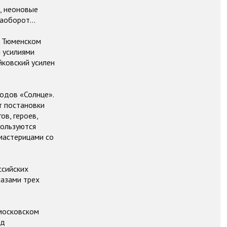
, неоновые
аоборот...
в Тюменском
 усилиями
йковский усилен
родов «Солнце».
т постановки
в, героев,
пользуются
мастерицами со
ссийских
лазами трех
московском
од