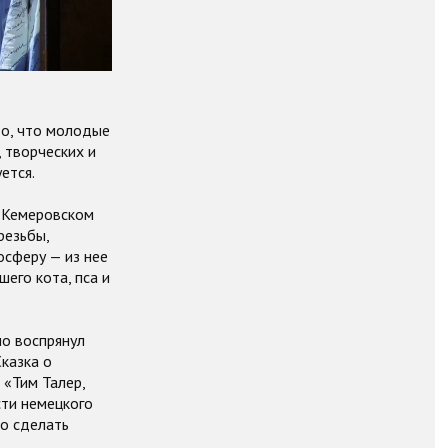
то, что молодые
 творческих и
ется.
 Кемеровском
резьбы,
сферу — из нее
его кота, пса и
но воспрянул
казка о
 «Тим Талер,
ти немецкого
о сделать