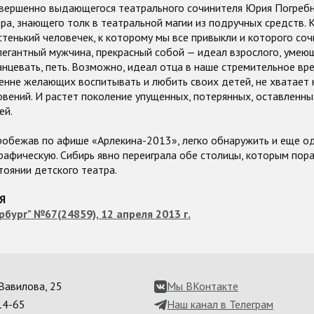
вершенно выдающегося театрального сочинителя Юрия Погребни
ра, знающего толк в театральной магии из подручных средств. 
стенький человечек, к которому мы все привыкли и которого со
легантный мужчина, прекрасный собой — идеал взрослого, умею
танцевать, петь. Возможно, идеал отца в наше стремительное вре
енне желающих воспитывать и любить своих детей, не хватает 
вений. И растет поколение упущенных, потерянных, оставленны
ей.
 пробежав по афише «Арлекина-2013», легко обнаружить и еще о
рафическую. Сибирь явно переиграла обе столицы, которым пора
тоянии детского театра.
Я
бург" №67(24859), 12 апреля 2013 г.
. Вавилова, 25
Мы ВКонтакте
14-65
Наш канал в Телеграм