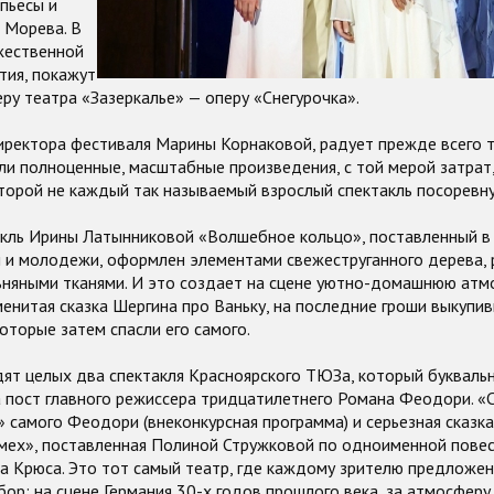
 пьесы и
 Морева. В
жественной
тия, покажут
у театра «Зазеркалье» — оперу «Снегурочка».
иректора фестиваля Марины Корнаковой, радует прежде всего 
и полноценные, масштабные произведения, с той мерой затрат,
торой не каждый так называемый взрослый спектакль посоревну
акль Ирины Латынниковой «Волшебное кольцо», поставленный в
 и молодежи, оформлен элементами свежеструганного дерева, 
ьняными тканями. И это создает на сцене уютно-домашнюю атмо
енитая сказка Шергина про Ваньку, на последние гроши выкупивш
оторые затем спасли его самого.
ят целых два спектакля Красноярского ТЮЗа, который букваль
 пост главного режиссера тридцатилетнего Романа Феодори. «С
 самого Феодори (внеконкурсная программа) и серьезная сказка
мех», поставленная Полиной Стружковой по одноименной повес
а Крюса. Это тот самый театр, где каждому зрителю предложен
ор: на сцене Германия 30-х годов прошлого века, за атмосферу