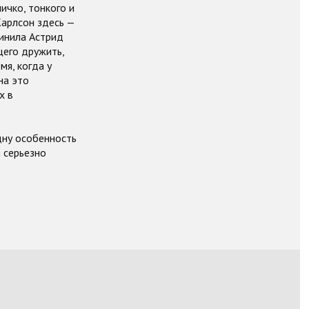
чко, тонкого и
Карлсон здесь —
чинила Астрид
щего дружить,
мя, когда у
на это
х в
дну особенность
 серьезно