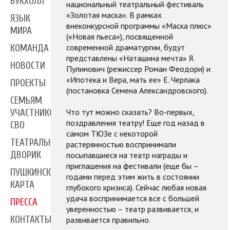
БУКХОЛЛ
национальный театральный фестиваль
«Золотая маска». В рамках
ЯЗЫК
внеконкурсной программы «Маска плюс»
МИРА
(«Новая пьеса»), посвященной
современной драматургии, будут
КОМАНДА
представлены «Наташина мечта» Я.
НОВОСТИ
Пулинович (режиссер Роман Феодори) и
«Ипотека и Вера, мать ее» Е. Черлака
ПРОЕКТЫ
(постановка Семена Александровского).
СЕМЬЯМ
Что тут можно сказать? Во-первых,
УЧАСТНИКОВ
поздравления театру! Еще год назад в
СВО
самом ТЮЗе с некоторой
ТЕАТРАЛЬНЫЙ
растерянностью воспринимали
ДВОРИК
посыпавшиеся на театр награды и
приглашения на фестивали (еще бы –
ПУШКИНСКАЯ
годами перед этим жить в состоянии
КАРТА
глубокого кризиса). Сейчас любая новая
удача воспринимается все с большей
ПРЕССА
уверенностью – театр развивается, и
КОНТАКТЫ
развивается правильно.