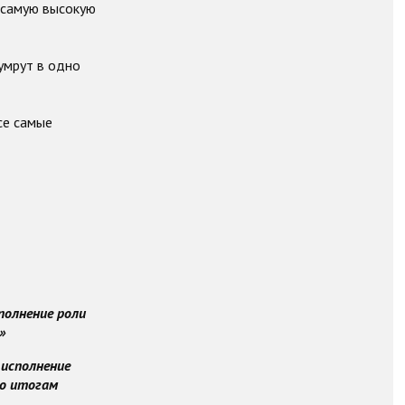
о самую высокую
 умрут в одно
се самые
полнение роли
»
 исполнение
о итогам