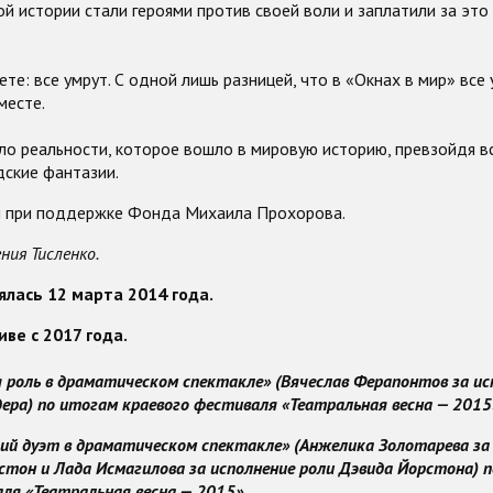
ой истории стали героями против своей воли и заплатили за эт
ете: все умрут. С одной лишь разницей, что в «Окнах в мир» все
месте.
ло реальности, которое вошло в мировую историю, превзойдя в
дские фантазии.
н при поддержке Фонда Михаила Прохорова
.
ния Тисленко.
лась 12 марта 2014 года.
иве с 2017 года.
роль в драматическом спектакле» (Вячеслав Ферапонтов за ис
ера) по итогам краевого фестиваля «Театральная весна — 2015
ий дуэт в драматическом спектакле» (Анжелика Золотарева за
тон и Лада Исмагилова за исполнение роли Дэвида Йорстона)
п
ля «Театральная весна — 2015»