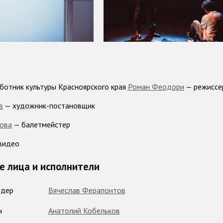
ботник культуры Красноярского края
Роман Феодори
— режиссе
в
— художник-постановщик
ова
— балетмейстер
видео
 лица и исполнители
едер
Вячеслав Ферапонтов
н
Анатолий Кобельков