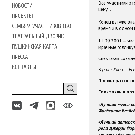
Все участники эт
НОВОСТИ
цену…
ПРОЕКТЫ
Конец вы уже зна
СЕМЬЯМ УЧАСТНИКОВ СВО
время и в одном 
ТЕАТРАЛЬНЫЙ ДВОРИК
11.09.2001 — чис
ПУШКИНСКАЯ КАРТА
мрачные голливу
ПРЕССА
Спектакль созда
КОНТАКТЫ
В роли Хлои — Есе
Премьера состоя
Спектакль в арх
«Лучшая мужская 
Фредерика Бегбед
«Лучший актерск
роли Джерри Йорс
краевого фестива