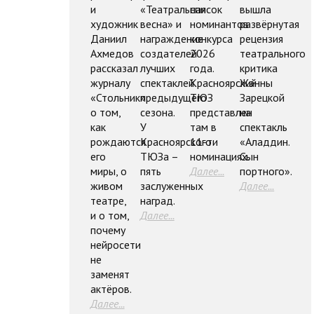
и
«Театральная
список
вышла
художник
весна» и
номинантов
развёрнутая
Даниил
награждение
конкурса
рецензия
Ахмедов
создателей
2026
театрального
рассказал
лучших
года.
критика
журналу
спектаклей
Красноярский
Жанны
«Стольник»
предыдущего
ТЮЗ
Зарецкой
о том,
сезона.
представлен
на
как
У
там в
спектакль
рождаются
Красноярского
11-ти
«Аладдин.
его
ТЮЗа –
номинациях.
Сын
миры, о
пять
Далее...
портного».
живом
заслуженных
Далее...
театре,
наград.
и о том,
Далее...
почему
нейросети
не
заменят
актёров.
Далее...