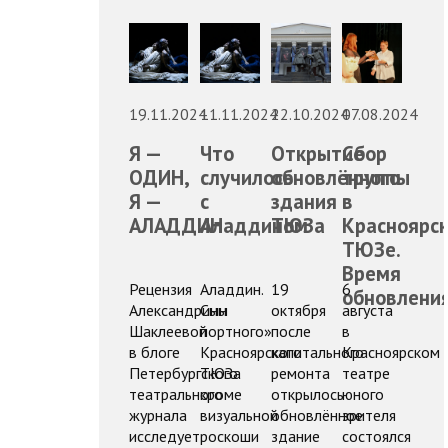
19.11.2024
11.11.2024
22.10.2024
07.08.2024
Я —
Что
Открытие
Сбор
ОДИН,
случилось
обновлённого
труппы
Я —
с
здания
в
АЛАДДИН
Аладдином
ТЮЗа
Красноярс
ТЮЗе.
Время
Рецензия
Аладдин.
19
6
обновлени
Александрины
Сын
октября
августа
Шаклеевой
портного»
после
в
в блоге
Красноярского
капитального
Красноярском
Петербургского
ТЮЗа
ремонта
театре
театрального
кроме
открылось
юного
журнала
визуальной
обновлённое
зрителя
исследует
роскоши
здание
состоялся