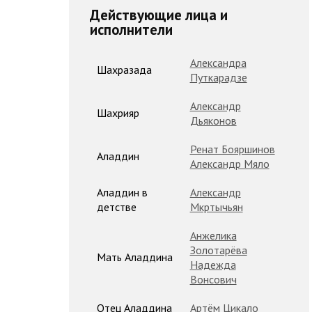
Действующие лица и
исполнители
Александра
Шахразада
Путкарадзе
Александр
Шахрияр
Дьяконов
Ренат Бояршинов
Аладдин
Александр Мяло
Аладдин в
Александр
детстве
Мкртычьян
Анжелика
Золотарёва
Мать Аладдина
Надежда
Вонсович
Отец Аладдина
Артём Цикало