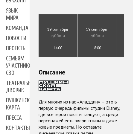
БУКХОЛЛ
ЯЗЫК
МИРА
КОМАНДА
19 сентября
19 сентября
20 с
суббота
суббота
воск
НОВОСТИ
ПРОЕКТЫ
14:00
18:00
1
СЕМЬЯМ
УЧАСТНИКОВ
Описание
СВО
ТЕАТРАЛЬНЫЙ
ДВОРИК
ПУШКИНСКАЯ
Для многих из нас «Аладдин» — это в
КАРТА
первую очередь фильмы студии Disney,
где все герои поют и танцуют, а среди
ПРЕССА
персонажей есть звери, птицы и даже
живые предметы. Но оставьте
КОНТАКТЫ
диснеевские сказки детям.