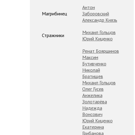
Антон
Магрибинец
Заборовский
Александр Князь
Михаил Гольцов
Стражники
Юрий Киценко
Ренат Бояршинов
Максим
Бутивченко
Николай
Братищев
Михаил Гольцов
Олег Гусев
Анжелика
Золотарёва
Надежда
Вонсович
Юрий Киценко
Екатерина
Грибанова