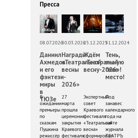
Пресса
08.07.2026
30.03.2026
25.12.2025
31.12.2024
Даниил
Награды
Ждём
Тень,
Ахмедов
«Театральной
«Театральную
знай
и его
весны
весну-2026»!
свое
фэнтези-
-
место!
миры
2026»
в
В
27
Экспертный
Под
ТЮЗе
ожидании
марта
совет
занавес
премьеры
прошла
Краевого
календарного
по
церемония
фестиваля
года на
сказкам
закрытия
«Театральная
сайте
Пушкина
Краевого
весна»
журнала
режиссёр
фестиваля
сформировал
ТЕАТРЪ