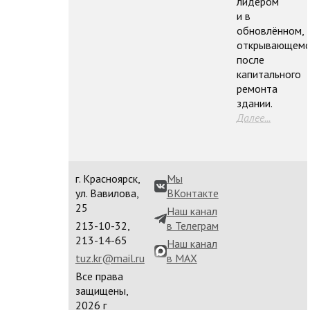
лидером
и в
обновлённом,
открывающемс
после
капитального
ремонта
здании.
Далее...
г. Красноярск,
Мы
ул. Вавилова,
ВКонтакте
25
Наш канал
213-10-32,
в Телеграм
213-14-65
Наш канал
tuz.kr@mail.ru
в MAX
Все права
защищены,
2026 г