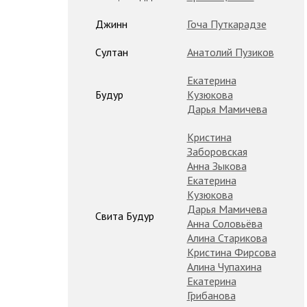
Джинн
Гоча Путкарадзе
Султан
Анатолий Пузиков
Екатерина
Будур
Кузюкова
Дарья Мамичева
Кристина
Заборовская
Анна Зыкова
Екатерина
Кузюкова
Дарья Мамичева
Свита Будур
Анна Соловьёва
Алина Старикова
Кристина Фирсова
Алина Чупахина
Екатерина
Грибанова