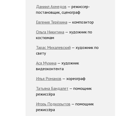
Даниил Ахмедов
— режиссер-
постановщик, сценограф
Евгения Терёхина
— композитор
Ольга Никитина
— художник по
костюмам
Тарас Михалевский
— художник по
свету
Ася Мухина
— художник
видеоконтента
Илья Романов
— хореограф
Татьяна Бандалет
— помощник
режиссёра
Игорь Подкорытов
— помощник
режиссёра