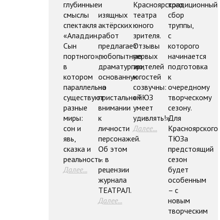
глубинные
и
Красноярского
традиционный
смыслы
изящных
театра
сбор
спектакля
актёрских
юного
труппы,
«Аладдин.
работ
зрителя.
с
Сын
предлагает
Отзывы
которого
портного»,
любопытную
первых
начинается
в
драматургию,
зрителей
подготовка
котором
основанную
и гостей
к
параллельно
на
созвучны:
очередному
существуют
пристальном
«ТЮЗ
творческому
разные
внимании
умеет
сезону.
миры:
к
удивлять!»
Для
сон и
личности
Далее...
Красноярского
явь,
персонажей.
ТЮЗа
сказка и
Об этом
предстоящий
реальность.
– в
сезон
Далее...
рецензии
будет
журнала
особенным
ТЕАТРАЛ.
– с
Далее...
новым
творческим