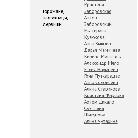
Кристина
Горожане,
Заборовская
наложницы,
Антон
дервиши
Заборовский
Екатерина
Кузюкова
Анна Зыкова
Дарья Мамичева
Кирилл Мингазов
Александр Мяло
Юлия Наумцева
Гоча Путкарадзе
Анна Соловьёва
Алина Старикова
Кристина Фирсова
Артём Цикало
Светлана
Шикунова
Алина Чупахина