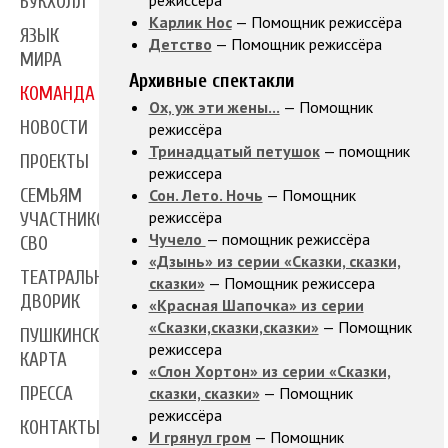
режиссёра
БУКХОЛЛ
Карлик Нос
— Помощник режиссёра
ЯЗЫК
Детство
— Помощник режиссёра
МИРА
Архивные спектакли
КОМАНДА
Ох, уж эти жены...
— Помощник
НОВОСТИ
режиссёра
Тринадцатый петушок
— помощник
ПРОЕКТЫ
режиссера
Сон. Лето. Ночь
— Помощник
СЕМЬЯМ
режиссёра
УЧАСТНИКОВ
Чучело
— помощник режиссёра
СВО
«Дзынь» из серии «Сказки, сказки,
ТЕАТРАЛЬНЫЙ
сказки»
— Помощник режиссера
ДВОРИК
«Красная Шапочка» из серии
«Сказки,сказки,сказки»
— Помощник
ПУШКИНСКАЯ
режиссера
КАРТА
«Слон Хортон» из серии «Сказки,
сказки, сказки»
— Помощник
ПРЕССА
режиссёра
КОНТАКТЫ
И грянул гром
— Помощник