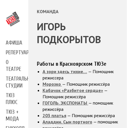
КОМАНДА
ИГОРЬ
ПОДКОРЫТОВ
АФИША
РЕПЕРТУАР
О
Работы в Красноярском ТЮЗе
ТЕАТРЕ
А зори здесь тихие…
— Помощник
режиссера
ТЕАТРАЛЬНЫЕ
Морозко
— Помощник режиссёра
СТУДИИ
Кабачок «Разбитое сердце»
—
ТЮЗ
Помощник режиссёра
ПЛЮС
ГОГОЛЬ. ЭКСПОНАТЫ
— помощник
режиссёра
ТЮЗ +
203 платья
— Помощник режиссёра
МОДА
Аладдин. Сын портного
— помощник