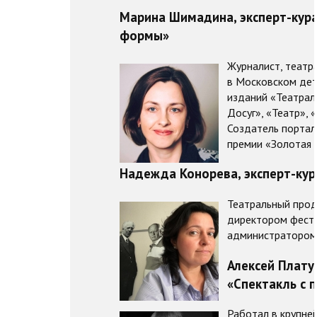
Марина Шимадина, эксперт-кур
формы»
Журналист, театр
в Московском дет
изданий «Театрал
Досуг», «Театр», 
Создатель портала
премии «Золотая 
Надежда Конорева, эксперт-кур
Театральный прод
директором фести
администратором 
Алексей Плату
«Спектакль с 
Работал в крупне