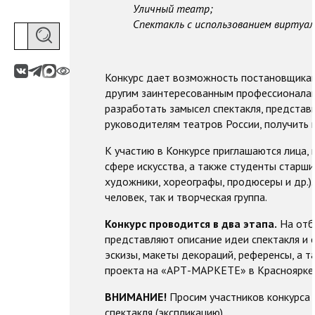
Уличный театр;
Спектакль с использованием виртуал
Конкурс дает возможность постановщикам
другим заинтересованным профессионалам
разработать замысел спектакля, представ
руководителям театров России, получить п
К участию в Конкурсе приглашаются лица
сфере искусства, а также студенты старши
художники, хореографы, продюсеры и др.).
человек, так и творческая группа.
Конкурс проводится в два этапа.
На отбо
представляют описание идеи спектакля и 
эскизы, макеты декораций, референсы, а 
проекта на «АРТ-МАРКЕТЕ» в Красноярке)
ВНИМАНИЕ!
Просим участников конкурса 
спектакля (экспликацию).