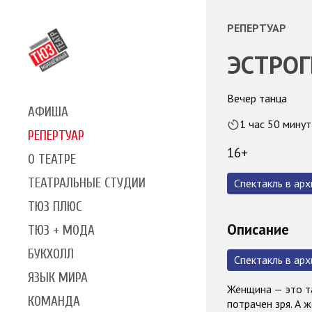
РЕПЕРТУАР
ЭСТРОГ
Вечер танца
АФИША
1 час 50 минут
РЕПЕРТУАР
16+
О ТЕАТРЕ
ТЕАТРАЛЬНЫЕ СТУДИИ
Спектакль в арх
ТЮЗ ПЛЮС
Описание
ТЮЗ + МОДА
БУКХОЛЛ
Спектакль в арх
ЯЗЫК МИРА
Женщина — это та
КОМАНДА
потрачен зря. А 