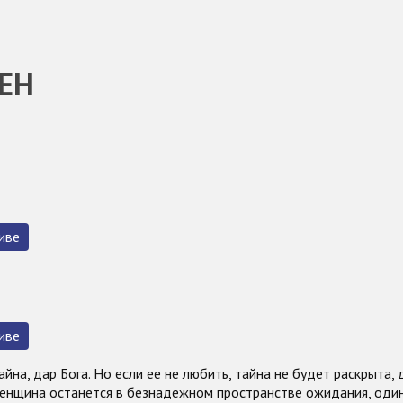
ЕН
иве
иве
йна, дар Бога. Но если ее не любить, тайна не будет раскрыта, 
женщина останется в безнадежном пространстве ожидания, оди