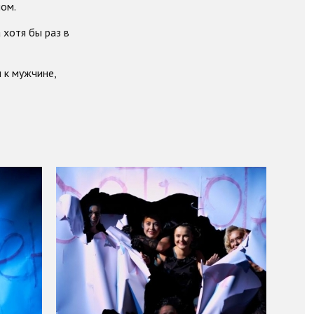
ом.
хотя бы раз в
 к мужчине,