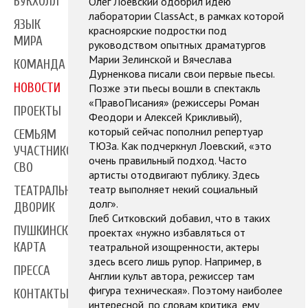
БУКХОЛЛ
Олег Лоевский одобрил идею
лаборатории ClassAct, в рамках которой
ЯЗЫК
красноярские подростки под
МИРА
руководством опытных драматургов
Марии Зелинской и Вячеслава
КОМАНДА
Дурненкова писали свои первые пьесы.
НОВОСТИ
Позже эти пьесы вошли в спектакль
«ПравоПисания» (режиссеры Роман
ПРОЕКТЫ
Феодори и Алексей Крикливый),
который сейчас пополнил репертуар
СЕМЬЯМ
ТЮЗа. Как подчеркнул Лоевский, «это
УЧАСТНИКОВ
очень правильный подход. Часто
СВО
артисты отодвигают публику. Здесь
театр выполняет некий социальный
ТЕАТРАЛЬНЫЙ
долг».
ДВОРИК
Глеб Ситковский добавил, что в таких
ПУШКИНСКАЯ
проектах «нужно избавляться от
театральной изощренности, актеры
КАРТА
здесь всего лишь рупор. Например, в
ПРЕССА
Англии культ автора, режиссер там
фигура техническая». Поэтому наиболее
КОНТАКТЫ
интересной, по словам критика, ему