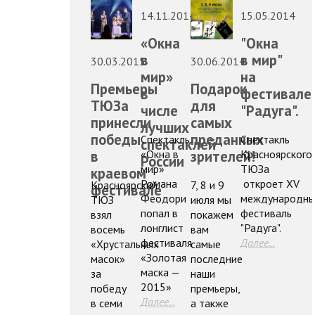
14.11.2014
15.05.2014
«Окна
"Окна
в
в мир"
30.03.2015
30.06.2014
мир»
на
Премьеры
Подарок
в
фестивале
ТЮЗа
для
числе
"Радуга".
принесли
самых
лучших
победы
преданных
Спектакль
Спектакль
спектаклей
«Окна в
Красноярского
в
зрителей!
России
мир»
ТЮЗа
краевом
Романа
откроет XV
Красноярский
7, 8 и 9
фестивале
Феодори
международн
ТЮЗ
июля мы
попал в
фестиваль
взял
покажем
лонглист
"Радуга".
восемь
вам
фестиваля
Далее...
«Хрустальных
самые
«Золотая
масок»
последние
маска —
за
наши
2015»
победу
премьеры,
Далее...
в семи
а также