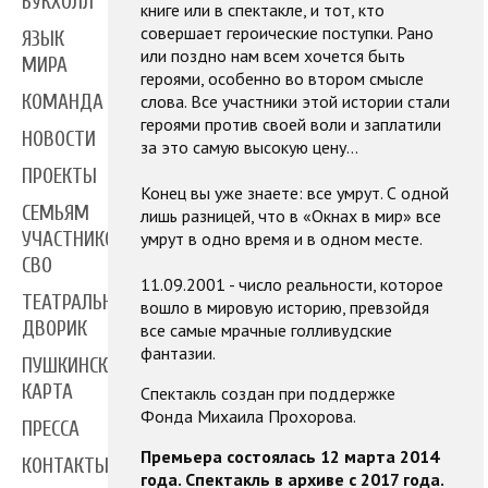
БУКХОЛЛ
книге или в спектакле, и тот, кто
совершает героические поступки. Рано
ЯЗЫК
или поздно нам всем хочется быть
МИРА
героями, особенно во втором смысле
слова. Все участники этой истории стали
КОМАНДА
героями против своей воли и заплатили
НОВОСТИ
за это самую высокую цену…
ПРОЕКТЫ
Конец вы уже знаете: все умрут. С одной
СЕМЬЯМ
лишь разницей, что в «Окнах в мир» все
умрут в одно время и в одном месте.
УЧАСТНИКОВ
СВО
11.09.2001 - число реальности, которое
ТЕАТРАЛЬНЫЙ
вошло в мировую историю, превзойдя
ДВОРИК
все самые мрачные голливудские
фантазии.
ПУШКИНСКАЯ
КАРТА
Спектакль создан при поддержке
Фонда Михаила Прохорова
.
ПРЕССА
Премьера состоялась 12 марта 2014
КОНТАКТЫ
года. Спектакль в архиве с 2017 года.