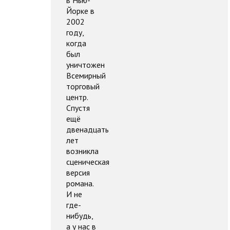
в Нью-
Йорке в
2002
году,
когда
был
уничтожен
Всемирный
торговый
центр.
Спустя
ещё
двенадцать
лет
возникла
сценическая
версия
романа.
И не
где-
нибудь,
а у нас в