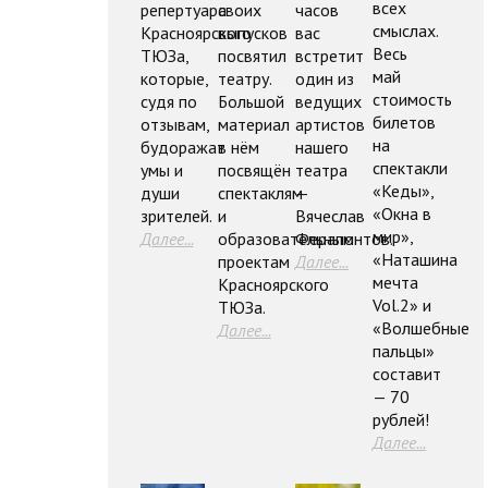
всех
репертуара
своих
часов
смыслах.
Красноярского
выпусков
вас
Весь
ТЮЗа,
посвятил
встретит
май
которые,
театру.
один из
стоимость
судя по
Большой
ведущих
билетов
отзывам,
материал
артистов
на
будоражат
в нём
нашего
спектакли
умы и
посвящён
театра
«Кеды»,
души
спектаклям
—
«Окна в
зрителей.
и
Вячеслав
мир»,
Далее...
образовательным
Ферапонтов.
«Наташина
проектам
Далее...
мечта
Красноярского
Vol.2» и
ТЮЗа.
«Волшебные
Далее...
пальцы»
составит
— 70
рублей!
Далее...