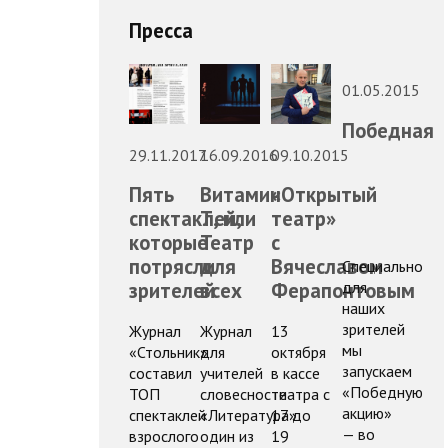
Пресса
01.05.2015
Победная
29.11.2017
16.09.2016
09.10.2015
Пять
Витамин
«Открытый
спектаклей,
Т, или
театр»
которые
Театр
с
потрясли
для
Вячеславом
Специально
для
зрителей
всех
Ферапонтовым
наших
зрителей
Журнал
Журнал
13
мы
«Стольник»
для
октября
запускаем
составил
учителей
в кассе
«Победную
ТОП
словесности
театра с
акцию»
спектаклей
«Литература»
17 до
— во
взрослого
один из
19