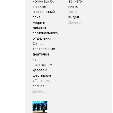
номинациях,
то, чего
а также
никто
специальный
еще не
приз
видел.
жюри и
Далее...
диплом
регионального
отделения
Союза
театральных
деятелей
на
ежегодном
краевом
фестивале
«Театральная
весна».
Далее...