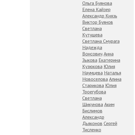
Ольга Буянова
Елена Кайзер
Александр Князь
Виктор Буянов
Светлана
Кутушева
Светлана Смурага
Надежда
Вонсович
Анна
Зыкова
Екатерина
Кузюкова
Юлия
Наумцева
Наталья
Новоселова
Алина
Старикова
Юлия
Троегубова
Светлана
Шикунова
Аким
Бислимов
Александр
Дьяконов
Сергей
Тисленко