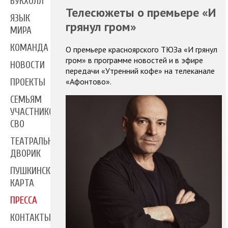
БУКХОЛЛ
Телесюжеты о премьере «И
ЯЗЫК
грянул гром»
МИРА
КОМАНДА
О премьере красноярского ТЮЗа «И грянул
гром» в программе новостей и в эфире
НОВОСТИ
передачи «Утренний кофе» на телеканале
«Афонтово».
ПРОЕКТЫ
СЕМЬЯМ
УЧАСТНИКОВ
СВО
ТЕАТРАЛЬНЫЙ
ДВОРИК
ПУШКИНСКАЯ
КАРТА
ПРЕССА
КОНТАКТЫ