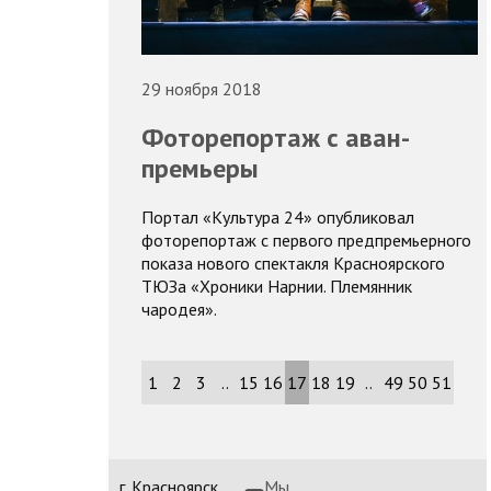
29 ноября 2018
Фоторепортаж с аван-
премьеры
Портал «Культура 24» опубликовал
фоторепортаж с первого предпремьерного
показа нового спектакля Красноярского
ТЮЗа «Хроники Нарнии. Племянник
чародея».
1
2
3
..
15
16
17
18
19
..
49
50
51
г. Красноярск,
Мы