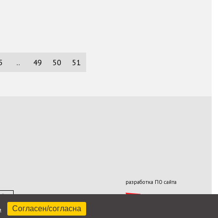
5
..
49
50
51
разработка ПО сайта
ь
Согласен/согласна