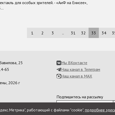
ектакль для особых зрителей. - «АиФ на Енисее»,
3…
1
2
3
..
31
32
33
34
3
. Вавилова, 25
Мы ВКонтакте
14-65
Наш канал в Телеграм
Наш канал в MAX
ены, 2026 г
Подпишитесь на рассылку
декс.Метрика", работающий с файлами "cookie",
подробнее здес