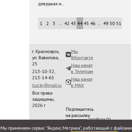
девушках и…
1
2
3
..
42
43
44
45
46
..
49
50
51
г. Красноярск,
Мы
ул. Вавилова,
ВКонтакте
25
Наш канал
213-10-32,
в Телеграм
213-14-65
Наш канал
tuz.kr@mail.ru
в MAX
Все права
защищены,
2026 г
Подпишитесь
на рассылку
разработка ПО
сайта
Мы применяем сервис "Яндекс.Метрика", работающий с файлами