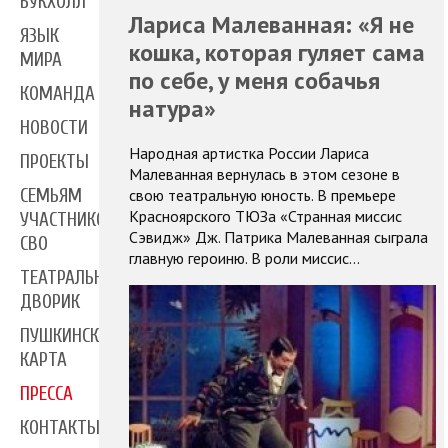
БУКХОЛЛ
Лариса Малеванная: «Я не
ЯЗЫК
кошка, которая гуляет сама
МИРА
по себе, у меня собачья
КОМАНДА
натура»
НОВОСТИ
Народная артистка России Лариса
ПРОЕКТЫ
Малеванная вернулась в этом сезоне в
свою театральную юность. В премьере
СЕМЬЯМ
Красноярского ТЮЗа «Странная миссис
УЧАСТНИКОВ
Сэвидж» Дж. Патрика Малеванная сыграла
СВО
главную героиню. В роли миссис…
ТЕАТРАЛЬНЫЙ
ДВОРИК
ПУШКИНСКАЯ
КАРТА
ПРЕССА
КОНТАКТЫ