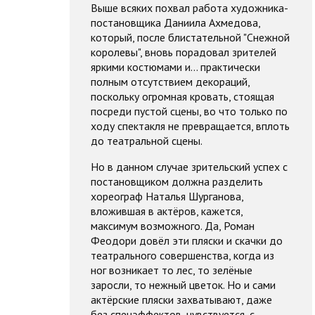
Выше всяких похвал работа художника-
постановщика Даниила Ахмедова,
который, после блистательной "Снежной
королевы", вновь порадовал зрителей
яркими костюмами и... практически
полным отсутствием декораций,
поскольку огромная кровать, стоящая
посреди пустой сцены, во что только по
ходу спектакля не превращается, вплоть
до театральной сцены.
Но в данном случае зрительский успех с
постановщиком должна разделить
хореограф Наталья Шурганова,
вложившая в актёров, кажется,
максимум возможного. Да, Роман
Феодори довёл эти пляски и скачки до
театрального совершенства, когда из
ног возникает то лес, то зелёные
заросли, то нежный цветок. Но и сами
актёрские пляски захватывают, даже
без спецэффектов, чувствуется, с