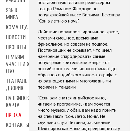
БУКХОЛЛ
поставленную главным режиссёром
театра Романом Феодори по
ЯЗЫК
популярнейшей пьесе Вильяма Шекспира
МИРА
"Сон в летнюю ночь".
КОМАНДА
Действие получилось ироничное, яркое,
НОВОСТИ
местами смешное, временами
фривольное, но совсем не пошлое.
ПРОЕКТЫ
Постановщик не скрывает, что имел
намерение спародировать самые
СЕМЬЯМ
популярные зрительские жанры - от
УЧАСТНИКОВ
российского телевизионного "мыла" до
СВО
образцов индийского кинематографа с
их разноцветными и многолюдными
ТЕАТРАЛЬНЫЙ
песнями и танцами.
ДВОРИК
"Если вам снится индийское кино, -
ПУШКИНСКАЯ
читаем в программке, - вам хочется
КАРТА
много музыки, любви, вам надо прийти
ПРЕССА
на спектакль "Сон. Лето. Ночь". Не
случайно слуга Титании, заявленный
КОНТАКТЫ
Шекспиром как мальчик, превращается у