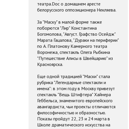
театра.Doc о домашнем аресте
белорусского оппозиционера Некляева.
За "Маску" в малой форме также
поборются "Лир" Константина
Богомолова, "Август. Графство Осейдж"
Марата Гацалова, "Дураки на периферии"
по А. Платонову Камерного театра
Воронежа, спектакль Олега Рыбкина
"Путешествие Алисы в Швейцарию" из
Красноярска.
Еще одной традицией "Маски" стала
рубрика "Легендарные спектакли и
имена": в этом году в Москву привезут
спектакль "Вещь Штифтера" Хайнера
Геббельса, знаменитого европейского
авангардиста, чьи проекты отличаются
философичностью и образностью.
Показы пройдут 22, 23 и 24 марта в
Школе драматического искусства на