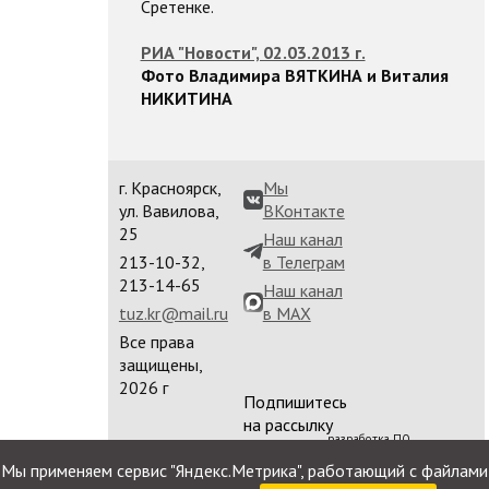
Сретенке.
РИА "Новости", 02.03.2013 г.
Фото Владимира ВЯТКИНА и Виталия
НИКИТИНА
г. Красноярск,
Мы
ул. Вавилова,
ВКонтакте
25
Наш канал
213-10-32,
в Телеграм
213-14-65
Наш канал
tuz.kr@mail.ru
в MAX
Все права
защищены,
2026 г
Подпишитесь
на рассылку
разработка ПО
сайта
Мы применяем сервис "Яндекс.Метрика", работающий с файлами