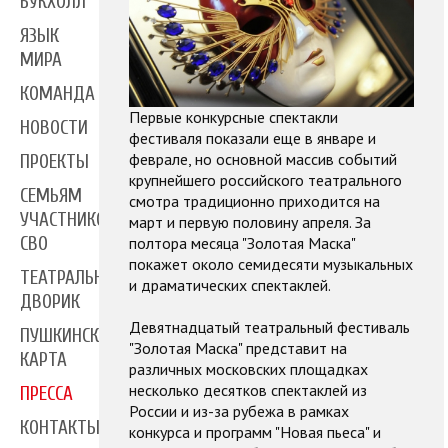
БУКХОЛЛ
ЯЗЫК
МИРА
КОМАНДА
Первые конкурсные спектакли
НОВОСТИ
фестиваля показали еще в январе и
феврале, но основной массив событий
ПРОЕКТЫ
крупнейшего российского театрального
СЕМЬЯМ
смотра традиционно приходится на
УЧАСТНИКОВ
март и первую половину апреля. За
полтора месяца "Золотая Маска"
СВО
покажет около семидесяти музыкальных
ТЕАТРАЛЬНЫЙ
и драматических спектаклей.
ДВОРИК
Девятнадцатый театральный фестиваль
ПУШКИНСКАЯ
"Золотая Маска" представит на
КАРТА
различных московских площадках
несколько десятков спектаклей из
ПРЕССА
России и из-за рубежа в рамках
КОНТАКТЫ
конкурса и программ "Новая пьеса" и