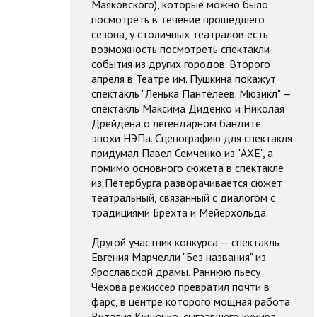
Маяковского), которые можно было
посмотреть в течение прошедшего
сезона, у столичных театралов есть
возможность посмотреть спектакли-
события из других городов. Второго
апреля в Театре им. Пушкина покажут
спектакль "Ленька Пантелеев. Мюзикл" —
спектакль Максима Диденко и Николая
Дрейдена о легендарном бандите
эпохи НЭПа. Сценографию для спектакля
придумал Павел Семченко из "АХЕ", а
помимо основного сюжета в спектакле
из Петербурга разворачивается сюжет
театральный, связанный с диалогом с
традициями Брехта и Мейерхольда.
Другой участник конкурса — спектакль
Евгения Марчелли "Без названия" из
Ярославской драмы. Раннюю пьесу
Чехова режиссер превратил почти в
фарс, в центре которого мощная работа
Виталия Кищенко, сыгравшего кумира