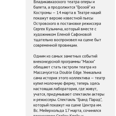
Владикавказского театра оперы и
балета, а продолжится "Грозой" из
Костромы — 14 марта в Театре наций
покажут версию известной пьесы
Островского в постановке режиссера
Сергея Кузьмича, который вместе с
художником Еленой Сафоновой
тщательно воспроизвел на сцене быт
современной провинции.
Одним из самых заметных событий
внеконкурсной программы "Маски"
обещают стать гастроли театра из
Массачусетса Double Edge. Уникальна
сама история этого коллектива — театр
купил молочную ферму, теперь здесь
настоящая лаборатория, где живут,
учатся, придумывают спектакли актеры
и режиссеры. Спектакль "Гранд Парад",
который покажут на сцене Центра им.
Вс. Мейерхольда 17 марта, сочинялся
режиссером Стейси Клейн и