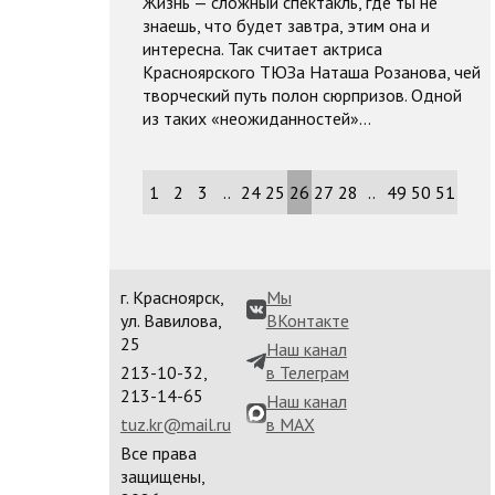
Жизнь — сложный спектакль, где ты не
знаешь, что будет завтра, этим она и
интересна. Так считает актриса
Красноярского ТЮЗа Наташа Розанова, чей
творческий путь полон сюрпризов. Одной
из таких «неожиданностей»…
1
2
3
..
24
25
26
27
28
..
49
50
51
г. Красноярск,
Мы
ул. Вавилова,
ВКонтакте
25
Наш канал
213-10-32,
в Телеграм
213-14-65
Наш канал
tuz.kr@mail.ru
в MAX
Все права
защищены,