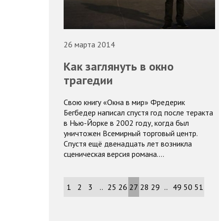
26 марта 2014
Как заглянуть в окно
трагедии
Свою книгу «Окна в мир» Фредерик
Бегбедер написал спустя год после теракта
в Нью-Йорке в 2002 году, когда был
уничтожен Всемирный торговый центр.
Спустя ещё двенадцать лет возникла
сценическая версия романа.…
1
2
3
..
25
26
27
28
29
..
49
50
51