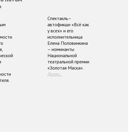
»
Спектакль–
ным
автофикшн «Всё как
м
у всех» и его
мости
исполнительница
го
Елена Половинкина
я,
– номинанты
ческой
Национальной
и
театральной премии
«Золотая Маска».
ности
Далее...
теля.