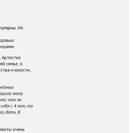
пулярны. Их
ядовых
ендами.
. Артистка
ей семье, о
ства и юности,
емейных
ворила маму
ла, что не
себя с 4 лет, то
а, дети. В
менты очень