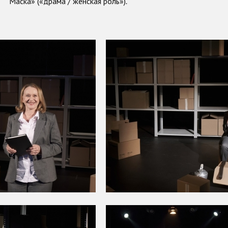
Маска» («драма / женская роль»)
.