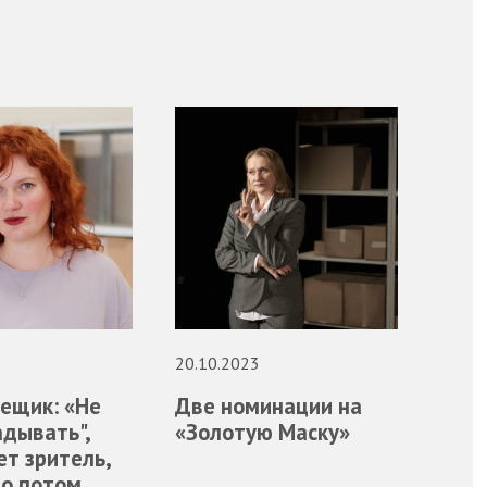
20.10.2023
ещик: «Не
Две номинации на
адывать",
«Золотую Маску»
ет зритель,
то потом