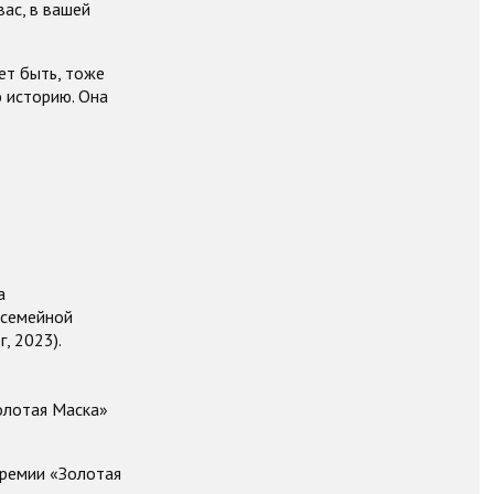
ас, в вашей
ет быть, тоже
ю историю. Она
а
 семейной
, 2023).
олотая Маска»
премии «Золотая