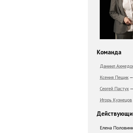
Команда
Даниил Ахмедо
Ксения Пещик
—
Сергей Пастух
—
Игорь Кузнецов
Действующие
Елена Половинк