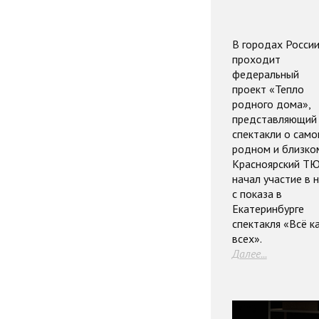
В городах Росси
проходит
федеральный
проект «Тепло
родного дома»,
представляющий
спектакли о сам
родном и близко
Красноярский Т
начал участие в 
с показа в
Екатеринбурге
спектакля «Всё ка
всех».
Далее...