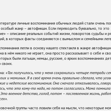
итературе личные воспоминания обычных людей стали очень по
особый жанр – автофикшн. Если переводить буквально, то это
е» – описание реальных событий жизни, поворотов судьбы и р
ий, в которых факты соединяются с вымыслом и семейными лег
поминания легли в основу нашего спектакля в жанре автофикшн
а в нём никого не играет, она просто рассказывает о себе и сво
оторых были латыши, немцы, русские, о ярких воспоминаниях дет
 своих.
на:
«Так получилось, что у меня сохранились четыре тетради с
оих и маминых. Я в своё время очень правильно сделала, что уго
кие и недетские воспоминания. Она сначала отказывалась, говори
ась, что это кому-то надо, но потом согласилась. Мама помнила 
. Это военное детство, голод, потом – послевоенная жизнь, работ
сех».
овочной группы часто ловили себя на мысли, что некоторые мо