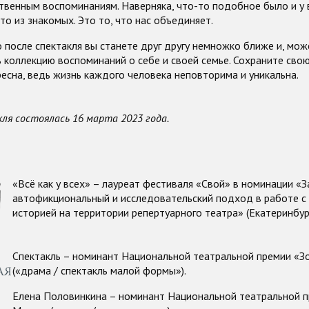
твенным воспоминаниям. Наверняка, что-то подобное было и у в
-то из знакомых. Это то, что нас объединяет.
 после спектакля вы станете друг другу немножко ближе и, мож
 коллекцию воспоминаний о себе и своей семье. Сохраните сво
есна, ведь жизнь каждого человека неповторима и уникальна.
ля состоялась 16 марта 2023 года.
«Всё как у всех» – лауреат фестиваля «Свой» в номинации «З
автофикциональный и исследовательский подход в работе с
историей на территории репертуарного театра» (Екатеринбург
Спектакль – номинант Национальной театральной премии «З
(«драма / спектакль малой формы»).
Елена Половинкина – номинант Национальной театральной 