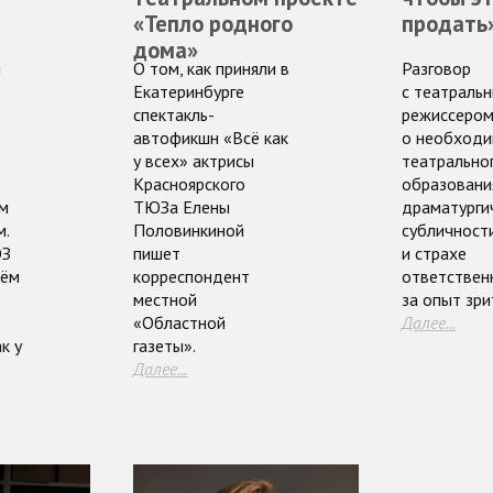
«Тепло родного
продать
дома»
и
О том, как приняли в
Разговор
Екатеринбурге
с театраль
спектакль-
режиссеро
автофикшн «Всё как
о необходи
у всех» актрисы
театрально
Красноярского
образовани
ом
ТЮЗа Елены
драматурги
м.
Половинкиной
субличност
ЮЗ
пишет
и страхе
нём
корреспондент
ответствен
местной
за опыт зри
«Областной
Далее...
к у
газеты».
Далее...