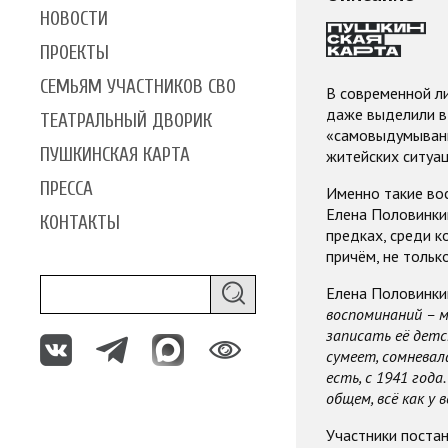
НОВОСТИ
ПРОЕКТЫ
СЕМЬЯМ УЧАСТНИКОВ СВО
В современной л
даже выделили в 
ТЕАТРАЛЬНЫЙ ДВОРИК
«самовыдумывани
ПУШКИНСКАЯ КАРТА
житейских ситуац
ПРЕССА
Именно такие вос
Елена Половинкин
КОНТАКТЫ
предках, среди к
причём, не только
Елена Половинки
воспоминаний – м
записать её детс
сумеет, сомневал
есть, с 1941 года
общем, всё как у в
Участники постан