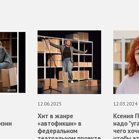
12.06.2025
12.03.2024
Хит в жанре
Ксения П
изни
«автофикшн» в
надо "уг
федеральном
чего хоч
театральном проекте
чтобы э