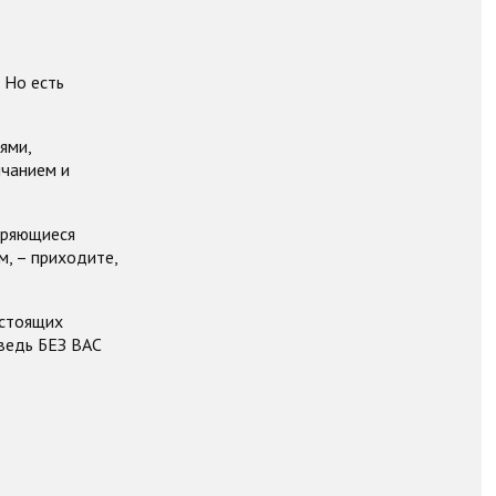
. Но есть
ями,
нчанием и
торяющиеся
м, – приходите,
астоящих
 ведь БЕЗ ВАС