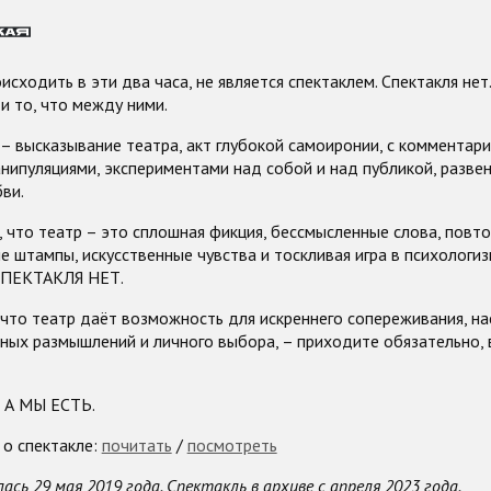
исходить в эти два часа, не является спектаклем. Спектакля нет
 и то, что между ними.
 высказывание театра, акт глубокой самоиронии, с комментари
нипуляциями, экспериментами над собой и над публикой, разве
ви.
, что театр – это сплошная фикция, бессмысленные слова, пов
е штампы, искусственные чувства и тоскливая игра в психологиз
 СПЕКТАКЛЯ НЕТ.
 что театр даёт возможность для искреннего сопереживания, н
ных размышлений и личного выбора, – приходите обязательно,
 А МЫ ЕСТЬ.
 о спектакле:
почитать
/
посмотреть
сь 29 мая 2019 года. Спектакль в архиве с апреля 2023 года.