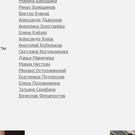
Марина Бабошина
Ренат Бояршинов
Виктор Буянов
Александр Дьяконов
Анжелика Золотарёва
Елена Кайзер
Александр Князь
Анатолий Кобельков
сты
Светлана Косульникова
Дарья Мамичева
Мария Нестрян
Михаил Острожинский
Екатерина Подлесная
Елена Половинкина
Татьяна Скрябина
Вячеслав Ферапонтов