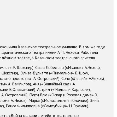
 окончила Казанское театральное училище. В том же году
о драматического театра имени А. П. Чехова. Работала
дёжном театре, в Казанском театре юного зрителя.
млет» У. Шекспир), Саша Лебедева («Иванов» А.Чехов),
 Шекспир), Элиза Дулиттл («Пигмалион» Б. Шоу),
льно простоты» А. Островский), Соня («Леший» А.Чехов),
ы» А. Вампилов), Аня («Вишнёвый сад» А.
ин» В.Ольшанский), Астрид («Малыш и Карлсон»);
. Островский), Пегги Блю («Оскар и Розовая дама» Э.
лом» А. Чехов), Марья («Молодильные яблочки»), Энни
ас), Раиса Филипповна («Самоубийца» Н. Эрдман).
екте «Война глазами детей», в театральных