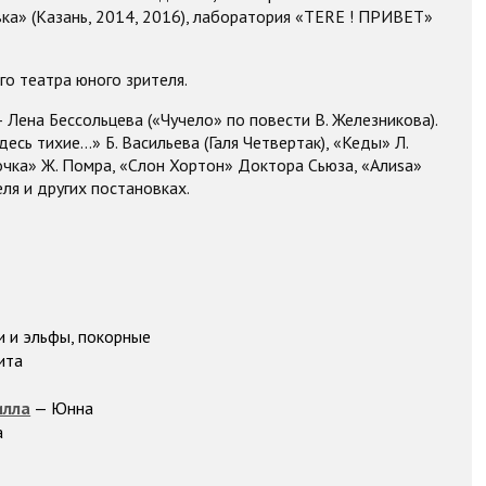
а» (Казань, 2014, 2016), лаборатория «TERE ! ПРИВЕТ»
го театра юного зрителя.
Лена Бессольцева («Чучело» по повести В. Железникова).
десь тихие…» Б. Васильева (Галя Четвертак), «Кеды» Л.
почка» Ж. Помра, «Слон Хортон» Доктора Сьюза, «Алиsа»
ля и других постановках.
 и эльфы, покорные
ита
илла
— Юнна
а