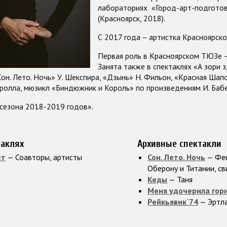
лабораториях «Город-арт-подготовк
(Красноярск, 2018).
С 2017 года – артистка Красноярско
Первая роль в Красноярском ТЮЗе – 
Занята также в спектаклях «А зори з
«Сон. Лето. Ночь» У. Шекспира, «Дзынь» Н. Фильон, «Красная Ша
рролла, мюзикл «Биндюжник и Король» по произведениям И. Бабе
 сезона 2018-2019 годов».
таклях
Архивные спектакли
ет
— Соавторы, артисты
Сон. Лето. Ночь
— Феи
Оберону и Титании, св
Кеды
— Таня
Меня удочерила гор
Рейкьявик`74
— Эртл