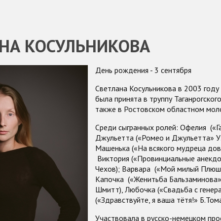
НА КОСУЛЬНИКОВА
День рождения - 3 сентября
Светлана Косульникова в 2003 году
была принята в труппу Таганрогског
также в Ростовском областном моло
Среди сыгранных ролей: Офелия («Га
Джульетта («Ромео и Джульетта» У.
Машенька («На всякого мудреца дово
Виктория («Провинциальные анекдот
Чехов); Варвара («Мой милый Плюшк
Капочка («Женитьба Бальзаминова» А
Шмитт), Любочка («Свадьба с генера
(«Здравствуйте, я ваша тётя!» Б.Том
Участвовала в русско-немецком про