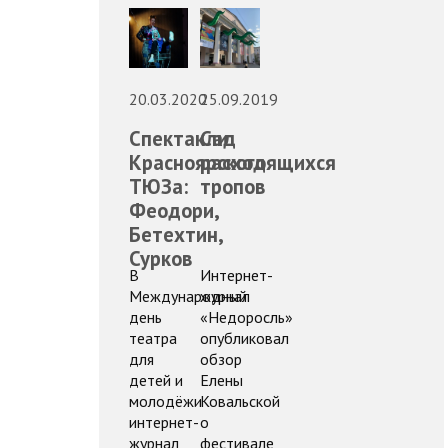
20.03.2020
25.09.2019
Спектакли
Сад
Красноярского
расходящихся
ТЮЗа:
тропов
Феодори,
Бетехтин,
Сурков
В
Интернет-
Международный
журнал
день
«Недоросль»
театра
опубликовал
для
обзор
детей и
Елены
молодёжи
Ковальской
интернет-
о
журнал
фестивале