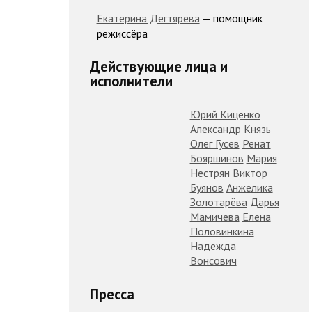
Екатерина Дегтярева
— помощник
режиссёра
Действующие лица и
исполнители
Юрий Киценко
Александр Князь
Олег Гусев
Ренат
Бояршинов
Мария
Нестрян
Виктор
Буянов
Анжелика
Золотарёва
Дарья
Мамичева
Елена
Половинкина
Надежда
Вонсович
Пресса