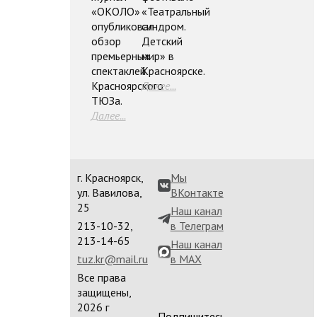
«ОКОЛО»
«Театральный
опубликовал
синдром.
обзор
Детский
премьерных
мир» в
спектаклей
Красноярске.
Красноярского
Далее...
ТЮЗа.
Далее...
г. Красноярск,
Мы
ул. Вавилова,
ВКонтакте
25
Наш канал
213-10-32,
в Телеграм
213-14-65
Наш канал
tuz.kr@mail.ru
в MAX
Все права
защищены,
2026 г
Подпишитесь