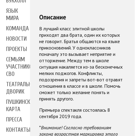
БУКХОЛЛ
ЯЗЫК
Описание
МИРА
КОМАНДА
В лучший класс элитной школы
приходят два брата, один их которых
НОВОСТИ
не говорит. Братья общаются на языке
прикосновений. У одноклассников
ПРОЕКТЫ
поначалу это вызывает неприятие и
СЕМЬЯМ
отторжение. Между тем в школе
УЧАСТНИКОВ
ситуация накаляется из-за бесконечных
мелких поджогов. Конфликты,
СВО
подозрения и запреты вот-вот отравят
ТЕАТРАЛЬНЫЙ
отношения в классе и в школе. Помочь
ДВОРИК
сможет только желание понять и
принять другого.
ПУШКИНСКАЯ
КАРТА
Премьера спектакля состоялась 8
сентября 2019 года.
ПРЕССА
*
Внимание! Согласно требованиям
КОНТАКТЫ
закона возрастная маркировка этого