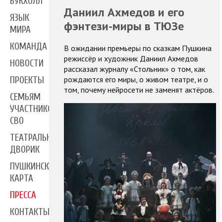
БУКХОЛЛ
Даниил Ахмедов и его
ЯЗЫК
фэнтези-миры в ТЮЗе
МИРА
КОМАНДА
В ожидании премьеры по сказкам Пушкина
режиссёр и художник Даниил Ахмедов
НОВОСТИ
рассказал журналу «Стольник» о том, как
рождаются его миры, о живом театре, и о
ПРОЕКТЫ
том, почему нейросети не заменят актёров.
СЕМЬЯМ
УЧАСТНИКОВ
СВО
ТЕАТРАЛЬНЫЙ
ДВОРИК
ПУШКИНСКАЯ
КАРТА
ПРЕССА
КОНТАКТЫ