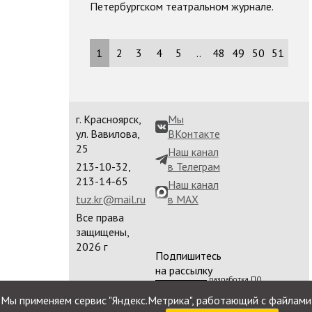
Петербургском театральном журнале.
1
2
3
4
5
..
48
49
50
51
г. Красноярск,
Мы
ул. Вавилова,
ВКонтакте
25
Наш канал
213-10-32,
в Телеграм
213-14-65
Наш канал
tuz.kr@mail.ru
в MAX
Все права
защищены,
2026 г
Подпишитесь
на рассылку
разработка ПО
сайта
Мы применяем сервис "Яндекс.Метрика", работающий с файлами