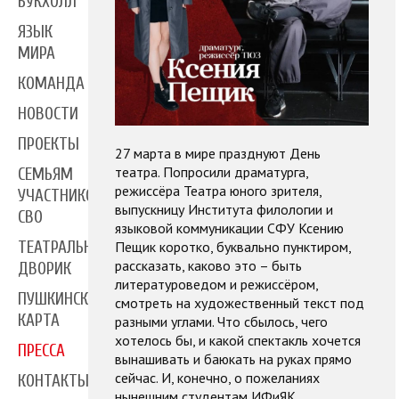
БУКХОЛЛ
ЯЗЫК
МИРА
КОМАНДА
НОВОСТИ
ПРОЕКТЫ
27 марта в мире празднуют День
театра. Попросили драматурга,
СЕМЬЯМ
режиссёра Театра юного зрителя,
УЧАСТНИКОВ
выпускницу Института филологии и
СВО
языковой коммуникации СФУ Ксению
Пещик коротко, буквально пунктиром,
ТЕАТРАЛЬНЫЙ
рассказать, каково это – быть
ДВОРИК
литературоведом и режиссёром,
ПУШКИНСКАЯ
смотреть на художественный текст под
КАРТА
разными углами. Что сбылось, чего
хотелось бы, и какой спектакль хочется
ПРЕССА
вынашивать и баюкать на руках прямо
сейчас. И, конечно, о пожеланиях
КОНТАКТЫ
нынешним студентам ИФиЯК.