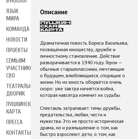
БУКХОЛЛ
ЯЗЫК
Описание
МИРА
КОМАНДА
НОВОСТИ
Драматичная повесть Бориса Васильева,
посвящённая юношеству, дружбе и
ПРОЕКТЫ
личностному становлению. Действие
СЕМЬЯМ
разворачивается в 1940 году. Герои —
УЧАСТНИКОВ
обычные старшеклассники, мечтающие
о будущем, влюбляющиеся, спорящие о
СВО
жизни. Но их юность оборвётся очень
ТЕАТРАЛЬНЫЙ
скоро: уже завтра начнётся война,
ДВОРИК
которая навсегда изменит их судьбы.
ПУШКИНСКАЯ
Спектакль затрагивает темы дружбы,
КАРТА
предательства, любви, чести и
мужества. Это не просто историческая
ПРЕССА
драма, но и размышление о том, как
КОНТАКТЫ
быстро взрослеют дети, о том, как