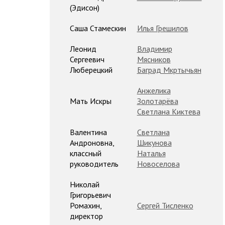
(Эдисон)
Саша Стамескин
Илья Грешилов
Леонид
Владимир
Сергеевич
Мясников
Люберецкий
Баград Мкртычьян
Анжелика
Мать Искры
Золотарёва
Светлана Киктева
Валентина
Светлана
Андроновна,
Шикунова
классный
Наталья
руководитель
Новоселова
Николай
Григорьевич
Ромахин,
Сергей Тисленко
директор