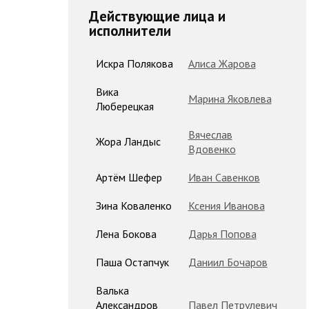
Действующие лица и
исполнители
Искра Полякова
Алиса Жарова
Вика
Марина Яковлева
Люберецкая
Вячеслав
Жора Ландыс
Вдовенко
Артём Шефер
Иван Савенков
Зина Коваленко
Ксения Иванова
Лена Бокова
Дарья Попова
Паша Остапчук
Даниил Бочаров
Валька
Александров
Павел Петрулевич