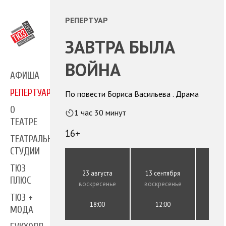
РЕПЕРТУАР
ЗАВТРА БЫЛА
ВОЙНА
АФИША
РЕПЕРТУАР
По повести Бориса Васильева . Драма
О
1 час 30 минут
ТЕАТРЕ
16+
ТЕАТРАЛЬНЫЕ
СТУДИИ
ТЮЗ
23 августа
13 сентября
13 с
ПЛЮС
воскресенье
воскресенье
воск
ТЮЗ +
18:00
12:00
1
МОДА