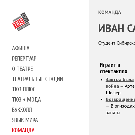
КОМАНДА
ИВАН С
Студент Сибирско
АФИША
РЕПЕРТУАР
Играет в
О ТЕАТРЕ
спектаклях
ТЕАТРАЛЬНЫЕ СТУДИИ
Завтра была
война
— Артё
ТЮЗ ПЛЮС
Шефер
Возвращени
ТЮЗ + МОДА
— В эпизодах
БУКХОЛЛ
заняты:
ЯЗЫК МИРА
КОМАНДА