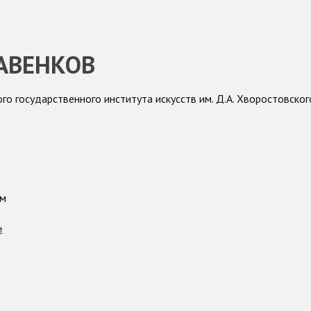
АВЕНКОВ
го государственного института искусств им. Д.А. Хворостовског
м
е