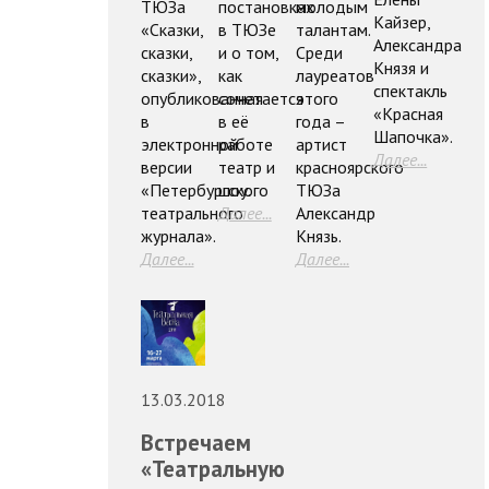
ТЮЗа
постановках
молодым
Кайзер,
«Сказки,
в ТЮЗе
талантам.
Александра
сказки,
и о том,
Среди
Князя и
сказки»,
как
лауреатов
спектакль
опубликованная
сочетается
этого
«Красная
в
в её
года –
Шапочка».
электронной
работе
артист
Далее...
версии
театр и
красноярского
«Петербургского
шоу.
ТЮЗа
театрального
Далее...
Александр
журнала».
Князь.
Далее...
Далее...
13.03.2018
Встречаем
«Театральную