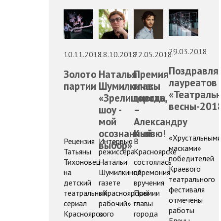
29.03.2018
10.11.2018
18.10.2018
22.05.2018
Поздравля
Золото
Наталья
Премия
лауреатов
партии
Шумилкина:
главы
«Театраль
«Зрелищность,
города
весны-201
шоу -
–
мой
Александру
осознанный
Князю!
«Хрустальным
Рецензия
Интервью
В
выбор»
масками»
Татьяны
режиссёра
Красноярске
победителей
Тихоновец
Натальи
состоялась
Краевого
на
Шумилкиной
церемония
театрального
детский
газете
вручения
фестиваля
театральный
«Красноярский
Премии
отмечены
сериал
рабочий»
главы
работы
Красноярского
о
города
Елены