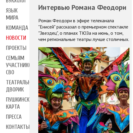
БУКХОЛЛ
Интервью Романа Феодори
ЯЗЫК
МИРА
Роман Феодори в эфире телеканала
"Енисей" рассказал о премьерном спектакле
КОМАНДА
"Звездец", о планах ТЮЗа на июнь, о том,
НОВОСТИ
чем региональные театры лучше столичных.
ПРОЕКТЫ
СЕМЬЯМ
УЧАСТНИКОВ
СВО
ТЕАТРАЛЬНЫЙ
ДВОРИК
ПУШКИНСКАЯ
КАРТА
ПРЕССА
КОНТАКТЫ